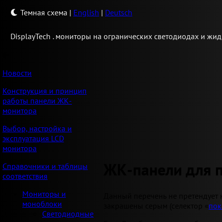
Темная схема
|
English
|
Deutsch
Display
Tech .
мониторы на огранических светодиодах и жид
Новости
Конструкция и принцип
работы панели ЖК-
монитора
Выбор, настройка и
эксплуатация LCD
монитора
ЖК-панели для 
Справочники и таблицы
соответствия
Мониторы и
Данный перечень не претендует 
моноблоки
закрашены серым (селектор «
пок
Светодиодные