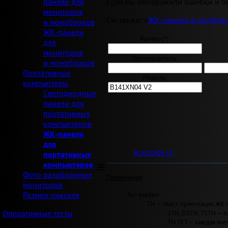
Если Вы обнаружили ошибки и оп
панели для
мониторов
См. также: «
ЖК-панели в ноутбук
и моноблоков
ЖК-панели
Размер ("):
для
мониторов
Производитель:
и моноблоков
Портативные
Модель:
компьютеры
Светодиодные
панели для
портативных
компьютеров
ЖК-панели
для
B141XN04 V2
портативных
компьютеров
Фото разобранных
Примечания
:
мониторов
Тип ячейки:
Размер пикселя
TN — твист-ориентация ЖК-
STN, DSTN, TSTN — п
Оперативные тесты
TN TFT — каждая яче