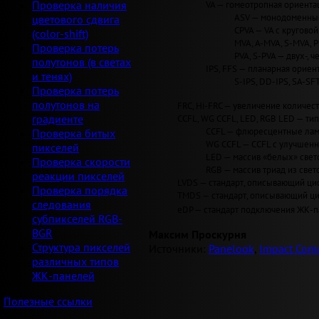
VA — гомеотропная ориентац
Проверка наличия
ASV — монодоменные 
цветового сдвига
CPVA — VA с круговой 
(color-shift)
MVA, A-MVA, S-MVA, 
Проверка потерь
PVA, S-PVA — двух-, 
полутонов (в светах
IPS, FFS — планарная ориент
и тенях)
S-IPS, DD-IPS, SA-SF
Проверка потерь
полутонов на
FRC, Hi-FRC — увеличение количеств
CCFL, WG CCFL, LED, RGB LED — ти
градиенте
CCFL — флюресцентные лам
Проверка битых
WG CCFL — CCFL с улучшен
пикселей
LED — массив «белых» светод
Проверка скорости
RGB — массив триад из свет
реакции пикселей
LVDS — стандарт, описывающий циф
Проверка порядка
TMDS — стандарт, описывающий циф
следования
eDP — стандарт подключения ЖК-па
субпикселей RGB-
BGR
Максим Проскурня
Структура пикселей
Источники:
Panelook
,
Impact Comp
различных типов
ЖК-панелей
Полезные ссылки