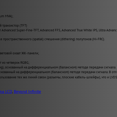
ium MVA);
й транзистор (TFT)
er Advanced Super-Fine-TFT, Advanced FFS, Advanced True White IPS, Ultra Advan
 пространственного (spatial) смешения (dithering) полутонов (Hi-FRC).
ветовой охват ЖК-панели;
т из четверок RGBG;
ing), основанный на дифференциальном (балансном) методе передачи сигнала.
), основанный на дифференциальном (балансном) методе передачи сигнала. В
льзование тех же линий связи (разъемы, плоские кабель-шлейфы), что и LVDS
na LCD
,
Beyond Infinite