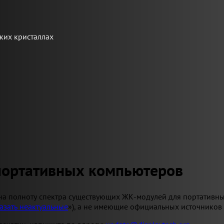
ких кристаллах
портативных компьютеров
на полноту спектра существующих ЖК-модулей для портативны
азать неактуальные
»), а не имеющие официальных источников