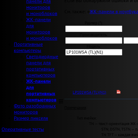
Если Вы обнаружили ошибки и оп
панели для
мониторов
См. также: «
ЖК-панели в ноутбук
и моноблоков
ЖК-панели
Размер ("):
для
мониторов
Производитель:
и моноблоков
Портативные
Модель:
компьютеры
Светодиодные
панели для
портативных
компьютеров
ЖК-панели
для
LP101WSA (TL)(N1)
портативных
компьютеров
Фото разобранных
Примечания
:
мониторов
Размер пикселя
Тип ячейки:
TN — твист-ориентация ЖК-
Оперативные тесты
STN, DSTN, TSTN — п
TN TFT — каждая яче