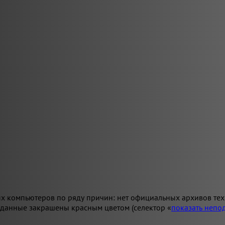
х компьютеров по ряду причин: нет официальных архивов техн
 данные закрашены красным цветом (селектор «
показать неп