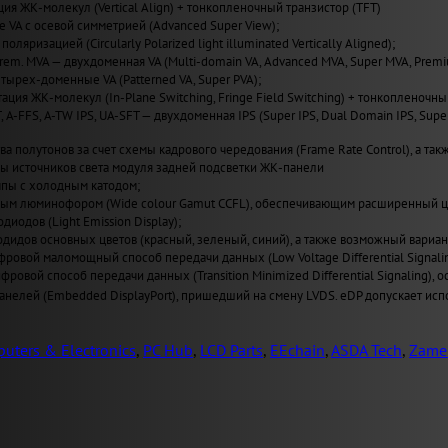
ия ЖК-молекул (Vertical Align) + тонкопленочный транзистор (TFT)
VA с осевой симметрией (Advanced Super View);
поляризацией (Circularly Polarized light illuminated Vertically Aligned);
Prem. MVA — двухдоменная VA (Multi-domain VA, Advanced MVA, Super MVA, Prem
четырех-доменные VA (Patterned VA, Super PVA);
ация ЖК-молекул (In-Plane Switching, Fringe Field Switching) + тонкопленочны
T, A-FFS, A-TW IPS, UA-SFT — двухдоменная IPS (Super IPS, Dual Domain IPS, Sup
а полутонов за счет схемы кадрового чередования (Frame Rate Control), а также
пы источников света модуля задней подсветки ЖК-панели
пы с холодным катодом;
ным люминофором (Wide сolour Gamut CCFL), обеспечивающим расширенный ц
иодов (Light Emission Display);
одидов основных цветов (красный, зеленый, синий), а также возможный вариан
ровой маломощный способ передачи данных (Low Voltage Differential Signal
ровой способ передачи данных (Transition Minimized Differential Signaling
нелей (Embedded DisplayPort), пришедший на смену LVDS. eDP допускает испо
uters & Electronics
,
PC Hub
,
LCD Parts
,
EEchain
,
ASDA Tech
,
Zame