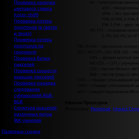
Проверка наличия
VA — гомеотропная ориентац
ASV — монодоменные 
цветового сдвига
CPVA — VA с круговой 
(color-shift)
MVA, A-MVA, S-MVA, 
Проверка потерь
PVA, S-PVA — двух-, 
полутонов (в светах
IPS, FFS — планарная ориент
и тенях)
S-IPS, DD-IPS, SA-SF
Проверка потерь
полутонов на
FRC, Hi-FRC — увеличение количеств
градиенте
CCFL, WG CCFL, LED, RGB LED — ти
CCFL — флюресцентные лам
Проверка битых
WG CCFL — CCFL с улучшен
пикселей
LED — массив «белых» светод
Проверка скорости
RGB — массив триад из свет
реакции пикселей
LVDS — стандарт, описывающий циф
Проверка порядка
TMDS — стандарт, описывающий циф
следования
eDP — стандарт подключения ЖК-па
субпикселей RGB-
BGR
Максим Проскурня
Структура пикселей
Источники:
Panelook
,
Impact Comp
различных типов
ЖК-панелей
Полезные ссылки