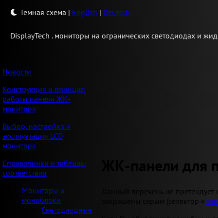
Темная схема
|
English
|
Deutsch
Display
Tech .
мониторы на огранических светодиодах и жид
Новости
Конструкция и принцип
работы панели ЖК-
монитора
Выбор, настройка и
эксплуатация LCD
монитора
ЖК-панели для 
Справочники и таблицы
соответствия
Мониторы и
Данный перечень не претендует 
моноблоки
закрашены серым (селектор «
пок
Светодиодные