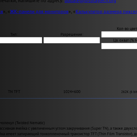
ечатки, напишите по адресу:
update@displaytech.org
ах
», «
ЖК-панели для мониторов
», «
Калькулятор размера пиксе
Кол-во цвет
Тип:
Разрешение:
Цв. охват (% 
TN TFT
1024×600
262K (6 bit
молекул (Twisted Nematic)
ассивная ячейка с увеличенным углом закручивания (Super TN), а также двухсл
йка имеет запирающий тонкопленочный транзистор TFT (Thin Film Transistor), 