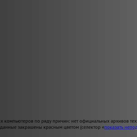
х компьютеров по ряду причин: нет официальных архивов техн
 данные закрашены красным цветом (селектор «
показать неп