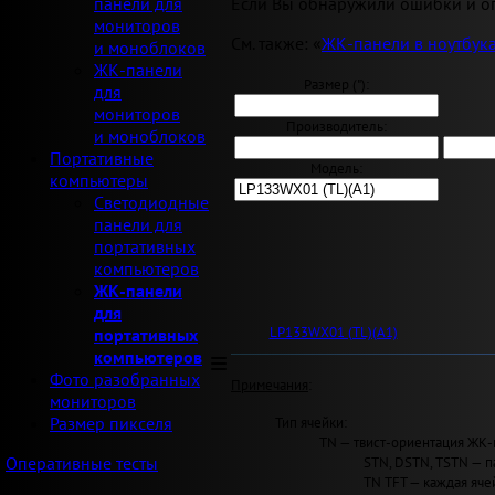
Если Вы обнаружили ошибки и оп
панели для
мониторов
См. также: «
ЖК-панели в ноутбук
и моноблоков
ЖК-панели
Размер ("):
для
мониторов
Производитель:
и моноблоков
Портативные
Модель:
компьютеры
Светодиодные
панели для
портативных
компьютеров
ЖК-панели
для
LP133WX01 (TL)(A1)
портативных
компьютеров
Фото разобранных
Примечания
:
мониторов
Тип ячейки:
Размер пикселя
TN — твист-ориентация ЖК-
STN, DSTN, TSTN — п
Оперативные тесты
TN TFT — каждая яче