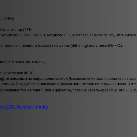
ium MVA);
й транзистор (TFT)
er Advanced Super-Fine-TFT, Advanced FFS, Advanced True White IPS, Ultra Advan
 пространственного (spatial) смешения (dithering) полутонов (Hi-FRC).
ветовой охват ЖК-панели;
т из четверок RGBG;
ing), основанный на дифференциальном (балансном) методе передачи сигнала.
), основанный на дифференциальном (балансном) методе передачи сигнала. В
льзование тех же линий связи (разъемы, плоские кабель-шлейфы), что и LVDS
na LCD
,
Beyond Infinite