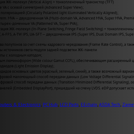
ия ЖК-молекул (Vertical Align) + тонкопленочный транзистор (TFT)
VA с осевой симметрией (Advanced Super View);
поляризацией (Circularly Polarized light illuminated Vertically Aligned);
Prem. MVA — двухдоменная VA (Multi-domain VA, Advanced MVA, Super MVA, Prem
четырех-доменные VA (Patterned VA, Super PVA);
ация ЖК-молекул (In-Plane Switching, Fringe Field Switching) + тонкопленочны
T, A-FFS, A-TW IPS, UA-SFT — двухдоменная IPS (Super IPS, Dual Domain IPS, Sup
а полутонов за счет схемы кадрового чередования (Frame Rate Control), а также
пы источников света модуля задней подсветки ЖК-панели
пы с холодным катодом;
ным люминофором (Wide сolour Gamut CCFL), обеспечивающим расширенный ц
иодов (Light Emission Display);
одидов основных цветов (красный, зеленый, синий), а также возможный вариан
ровой маломощный способ передачи данных (Low Voltage Differential Signal
ровой способ передачи данных (Transition Minimized Differential Signaling
нелей (Embedded DisplayPort), пришедший на смену LVDS. eDP допускает испо
uters & Electronics
,
PC Hub
,
LCD Parts
,
EEchain
,
ASDA Tech
,
Zame