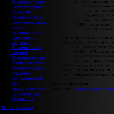
VA — гомеотропная ориентац
Проверка наличия
ASV — монодоменные 
цветового сдвига
CPVA — VA с круговой 
(color-shift)
MVA, A-MVA, S-MVA, 
Проверка потерь
PVA, S-PVA — двух-, 
полутонов (в светах
IPS, FFS — планарная ориент
и тенях)
S-IPS, DD-IPS, SA-SF
Проверка потерь
полутонов на
FRC, Hi-FRC — увеличение количеств
CCFL, WG CCFL, LED, RGB LED — ти
градиенте
CCFL — флюресцентные лам
Проверка битых
WG CCFL — CCFL с улучшен
пикселей
LED — массив «белых» светод
Проверка скорости
RGB — массив триад из свет
реакции пикселей
LVDS — стандарт, описывающий циф
Проверка порядка
TMDS — стандарт, описывающий циф
следования
eDP — стандарт подключения ЖК-па
субпикселей RGB-
BGR
Максим Проскурня
Структура пикселей
Источники:
Panelook
,
Impact Comp
различных типов
ЖК-панелей
Полезные ссылки