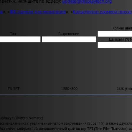
ечатки, напишите по адресу:
update@displaytech.org
ах
», «
ЖК-панели для мониторов
», «
Калькулятор размера пиксе
Кол-во цвет
Тип:
Разрешение:
Цв. охват (% 
TN TFT
1280×800
262K (6 bit
молекул (Twisted Nematic)
ассивная ячейка с увеличенным углом закручивания (Super TN), а также двухсл
йка имеет запирающий тонкопленочный транзистор TFT (Thin Film Transistor), 