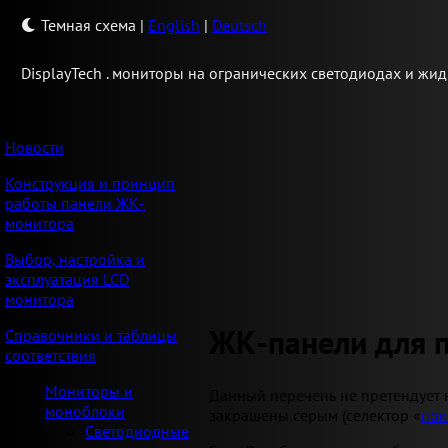
Темная схема
|
English
|
Deutsch
Display
Tech .
мониторы на огранических светодиодах и жид
Новости
Конструкция и принцип
работы панели ЖК-
монитора
Выбор, настройка и
эксплуатация LCD
монитора
ЖК-панели для 
Справочники и таблицы
соответствия
Мониторы и
Данный перечень не претендует 
моноблоки
закрашены серым (селектор «
пок
Светодиодные