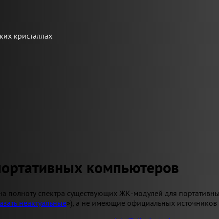
ких кристаллах
портативных компьютеров
на полноту спектра существующих ЖК-модулей для портативны
азать неактуальные
»), а не имеющие официальных источников