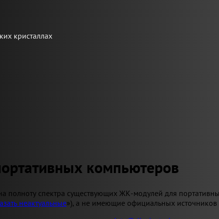
ких кристаллах
портативных компьютеров
на полноту спектра существующих ЖК-модулей для портативны
азать неактуальные
»), а не имеющие официальных источников