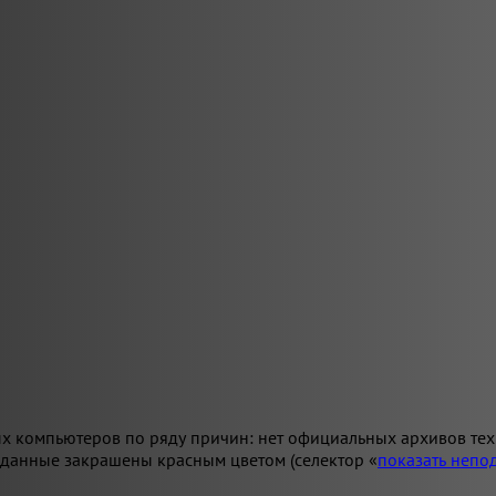
х компьютеров по ряду причин: нет официальных архивов техн
 данные закрашены красным цветом (селектор «
показать неп