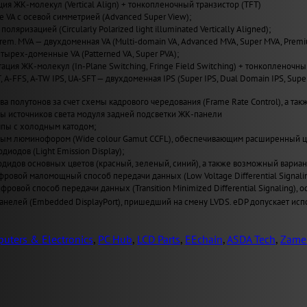
ия ЖК-молекул (Vertical Align) + тонкопленочный транзистор (TFT)
VA с осевой симметрией (Advanced Super View);
поляризацией (Circularly Polarized light illuminated Vertically Aligned);
Prem. MVA — двухдоменная VA (Multi-domain VA, Advanced MVA, Super MVA, Prem
четырех-доменные VA (Patterned VA, Super PVA);
ация ЖК-молекул (In-Plane Switching, Fringe Field Switching) + тонкопленочны
T, A-FFS, A-TW IPS, UA-SFT — двухдоменная IPS (Super IPS, Dual Domain IPS, Sup
а полутонов за счет схемы кадрового чередования (Frame Rate Control), а также
пы источников света модуля задней подсветки ЖК-панели
пы с холодным катодом;
ным люминофором (Wide сolour Gamut CCFL), обеспечивающим расширенный ц
иодов (Light Emission Display);
одидов основных цветов (красный, зеленый, синий), а также возможный вариан
ровой маломощный способ передачи данных (Low Voltage Differential Signal
ровой способ передачи данных (Transition Minimized Differential Signaling
нелей (Embedded DisplayPort), пришедший на смену LVDS. eDP допускает испо
uters & Electronics
,
PC Hub
,
LCD Parts
,
EEchain
,
ASDA Tech
,
Zame