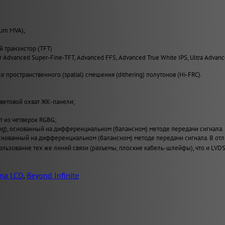
ium MVA);
й транзистор (TFT)
er Advanced Super-Fine-TFT, Advanced FFS, Advanced True White IPS, Ultra Advan
 пространственного (spatial) смешения (dithering) полутонов (Hi-FRC).
ветовой охват ЖК-панели;
т из четверок RGBG;
ing), основанный на дифференциальном (балансном) методе передачи сигнала.
), основанный на дифференциальном (балансном) методе передачи сигнала. В
льзование тех же линий связи (разъемы, плоские кабель-шлейфы), что и LVDS
na LCD
,
Beyond Infinite