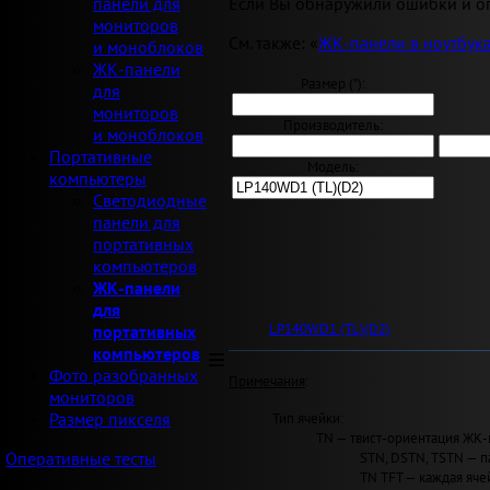
Если Вы обнаружили ошибки и оп
панели для
мониторов
См. также: «
ЖК-панели в ноутбук
и моноблоков
ЖК-панели
Размер ("):
для
мониторов
Производитель:
и моноблоков
Портативные
Модель:
компьютеры
Светодиодные
панели для
портативных
компьютеров
ЖК-панели
для
LP140WD1 (TL)(D2)
портативных
компьютеров
Фото разобранных
Примечания
:
мониторов
Тип ячейки:
Размер пикселя
TN — твист-ориентация ЖК-
STN, DSTN, TSTN — п
Оперативные тесты
TN TFT — каждая яче