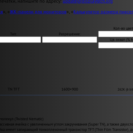
ечатки, напишите по адресу:
update@displaytech.org
ах
», «
ЖК-панели для мониторов
», «
Калькулятор размера пиксе
Кол-во цвет
Тип:
Разрешение:
Цв. охват (% 
TN TFT
1600×900
262K (6 bit
молекул (Twisted Nematic)
ассивная ячейка с увеличенным углом закручивания (Super TN), а также двухсл
йка имеет запирающий тонкопленочный транзистор TFT (Thin Film Transistor), 