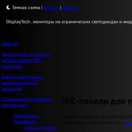
Темная схема
|
English
|
Deutsch
Display
Tech .
мониторы на огранических светодиодах и жид
Новости
Конструкция и принцип
работы панели ЖК-
монитора
Выбор, настройка и
эксплуатация LCD
монитора
ЖК-панели для 
Справочники и таблицы
соответствия
Мониторы и
Данный перечень не претендует 
моноблоки
закрашены серым (селектор «
пок
Светодиодные