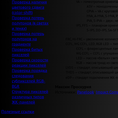
VA — гомеотропная ориентац
Проверка наличия
ASV — монодоменные 
цветового сдвига
CPVA — VA с круговой 
(color-shift)
MVA, A-MVA, S-MVA, 
Проверка потерь
PVA, S-PVA — двух-, 
полутонов (в светах
IPS, FFS — планарная ориент
и тенях)
S-IPS, DD-IPS, SA-SF
Проверка потерь
полутонов на
FRC, Hi-FRC — увеличение количеств
CCFL, WG CCFL, LED, RGB LED — ти
градиенте
CCFL — флюресцентные лам
Проверка битых
WG CCFL — CCFL с улучшен
пикселей
LED — массив «белых» светод
Проверка скорости
RGB — массив триад из свет
реакции пикселей
LVDS — стандарт, описывающий циф
Проверка порядка
TMDS — стандарт, описывающий циф
следования
eDP — стандарт подключения ЖК-па
субпикселей RGB-
BGR
Максим Проскурня
Структура пикселей
Источники:
Panelook
,
Impact Comp
различных типов
ЖК-панелей
Полезные ссылки