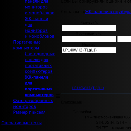
Если Вы обнаружили ошибки и оп
панели для
мониторов
См. также: «
ЖК-панели в ноутбук
и моноблоков
ЖК-панели
Размер ("):
для
мониторов
Производитель:
и моноблоков
Портативные
Модель:
компьютеры
Светодиодные
панели для
портативных
компьютеров
ЖК-панели
для
LP140WH2 (TL)(L1)
портативных
компьютеров
Фото разобранных
Примечания
:
мониторов
Тип ячейки:
Размер пикселя
TN — твист-ориентация ЖК-
STN, DSTN, TSTN — п
Оперативные тесты
TN TFT — каждая яче