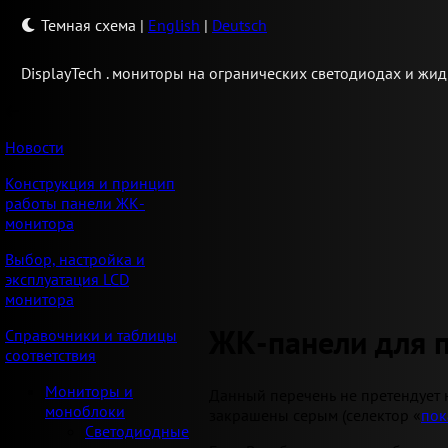
Темная схема
|
English
|
Deutsch
Display
Tech .
мониторы на огранических светодиодах и жид
Новости
Конструкция и принцип
работы панели ЖК-
монитора
Выбор, настройка и
эксплуатация LCD
монитора
ЖК-панели для 
Справочники и таблицы
соответствия
Мониторы и
Данный перечень не претендует 
моноблоки
закрашены серым (селектор «
пок
Светодиодные