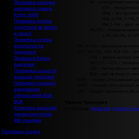
VA — гомеотропная ориентац
Проверка наличия
ASV — монодоменные 
цветового сдвига
CPVA — VA с круговой 
(color-shift)
MVA, A-MVA, S-MVA, 
Проверка потерь
PVA, S-PVA — двух-, 
полутонов (в светах
IPS, FFS — планарная ориент
и тенях)
S-IPS, DD-IPS, SA-SF
Проверка потерь
полутонов на
FRC, Hi-FRC — увеличение количеств
CCFL, WG CCFL, LED, RGB LED — ти
градиенте
CCFL — флюресцентные лам
Проверка битых
WG CCFL — CCFL с улучшен
пикселей
LED — массив «белых» светод
Проверка скорости
RGB — массив триад из свет
реакции пикселей
LVDS — стандарт, описывающий циф
Проверка порядка
TMDS — стандарт, описывающий циф
следования
eDP — стандарт подключения ЖК-па
субпикселей RGB-
BGR
Максим Проскурня
Структура пикселей
Источники:
Panelook
,
Impact Comp
различных типов
ЖК-панелей
Полезные ссылки