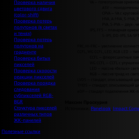
VA — гомеотропная ориентац
Проверка наличия
ASV — монодоменные 
цветового сдвига
CPVA — VA с круговой 
(color-shift)
MVA, A-MVA, S-MVA, 
Проверка потерь
PVA, S-PVA — двух-, 
полутонов (в светах
IPS, FFS — планарная ориент
и тенях)
S-IPS, DD-IPS, SA-SF
Проверка потерь
полутонов на
FRC, Hi-FRC — увеличение количеств
CCFL, WG CCFL, LED, RGB LED — ти
градиенте
CCFL — флюресцентные лам
Проверка битых
WG CCFL — CCFL с улучшен
пикселей
LED — массив «белых» светод
Проверка скорости
RGB — массив триад из свет
реакции пикселей
LVDS — стандарт, описывающий циф
Проверка порядка
TMDS — стандарт, описывающий циф
следования
eDP — стандарт подключения ЖК-па
субпикселей RGB-
BGR
Максим Проскурня
Структура пикселей
Источники:
Panelook
,
Impact Comp
различных типов
ЖК-панелей
Полезные ссылки