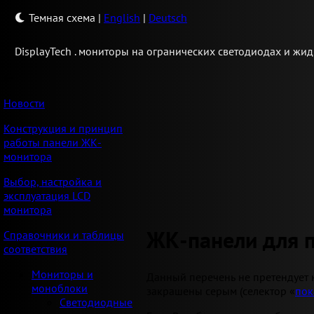
Темная схема
|
English
|
Deutsch
Display
Tech .
мониторы на огранических светодиодах и жид
Новости
Конструкция и принцип
работы панели ЖК-
монитора
Выбор, настройка и
эксплуатация LCD
монитора
ЖК-панели для 
Справочники и таблицы
соответствия
Мониторы и
Данный перечень не претендует 
моноблоки
закрашены серым (селектор «
пок
Светодиодные