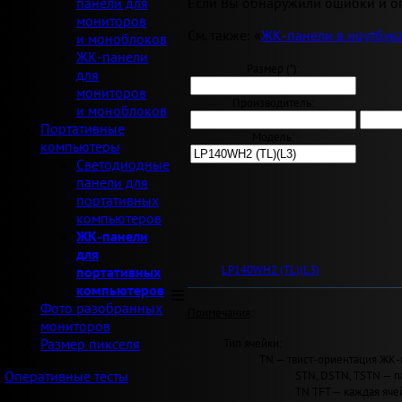
Если Вы обнаружили ошибки и оп
панели для
мониторов
См. также: «
ЖК-панели в ноутбук
и моноблоков
ЖК-панели
Размер ("):
для
мониторов
Производитель:
и моноблоков
Портативные
Модель:
компьютеры
Светодиодные
панели для
портативных
компьютеров
ЖК-панели
для
LP140WH2 (TL)(L3)
портативных
компьютеров
Фото разобранных
Примечания
:
мониторов
Тип ячейки:
Размер пикселя
TN — твист-ориентация ЖК-
STN, DSTN, TSTN — п
Оперативные тесты
TN TFT — каждая яче