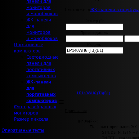
панели для
мониторов
См. также: «
ЖК-панели в ноутбук
и моноблоков
ЖК-панели
Размер ("):
для
мониторов
Производитель:
и моноблоков
Портативные
Модель:
компьютеры
Светодиодные
панели для
портативных
компьютеров
ЖК-панели
для
LP140WH6 (TJ)(B1)
портативных
компьютеров
Фото разобранных
Примечания
:
мониторов
Размер пикселя
Тип ячейки:
TN — твист-ориентация ЖК-
Оперативные тесты
STN, DSTN, TSTN — п
TN TFT — каждая яче