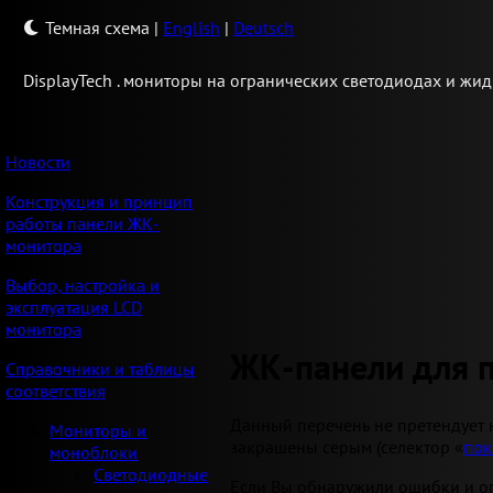
Темная схема
|
English
|
Deutsch
Display
Tech .
мониторы на огранических светодиодах и жид
Новости
Конструкция и принцип
работы панели ЖК-
монитора
Выбор, настройка и
эксплуатация LCD
монитора
ЖК-панели для 
Справочники и таблицы
соответствия
Данный перечень не претендует 
Мониторы и
закрашены серым (селектор «
пок
моноблоки
Светодиодные
Если Вы обнаружили ошибки и оп