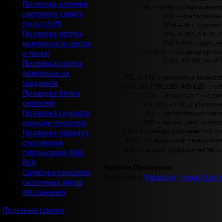
Проверка наличия
VA — гомеотропная ориентац
цветового сдвига
ASV — монодоменные 
(color-shift)
CPVA — VA с круговой 
Проверка потерь
MVA, A-MVA, S-MVA, 
PVA, S-PVA — двух-, 
полутонов (в светах
IPS, FFS — планарная ориент
и тенях)
S-IPS, DD-IPS, SA-SF
Проверка потерь
полутонов на
FRC, Hi-FRC — увеличение количеств
градиенте
CCFL, WG CCFL, LED, RGB LED — ти
Проверка битых
CCFL — флюресцентные лам
пикселей
WG CCFL — CCFL с улучшен
Проверка скорости
LED — массив «белых» светод
RGB — массив триад из свет
реакции пикселей
LVDS — стандарт, описывающий циф
Проверка порядка
TMDS — стандарт, описывающий циф
следования
eDP — стандарт подключения ЖК-па
субпикселей RGB-
BGR
Максим Проскурня
Структура пикселей
Источники:
Panelook
,
Impact Comp
различных типов
ЖК-панелей
Полезные ссылки