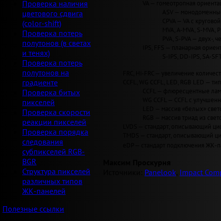
VA — гомеотропная ориентац
Проверка наличия
ASV — монодоменные 
цветового сдвига
CPVA — VA с круговой 
(color-shift)
MVA, A-MVA, S-MVA, 
Проверка потерь
PVA, S-PVA — двух-, 
полутонов (в светах
IPS, FFS — планарная ориент
и тенях)
S-IPS, DD-IPS, SA-SF
Проверка потерь
полутонов на
FRC, Hi-FRC — увеличение количеств
CCFL, WG CCFL, LED, RGB LED — ти
градиенте
CCFL — флюресцентные лам
Проверка битых
WG CCFL — CCFL с улучшен
пикселей
LED — массив «белых» светод
Проверка скорости
RGB — массив триад из свет
реакции пикселей
LVDS — стандарт, описывающий циф
Проверка порядка
TMDS — стандарт, описывающий циф
следования
eDP — стандарт подключения ЖК-па
субпикселей RGB-
BGR
Максим Проскурня
Структура пикселей
Источники:
Panelook
,
Impact Comp
различных типов
ЖК-панелей
Полезные ссылки