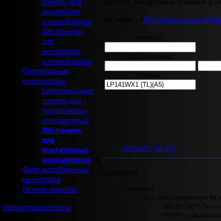
Если Вы обнаружили ошибки и оп
панели для
мониторов
См. также: «
ЖК-панели в ноутбук
и моноблоков
ЖК-панели
Размер ("):
для
мониторов
Производитель:
и моноблоков
Портативные
Модель:
компьютеры
Светодиодные
панели для
портативных
компьютеров
ЖК-панели
для
LP141WX1 (TL)(A5)
портативных
компьютеров
Фото разобранных
Примечания
:
мониторов
Тип ячейки:
Размер пикселя
TN — твист-ориентация ЖК-
STN, DSTN, TSTN — п
Оперативные тесты
TN TFT — каждая яче