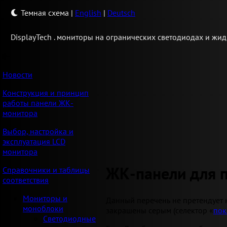
Темная схема
|
English
|
Deutsch
Display
Tech .
мониторы на огранических светодиодах и жид
Новости
Конструкция и принцип
работы панели ЖК-
монитора
Выбор, настройка и
эксплуатация LCD
монитора
ЖК-панели для 
Справочники и таблицы
соответствия
Мониторы и
Данный перечень не претендует 
моноблоки
закрашены серым (селектор «
пок
Светодиодные