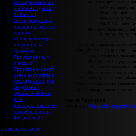
VA — гомеотропная ориентац
Проверка наличия
ASV — монодоменные 
цветового сдвига
CPVA — VA с круговой 
(color-shift)
MVA, A-MVA, S-MVA, 
Проверка потерь
PVA, S-PVA — двух-, 
полутонов (в светах
IPS, FFS — планарная ориент
и тенях)
S-IPS, DD-IPS, SA-SF
Проверка потерь
полутонов на
FRC, Hi-FRC — увеличение количеств
CCFL, WG CCFL, LED, RGB LED — ти
градиенте
CCFL — флюресцентные лам
Проверка битых
WG CCFL — CCFL с улучшен
пикселей
LED — массив «белых» светод
Проверка скорости
RGB — массив триад из свет
реакции пикселей
LVDS — стандарт, описывающий циф
Проверка порядка
TMDS — стандарт, описывающий циф
следования
eDP — стандарт подключения ЖК-па
субпикселей RGB-
BGR
Максим Проскурня
Структура пикселей
Источники:
Panelook
,
Impact Comp
различных типов
ЖК-панелей
Полезные ссылки