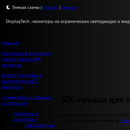
Темная схема
|
English
|
Deutsch
Display
Tech .
мониторы на огранических светодиодах и жид
Новости
Конструкция и принцип
работы панели ЖК-
монитора
Выбор, настройка и
эксплуатация LCD
монитора
ЖК-панели для 
Справочники и таблицы
соответствия
Мониторы и
Данный перечень не претендует 
моноблоки
закрашены серым (селектор «
пок
Светодиодные