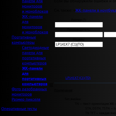
Если Вы обнаружили ошибки и оп
панели для
мониторов
См. также: «
ЖК-панели в ноутбук
и моноблоков
ЖК-панели
Размер ("):
для
мониторов
Производитель:
и моноблоков
Портативные
Модель:
компьютеры
Светодиодные
панели для
портативных
компьютеров
ЖК-панели
для
LP141X7 (C1)(TO)
портативных
компьютеров
Фото разобранных
Примечания
:
мониторов
Тип ячейки:
Размер пикселя
TN — твист-ориентация ЖК-
STN, DSTN, TSTN — п
Оперативные тесты
TN TFT — каждая яче