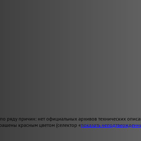
по ряду причин: нет официальных архивов технических описан
рашены красным цветом (селектор «
показать неподтвержденн