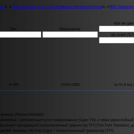
ах
», «
ЖК-панели для портативных компьютеров
», «
ЖК-панели 
Кол-во цвет
Тип:
Разрешение:
Цв. охват (% 
H-IPS
1920×1080
16.7M (8 bit),
молекул (Twisted Nematic)
ая ячейка с увеличенным углом закручивания (Super TN), а также двухслойный
йка имеет запирающий тонкопленочный транзистор TFT (Thin Film Transistor), 
ия ЖК-молекул (Vertical Align) + тонкопленочный транзистор (TFT)