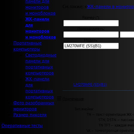
панели для
См. также: «
ЖК-панели в монитор
мониторов
и моноблоков
Размер ("):
ЖК-панели
для
Производитель:
мониторов
и моноблоков
Модель:
Портативные
компьютеры
Светодиодные
панели для
портативных
компьютеров
ЖК-панели
для
LM270WFE (SS)(B1)
портативных
компьютеров
Примечания
:
Фото разобранных
мониторов
Тип ячейки:
TN — твист-ориентация ЖК-
Размер пикселя
STN, DSTN — пассивн
TN TFT — каждая яче
Оперативные тесты
VA — гомеотропная ориентац