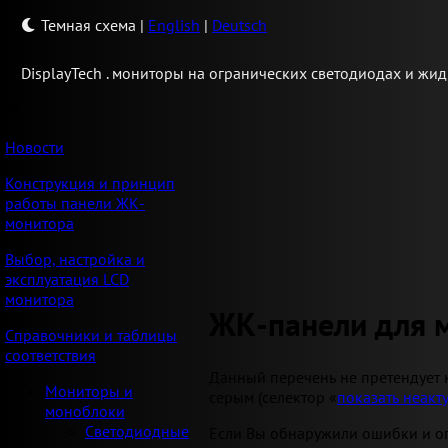
Темная схема
|
English
|
Deutsch
Display
Tech .
мониторы на огранических светодиодах и жид
Новости
Конструкция и принцип
работы панели ЖК-
монитора
Выбор, настройка и
эксплуатация LCD
монитора
ЖК-панели для 
Справочники и таблицы
соответствия
Данный перечень не претендует 
Мониторы и
серым (селектор «
показать неакт
моноблоки
Светодиодные
Если Вы обнаружили ошибки и оп