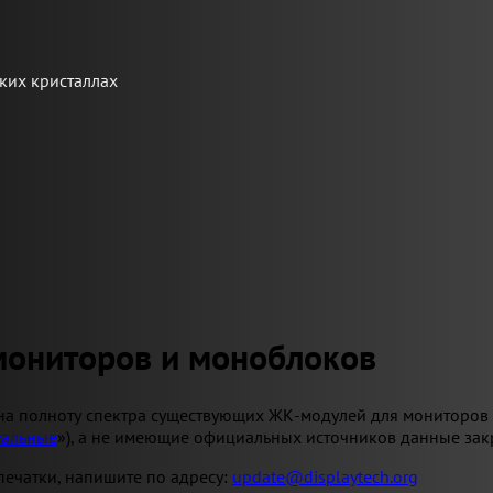
ких кристаллах
мониторов и моноблоков
на полноту спектра существующих ЖК-модулей для мониторов 
уальные
»), а не имеющие официальных источников данные зак
ечатки, напишите по адресу:
update@displaytech.org