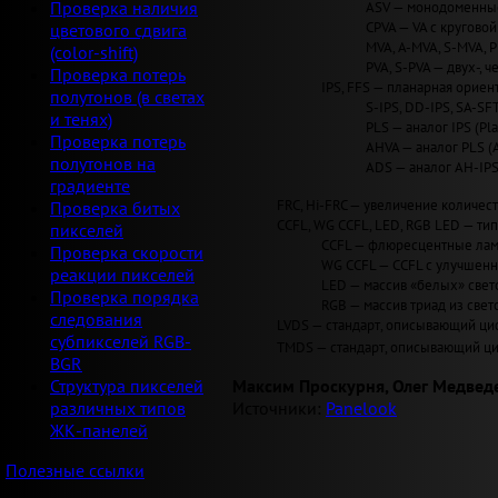
ASV — монодоменные 
Проверка наличия
CPVA — VA с круговой 
цветового сдвига
MVA, A-MVA, S-MVA, 
(color-shift)
PVA, S-PVA — двух-, 
Проверка потерь
IPS, FFS — планарная ориент
полутонов (в светах
S-IPS, DD-IPS, SA-SF
и тенях)
PLS — аналог IPS (Pla
Проверка потерь
AHVA — аналог PLS (
полутонов на
ADS — аналог AH-IPS
градиенте
FRC, Hi-FRC — увеличение количеств
Проверка битых
CCFL, WG CCFL, LED, RGB LED — ти
пикселей
CCFL — флюресцентные лам
Проверка скорости
WG CCFL — CCFL с улучшен
реакции пикселей
LED — массив «белых» светод
Проверка порядка
RGB — массив триад из свет
следования
LVDS — стандарт, описывающий циф
субпикселей RGB-
TMDS — стандарт, описывающий циф
BGR
Максим Проскурня, Олег Медвед
Структура пикселей
Источники:
Panelook
различных типов
ЖК-панелей
Полезные ссылки