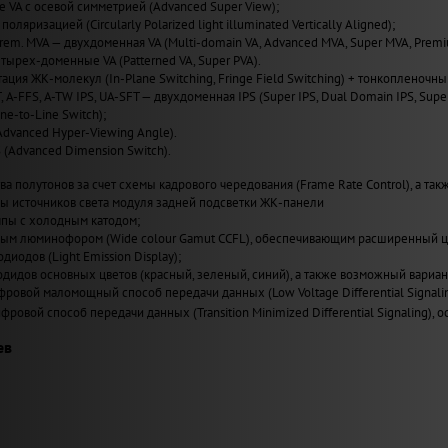
VA с осевой симметрией (Advanced Super View);
поляризацией (Circularly Polarized light illuminated Vertically Aligned);
Prem. MVA — двухдоменная VA (Multi-domain VA, Advanced MVA, Super MVA, Prem
четырех-доменные VA (Patterned VA, Super PVA).
ация ЖК-молекул (In-Plane Switching, Fringe Field Switching) + тонкопленочны
T, A-FFS, A-TW IPS, UA-SFT — двухдоменная IPS (Super IPS, Dual Domain IPS, Supe
ne-to-Line Switch);
Advanced Hyper-Viewing Angle).
 (Advanced Dimension Switch).
а полутонов за счет схемы кадрового чередования (Frame Rate Control), а также
пы источников света модуля задней подсветки ЖК-панели
пы с холодным катодом;
ным люминофором (Wide сolour Gamut CCFL), обеспечивающим расширенный ц
иодов (Light Emission Display);
одидов основных цветов (красный, зеленый, синий), а также возможный вариан
ровой маломощный способ передачи данных (Low Voltage Differential Signal
ровой способ передачи данных (Transition Minimized Differential Signaling
ев