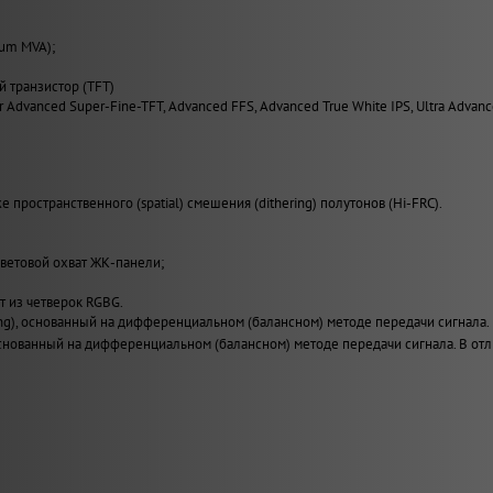
ium MVA);
й транзистор (TFT)
r Advanced Super-Fine-TFT, Advanced FFS, Advanced True White IPS, Ultra Advanc
 пространственного (spatial) смешения (dithering) полутонов (Hi-FRC).
ветовой охват ЖК-панели;
т из четверок RGBG.
ing), основанный на дифференциальном (балансном) методе передачи сигнала.
), основанный на дифференциальном (балансном) методе передачи сигнала. В