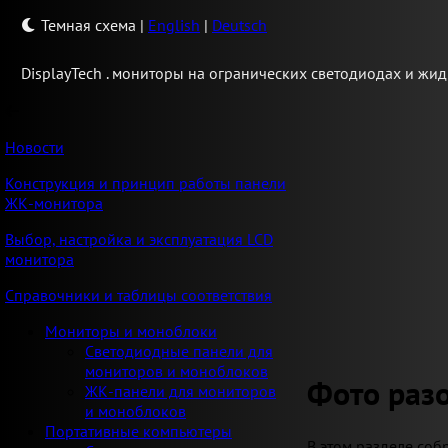
Темная схема
|
English
|
Deutsch
Display
Tech .
мониторы на огранических светодиодах и жид
Новости
Конструкция и принцип работы панели
ЖК-монитора
Выбор, настройка и эксплуатация LCD
монитора
Справочники и таблицы соответствия
Мониторы и моноблоки
Светодиодные панели для
мониторов и моноблоков
Фото раз
ЖК-панели для мониторов
и моноблоков
Портативные компьютеры
В этом разделе со