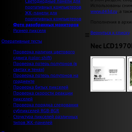
Светодиодные панели для
Использованы сним
портативных компьютеров
www.d43d.ru
, а та
ЖК-панели для
портативных компьютеров
Пополнения в архи
Фото разобранных мониторов
Размер пикселя
Вернуться к списку
Оперативные тесты
Nec LCD197
Проверка наличия цветового
сдвига (color-shift)
Проверка потерь полутонов (в
светах и тенях)
Проверка потерь полутонов на
градиенте
Проверка битых пикселей
Проверка скорости реакции
пикселей
Проверка порядка следования
субпикселей RGB-BGR
Структура пикселей различных
типов ЖК-панелей