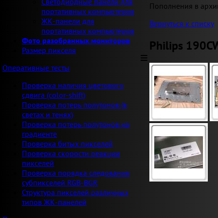
Светодиодные панели для
Пополнения в архи
портативных компьютеров
ЖК-панели для
Вернуться к списку
портативных компьютеров
Фото разобранных мониторов
Philips 190C
Размер пикселя
Оперативные тесты
Проверка наличия цветового
сдвига (color-shift)
Проверка потерь полутонов (в
светах и тенях)
Проверка потерь полутонов на
градиенте
Проверка битых пикселей
Проверка скорости реакции
пикселей
Проверка порядка следования
субпикселей RGB-BGR
Структура пикселей различных
типов ЖК-панелей