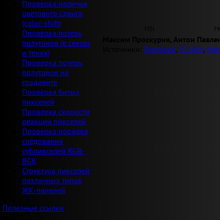
Проверка наличия
цветового сдвига
(color-shift)
MSI
M
Проверка потерь
Максим Проскурня, Антон Павле
полутонов (в светах
Источники:
Panelook
,
PC Hub
,
Not
и тенях)
Проверка потерь
полутонов на
градиенте
Проверка битых
пикселей
Проверка скорости
реакции пикселей
Проверка порядка
следования
субпикселей RGB-
BGR
Структура пикселей
различных типов
ЖК-панелей
Полезные ссылки