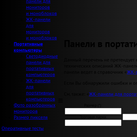
панели для
мониторов
и моноблоков
ЖК-панели
для
мониторов
и моноблоков
Панели в порта
Портативные
компьютеры
Светодиодные
Данный перечень не претендует 
панели для
технических описаний ЖК-панеле
портативных
панели ведет в справочник «
ЖК-
компьютеров
ЖК-панели
Если Вы обнаружили ошибки и оп
для
портативных
См. также: «
ЖК-панели для порта
компьютеров
Фото разобранных
Размер ("):
мониторов
Размер пикселя
Торговая марка:
Оперативные тесты