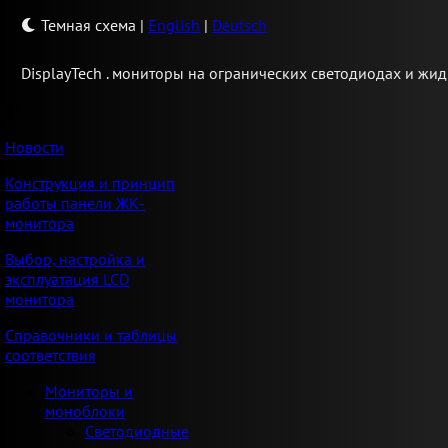
Темная схема
|
English
|
Deutsch
Display
Tech .
мониторы на огранических светодиодах и жид
Новости
Конструкция и принцип
работы панели ЖК-
монитора
Выбор, настройка и
эксплуатация LCD
монитора
Справочники и таблицы
соответствия
Мониторы и
моноблоки
Светодиодные