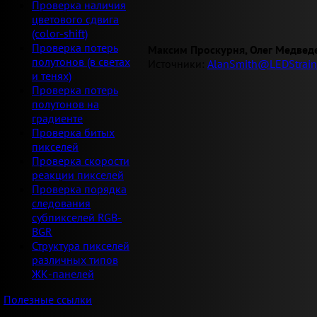
Проверка наличия
цветового сдвига
(color-shift)
Проверка потерь
Максим Проскурня, Олег Медвед
полутонов (в светах
Источники:
AlanSmith@LEDStrain
и тенях)
Проверка потерь
полутонов на
градиенте
Проверка битых
пикселей
Проверка скорости
реакции пикселей
Проверка порядка
следования
субпикселей RGB-
BGR
Структура пикселей
различных типов
ЖК-панелей
Полезные ссылки