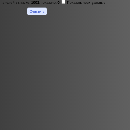
 панелей в списке:
1002
, показано:
0
Показать неактуальные