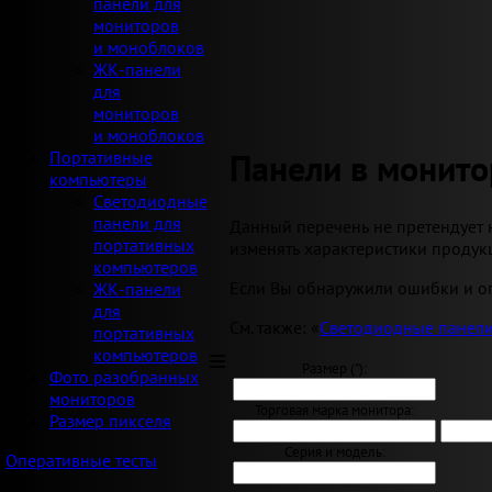
панели для
мониторов
и моноблоков
ЖК-панели
для
мониторов
и моноблоков
Панели в монито
Портативные
компьютеры
Светодиодные
панели для
Данный перечень не претендует 
портативных
изменять характеристики продукц
компьютеров
Если Вы обнаружили ошибки и оп
ЖК-панели
для
См. также: «
Светодиодные панели
портативных
компьютеров
Размер ("):
Фото разобранных
мониторов
Торговая марка монитора:
Размер пикселя
Серия и модель:
Оперативные тесты