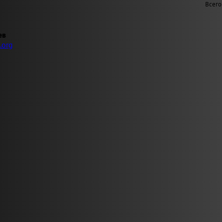
Всего
ев
.org