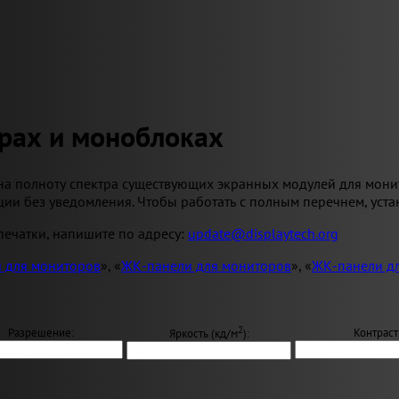
рах и моноблоках
на полноту спектра существующих экранных модулей для мони
ии без уведомления. Чтобы работать с полным перечнем, уста
ечатки, напишите по адресу:
update@displaytech.org
 для мониторов
», «
ЖК-панели для мониторов
», «
ЖК-панели д
2
Разрешение:
Контраст
Яркость (кд/м
):