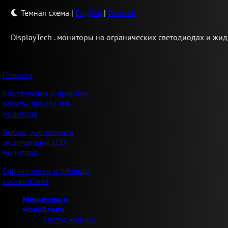
Темная схема
|
English
|
Deutsch
Display
Tech .
мониторы на огранических светодиодах и жид
Новости
Конструкция и принцип
работы панели ЖК-
монитора
Выбор, настройка и
эксплуатация LCD
монитора
Справочники и таблицы
соответствия
Мониторы и
моноблоки
Светодиодные