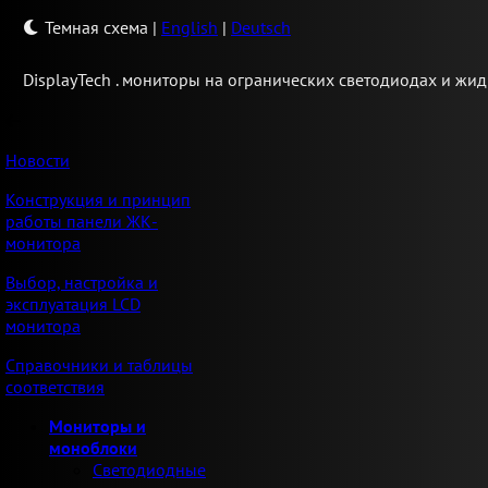
Темная схема
|
English
|
Deutsch
Display
Tech .
мониторы на огранических светодиодах и жид
Новости
Конструкция и принцип
работы панели ЖК-
монитора
Выбор, настройка и
эксплуатация LCD
монитора
Справочники и таблицы
соответствия
Мониторы и
моноблоки
Светодиодные