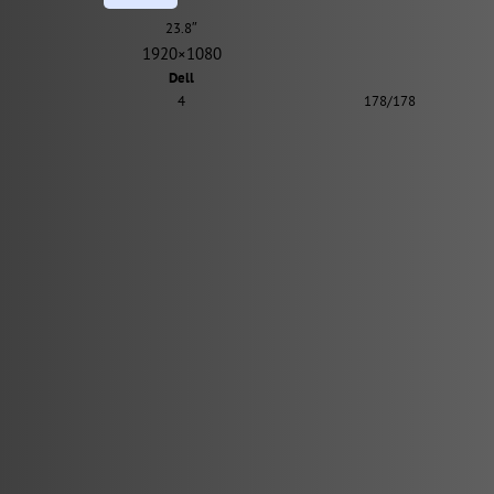
23.8″
1920×1080
Dell
4
178/178