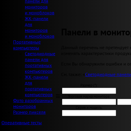
панели для
мониторов
и моноблоков
ЖК-панели
для
Панели в монито
мониторов
и моноблоков
Портативные
Данный перечень не претендует 
компьютеры
изменять характеристики продукц
Светодиодные
панели для
Если Вы обнаружили ошибки и оп
портативных
компьютеров
См. также: «
Светодиодные панели
ЖК-панели
для
Размер ("):
портативных
компьютеров
Торговая марка монитора:
Фото разобранных
мониторов
Серия и модель:
Размер пикселя
Оперативные тесты