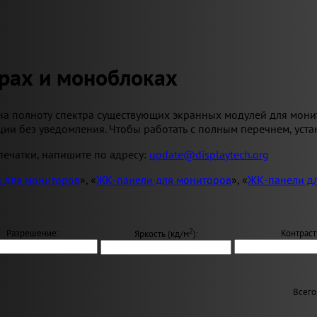
рах и моноблоках
на полноту спектра существующих экранных модулей для мони
ии без уведомления. Чтобы работать с полным перечнем, уста
ечатки, напишите по адресу:
update@displaytech.org
 для мониторов
», «
ЖК-панели для мониторов
», «
ЖК-панели д
2
Разрешение:
Контраст
Яркость (кд/м
):
Всего