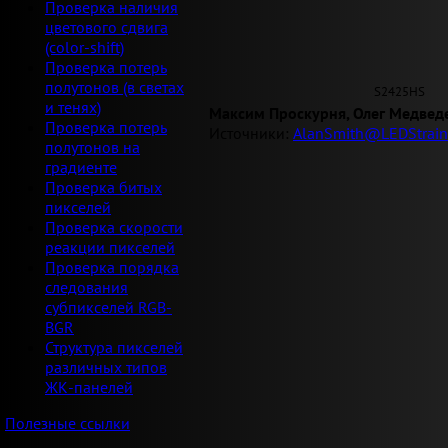
Проверка наличия
цветового сдвига
(color-shift)
Проверка потерь
полутонов (в светах
S2425HS
и тенях)
Максим Проскурня, Олег Медвед
Проверка потерь
Источники:
AlanSmith@LEDStrain
полутонов на
градиенте
Проверка битых
пикселей
Проверка скорости
реакции пикселей
Проверка порядка
следования
субпикселей RGB-
BGR
Структура пикселей
различных типов
ЖК-панелей
Полезные ссылки