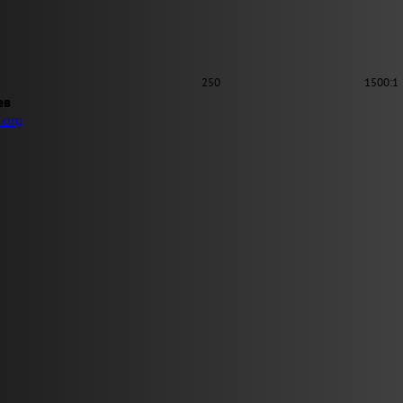
250
1500:1
ев
.org