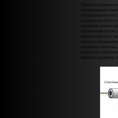
Пробой разрядного
наполняющий лампу 
небольшое количест
в движение. Если п
сообщает ионам нас
молекулами происх
образовавшиеся эле
процесс ионизации,
начинают получать 
возникает самостоя
является дуговым, 