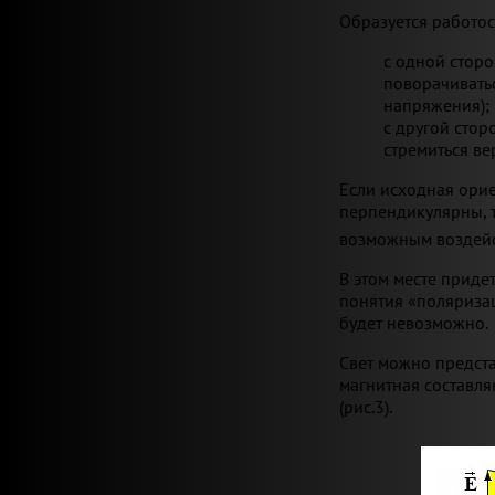
Образуется работо
с одной сторо
поворачиватьс
напряжения);
с другой стор
стремиться в
Если исходная орие
перпендикулярны, 
возможным воздейс
В этом месте приде
понятия «поляризац
будет невозможно.
Свет можно предста
магнитная составл
(рис.3).