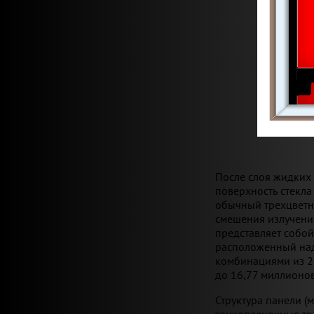
После слоя жидких
поверхность стекла
обычный трехцветны
смешения излучений 
представляет собой
расположенный над 
комбинациями из 2
до 16,77 миллионов
Структура панели (
тонкопленочные тра