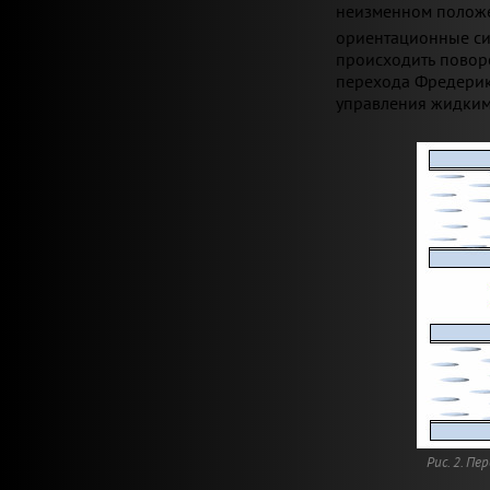
неизменном положе
ориентационные си
происходить поворо
перехода Фредерик
управления жидким
Рис. 2. П