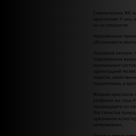
Смектические ЖК н
кристаллам. У них,
их на плоскости.
Направление преим
обозначается вект
Основной интерес 
современных жидкок
нормальным состоя
ориентацией молеку
тяжести, свойстве
параллельно, а вдо
Жидкие кристаллы 
разбитые на слои.
предыдущего на нек
Эта слоистая приро
признаком холесте
нематиками».
Граница между нема