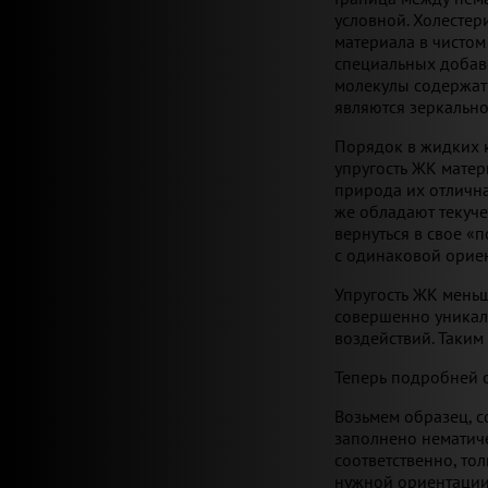
условной. Холестер
материала в чистом
специальных добаво
молекулы содержат 
являются зеркальн
Порядок в жидких 
упругость ЖК матер
природа их отлична
же обладают текуче
вернуться в свое «
с одинаковой орие
Упругость ЖК меньш
совершенно уникал
воздействий. Таким
Теперь подробней о
Возьмем образец, с
заполнено нематиче
соответственно, то
нужной ориентации