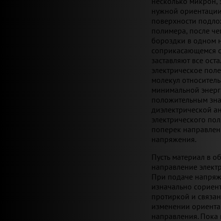
несколько микрон,
нужной ориентации
поверхности подлож
полимера, после ч
бороздки в одном н
соприкасающемся с
заставляют все ост
электрическое поле
молекул относитель
минимальной энерги
положительным зна
диэлектрической ан
электрического пол
поперек направлени
напряжения.
Пусть материал в 
направление электр
При подаче напряже
изначально сориен
протиркой и связан
изменении ориента
направления. Пока 