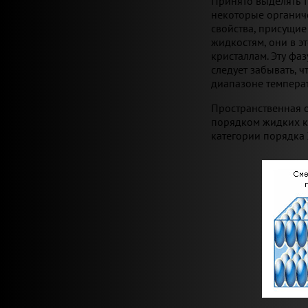
Принято выделять т
некоторые органич
свойства, присущие
жидкостям, они в э
кристаллам. Эту фа
следует забывать, 
диапазоне температ
Пространственная 
порядком жидких к
категории порядка Ж