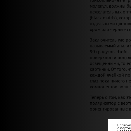
молекул, должны б
нежелательных опти
(black matrix), ко
отдельными цветовы
хром или черные с
Заключительную рол
называемый анализ
90 градусов. Чтобы
поверхности подклю
освещенными, то ес
картинки. От того,
каждой ячейкой по-
глаз пока ничего н
компонентов волн, 
Теперь о том, как 
поляризатор с верт
ориентированные в