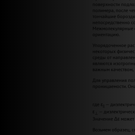
поверхности подлож
полимера, после че
тончайшие бороздки
непосредственно с
Межмолекулярные с
ориентацию.
Упорядоченное рас
некоторых физическ
среды от направлен
являются изотропны
важным качеством, 
Для управления по
проницаемости. Она
где
ε
— диэлектрич
||
ε
— диэлектрическ
⊥
Значение
Δε
может 
Возьмем образец, с