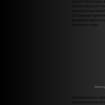
присутствуют ярко
люминофорного пок
кинескопные монито
достижения приемл
фильтров, полосы 
излучения ламп.
Иллюстр
Максимальный цвет
монохроматических