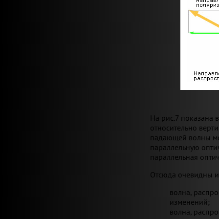
На рис.7 показана 
относительно верти
падающей волны мо
параллельную опти
параллельная оптич
Отсюда очевидны и
волна, распро
изменений;
волна, распро