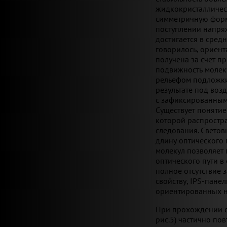
жидкокристаллическ
симметричную форм
поступлении напря
достигается в средн
говорилось, ориен
получена за счет п
подвижность молек
рельефом подложки
результате под во
с зафиксированным
Существует понятие
которой распростра
следования. Светов
длину оптического 
молекул позволяет 
оптического пути в
полное отсутствие 
свойству, IPS-пане
ориентированных н
При прохождении с
рис.5) частично по