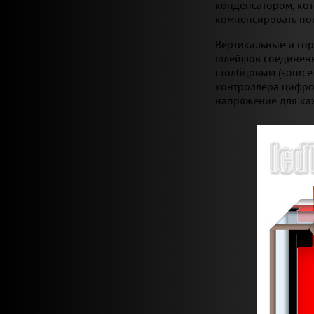
конденсатором, кот
компенсировать по
Вертикальные и го
шлейфов соединены
столбцовым (source 
контроллера цифро
напряжение для ка