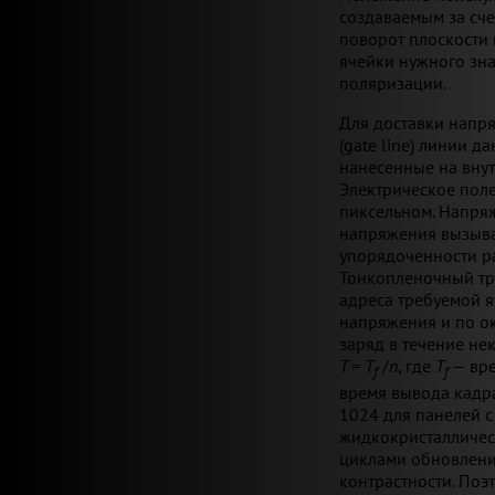
создаваемым за сче
поворот плоскости 
ячейки нужного зн
поляризации.
Для доставки напря
(gate line) линии 
нанесенные на вну
Электрическое поле
пиксельном. Напря
напряжения вызыва
упорядоченности р
Тонкопленочный тр
адреса требуемой я
напряжения и по о
заряд в течение не
T
=
T
/
n
, где
T
— вре
f
f
время вывода кадра 
1024 для панелей 
жидкокристалличес
циклами обновления
контрастности. Поэ