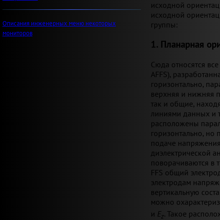
исходной ориентаци
исходной ориентац
Описания инженерных меню некоторых
группы:
мониторов
1. Планарная ор
Сюда относятся все 
AFFS), разработан
горизонтально, па
верхняя и нижняя п
так и общие, наход
линиями данных и т
расположены паралл
горизонтально, но 
подаче напряжения
диэлектрической а
поворачиваются в т
FFS общий электро
электродам напряже
вертикальную соста
можно охарактериз
и
E
. Такое распол
z