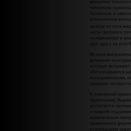
вращение плоскост
материала происход
Различное, в завис
компонентов волны
выходе из слоя жид
части светового по
поляризатора и ана
друг друга на угол 
Во всех выпускаемы
доменная конструк
которые вызывают 
обозначавшиеся как
монодоменными, поэ
падению контрастно
К планарной ориент
ориентация). Вырав
достигается протир
и нижней подложек 
нематическом мате
правильного форми
содержанием хирал