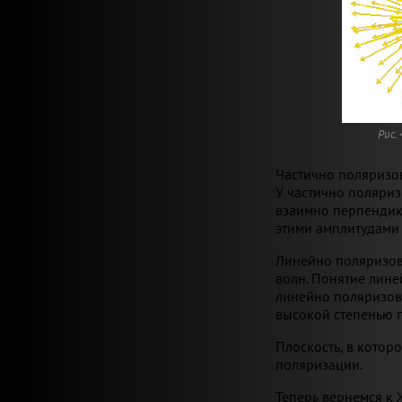
Рис.
Частично поляризо
У частично поляриз
взаимно перпендик
этими амплитудами 
Линейно поляризов
волн. Понятие лине
линейно поляризова
высокой степенью 
Плоскость, в котор
поляризации.
Теперь вернемся к 