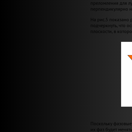
преломления для л
перпендикулярно н
На рис.5 показано 
подчеркнуть, что о
плоскости, в котор
Поскольку фазовые
их фаз будет менят