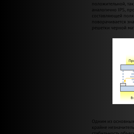
положительной, так
аналогично IPS, пр
составляющей поля,
поворачивается зна
решетки черной ма
Одним из основных
крайне незначительн
стабильность объя