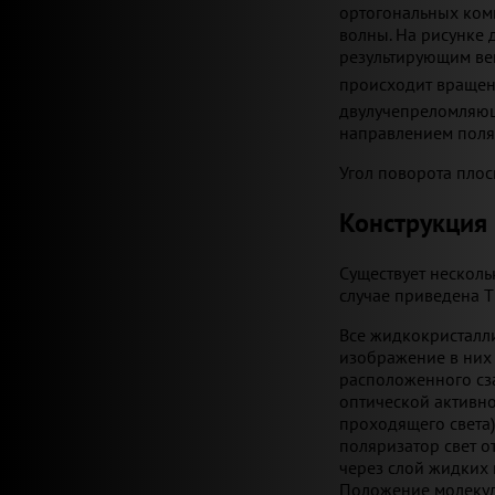
ортогональных ком
волны. На рисунке 
результирующим в
происходит вращен
двулучепреломляющ
направлением поля
Угол поворота плос
Конструкция
Существует нескол
случае приведена T
Все жидкокристалл
изображение в них 
расположенного сза
оптической активно
проходящего света)
поляризатор свет о
через слой жидких 
Положение молекул