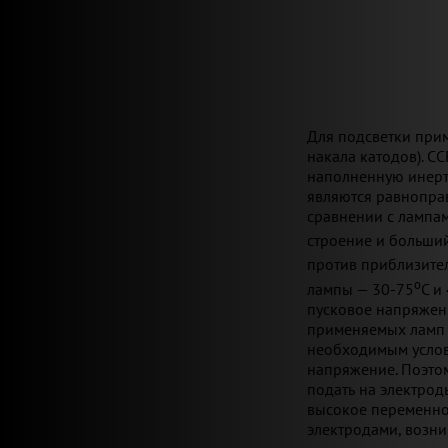
Для подсветки при
накала катодов). C
наполненную инертн
являются равноправ
сравнении с лампам
строение и больший
против приблизите
o
лампы — 30-75
C и
пусковое напряжени
применяемых ламп о
необходимым услов
напряжение. Поэтом
подать на электро
высокое переменно
электродами, возни