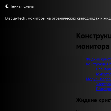
Темная схема
Display
Tech .
мониторы на огранических светодиодах и жид
Конструк
монитора
Жидкие крист
Конструкция 
Планарн
Гомеотр
Модуль подсв
Электро
Полупро
Жидкие крис