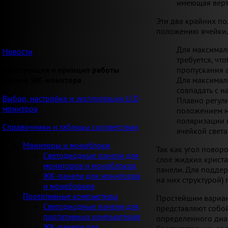
имеющая верт
Эти два крайних п
положению ячейки
Для максимал
Новости
требуется, чт
пропускания 
Конструкция и принцип работы
Для максимал
панели ЖК-монитора
совпадать с 
Выбор, настройка и эксплуатация LCD
Плавно регул
монитора
положением мо
поляризации 
Справочники и таблицы соответствия
ячейкой света
Мониторы и моноблоки
Так как угол повор
Светодиодные панели для
слое жидких криста
мониторов и моноблоков
панели. Для поддер
ЖК-панели для мониторов
на них структурой)
и моноблоков
Портативные компьютеры
Простейшим вариант
Светодиодные панели для
представляют собо
портативных компьютеров
определенного диам
ЖК-панели для