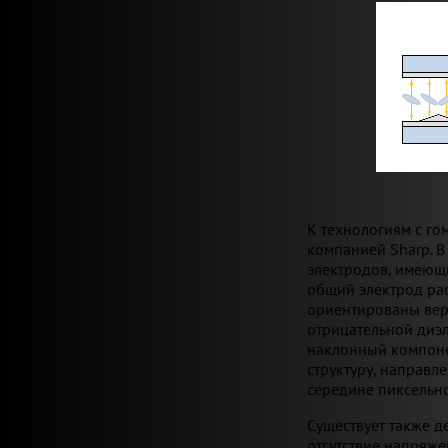
К технологиям с го
компанией Sharp. В
электродов, имеющ
общий электрод ра
ориентированы вер
отрицательной диэ
наклонный компоне
структуру, направл
середине пиксельно
Существует также д
отсутствие напряже