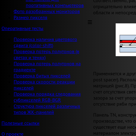
Соответственно, ра
портативных компьютеров
отрицательно влияе
Фото разобранных мониторов
области и непосред
Размер пикселя
Оперативные тесты
Проверка наличия цветового
сдвига (color-shift)
Проверка потерь полутонов (в
светах и тенях)
Проверка потерь полутонов на
градиенте
Применяется и друг
Проверка битых пикселей
post spacer). Расп
Проверка скорости реакции
матрицей (рис.8). 
пикселей
счет отсутствия св
Проверка порядка следования
зазора за счет уп
субпикселей RGB-BGR
отсутствие ряби пр
Структура пикселей различных
типов ЖК-панелей
Панель TN, констру
производстве, что 
Полезные ссылки
существует еще не
материалом электр
О проекте