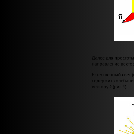
Далее для простоты
направление векто
Естественный свет
содержит колебани
вектору
k
(рис.4).