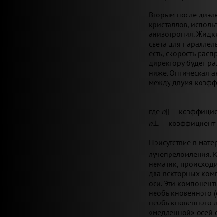
Вторым после диэл
кристаллов, исполь
анизотропия. Жидк
света для параллел
есть, скорость рас
директору будет ра
ниже. Оптическая 
между двумя коэфф
где
n
||
— коэффициен
n
⊥
— коэффициент 
Присутствие в мате
лучепреломления. К
нематик, происходи
два векторных ком
оси. Эти компонент
необыкновенного (e
необыкновенного лу
«медленной» осей 