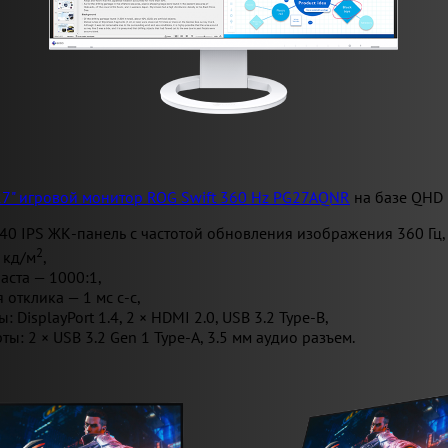
27" игровой монитор ROG Swift 360 Hz PG27AQNR
на базе QHD 
40 IPS ЖК-панель с частотой обновления изображения 360 Гц,
2
 кд/м
,
аста — 1000:1,
 отклика — 1 мс с-с,
 DisplayPort 1.4, 2 × HDMI 2.0, USB 3.2 Type-B,
ы: 2 × USB 3.2 Gen 1 Type-A, 3.5 мм аудио разъем.