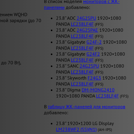
В список моделей
мониторов с ЖК-
панелями
добавлено:
ешением WQHD
23.8" AOC
24G2SPU
1920×1080
ной зарядки (до 70
PANDA
LC238LF4F
(FFS)
23.8" AOC
24G2SPAE
1920×1080
PANDA
LC238LF4F
(FFS)
23.8" Gigabyte
G24F-2
1920×1080
PANDA
LC238LF4F
(FFS)
23.8" Gigabyte
G24F2
1920×1080
PANDA
LC238LF4F
(FFS)
до 70 Вт),
23.8" SANC
24G2SPU
1920×1080
PANDA
LC238LF4F
(FFS)
23.8" Skyworth
F24G3
1920×1080
PANDA
LC238LF4F
(FFS)
23.8" Digma
DM-MONG2410
1920×1080 PANDA
LC238LF4F
(FFS)
В
таблицу ЖК-панелей для мониторов
добавлено:
23.8" 1920×1200 LG Display
LM238WF2 (SS)(N1)
(AH-IPS)