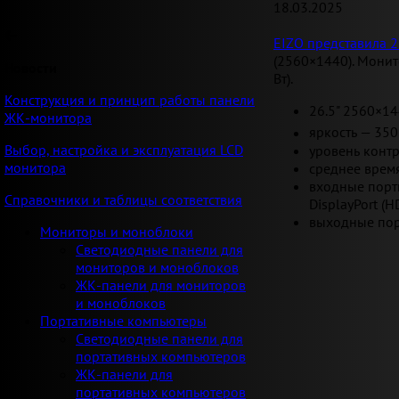
18.03.2025
EIZO представила 2
(2560×1440). Монит
Новости
Вт).
Конструкция и принцип работы панели
26.5" 2560×14
ЖК-монитора
яркость — 350
Выбор, настройка и эксплуатация LCD
уровень контр
монитора
среднее время
входные порты:
Справочники и таблицы соответствия
DisplayPort (H
выходные пор
Мониторы и моноблоки
Светодиодные панели для
мониторов и моноблоков
ЖК-панели для мониторов
и моноблоков
Портативные компьютеры
Светодиодные панели для
портативных компьютеров
ЖК-панели для
портативных компьютеров