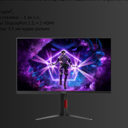
2
 кд/м
,
 отклика — 1 мс с-с,
: DisplayPort 1.3, × 2 HDMI
ты: 3.5 мм аудио разъем