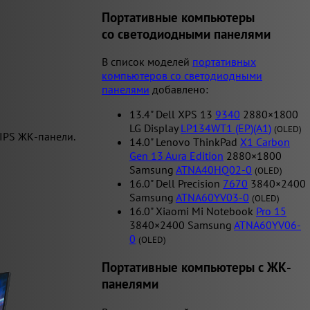
Портативные компьютеры
cо светодиодными панелями
В список моделей
портативных
компьютеров со светодиодными
панелями
добавлено:
13.4" Dell XPS 13
9340
2880×1800
LG Display
LP134WT1 (EP)(A1)
(OLED)
IPS ЖК-панели.
14.0" Lenovo ThinkPad
X1 Carbon
Gen 13 Aura Edition
2880×1800
Samsung
ATNA40HQ02-0
(OLED)
16.0" Dell Precision
7670
3840×2400
Samsung
ATNA60YV03-0
(OLED)
16.0" Xiaomi Mi Notebook
Pro 15
3840×2400 Samsung
ATNA60YV06-
0
(OLED)
Портативные компьютеры c ЖК-
панелями