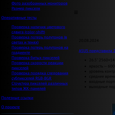
Фото разобранных мониторов
Размер пикселя
Оперативные тесты
Проверка наличия цветового
сдвига (color-shift)
Проверка потерь полутонов (в
20.08.2024
светах и тенях)
Проверка потерь полутонов на
ASUS представила 
градиенте
Проверка битых пикселей
26.5" 2560×14
Проверка скорости реакции
яркость — 600
пикселей
уровень контр
Проверка порядка следования
среднее время
субпикселей RGB-BGR
входные порты:
Структура пикселей различных
выходные порт
типов ЖК-панелей
Полезные ссылки
О проекте