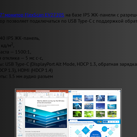
7" монитор FlexScan EV2720S
на базе IPS ЖК-панели с разр
ор позволяет подключаться по USB Type-C с поддержкой обрат
40 IPS ЖК-панель,
2
 кд/м
,
аста — 1500:1,
 отклика — 5 мс с-с,
 USB Type-C (DisplayPort Alt Mode, HDCP 1.3, обратная зарядка 
DCP 1.3), HDMI (HDCP 1.4)
ты: 3.5 мм аудио разъем