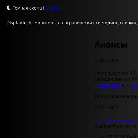
Темная схема
|
English
Display
Tech .
мониторы на огранических светодиодах и жид
Анонсы
14.03.2026
По прошествии 20 л
светодиодных и ЖК
моноблоков
», «
Све
Добро пожаловать в
05.11.2025
AOC предоставила 
кадровой развертки
23.8" 1920×1