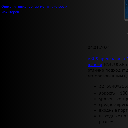
Описания инженерных меню некоторых
мониторов
04.01.2024
ASUS представила 3
панели
. PA32UCXR 
отлично подходит 
моторизованным цв
32" 3840×216
яркость — 100
уровень контр
среднее время
входные порты:
выходные порты
разъем.