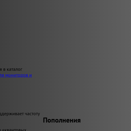
я в каталог
ля мониторов и
ддерживает частоту
Пополнения
з «квантовых