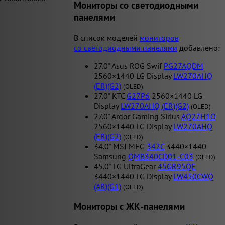
Мониторы со светодиодными
панелями
В список моделей
мониторов
со светодиодными панелями
добавлено:
27.0" Asus ROG Swif
PG27AQDM
2560×1440 LG Display
LW270AHQ
(ER)(G2)
(OLED)
27.0" KTC
G27P6
2560×1440 LG
Display
LW270AHQ (ER)(G2)
(OLED)
27.0" Ardor Gaming Sirius
AQ27H1O
2560×1440 LG Display
LW270AHQ
(ER)(G2)
(OLED)
34.0" MSI MEG
342C
3440×1440
Samsung
QMB340CD01-C03
(OLED)
45.0" LG UltraGear
45GR95QE
3440×1440 LG Display
LW450CWQ
(AR)(G1)
(OLED)
Мониторы с ЖК-панелями