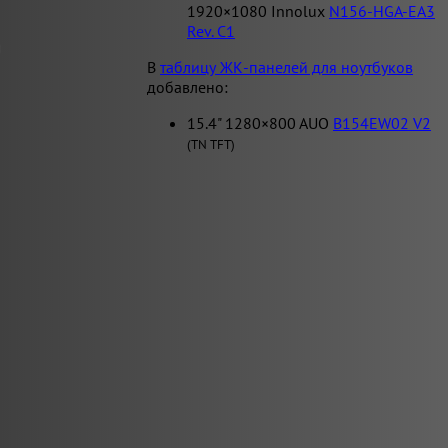
1920×1080 Innolux
N156-HGA-EA3
Rev. C1
В
таблицу ЖК-панелей для ноутбуков
добавлено:
15.4" 1280×800 AUO
B154EW02 V2
(TN TFT)