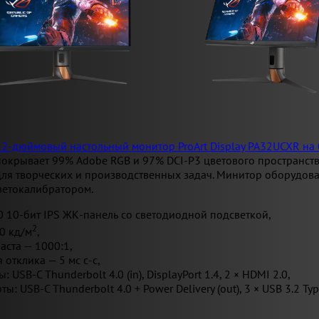
2-дюймовый настольный монитор ProArt Display PA32UCXR на 
покрывает 99% Adobe RGB и 97% DCI-P3 цветового пространств
для творческих и производственных задач. Минитор оборудов
етокалибратором.
0 10-бит IPS ЖК-панель со светодиодной подсветкой,
2
0 кд/м
,
аста — 1000:1,
 отклика — 5 мс с-с,
 USB-C Thunderbolt 4.0 (in), DisplayPort 1.4, 2 × HDMI 2.0,
: USB-C Thunderbolt 4.0 + Power Delivery (out), 3 × USB 3.2 Typ