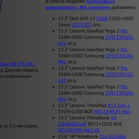
В список моделей
портативных
компьютеров с ЖК-панелями
добавлено:
13.3" Dell XPS 13
9360
3200×1800
Sharp
LQ133Z1
(IPS)
13.3" Lenovo IdeaPad Yoga 2
Pro
3200×1800 Samsung
LTN133YL01-
L01
(PLS)
13.3" Lenovo IdeaPad Yoga 2
Pro
3200×1800 Samsung
LTN133YL04-
P01
(PLS)
базе 4K IPS ЖК-
13.3" Lenovo IdeaPad Yoga 3
Pro
а. Данная модель
3200×1800 Samsung
LTN133YL03-
ан встроенным
L01
(PLS)
13.3" Lenovo IdeaPad Yoga 3
Pro
3200×1800 Samsung
LTN133YL04-
P01
(PLS)
13.3" Lenovo ThinkPad
X13 Gen 2
1920×1200 BOE
NV133WUM-N61
14.5" Lenovo ThinkBook
14
(21tk0002cd)
3072×1920 BOE
e-A, 3.5 мм аудио
NS145F8M-N62 V6
15.6" HP Notebook
15s-fq104nl