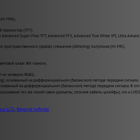
ium MVA);
й транзистор (TFT)
er Advanced Super-Fine-TFT, Advanced FFS, Advanced True White IPS, Ultra Advan
 пространственного (spatial) смешения (dithering) полутонов (Hi-FRC).
ветовой охват ЖК-панели;
т из четверок RGBG;
ing), основанный на дифференциальном (балансном) методе передачи сигнала.
), основанный на дифференциальном (балансном) методе передачи сигнала. В
льзование тех же линий связи (разъемы, плоские кабель-шлейфы), что и LVDS
na LCD
,
Beyond Infinite