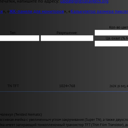
ечатки, напишите по адресу:
update@displaytech.org
ах
», «
ЖК-панели для мониторов
», «
Калькулятор размера пиксе
Кол-во цвет
Тип:
Разрешение:
Цв. охват (% 
TN TFT
1024×768
262K (6 bit),
молекул (Twisted Nematic)
ассивная ячейка с увеличенным углом закручивания (Super TN), а также двухсл
йка имеет запирающий тонкопленочный транзистор TFT (Thin Film Transistor), 