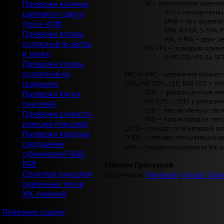
VA — гомеотропная ориентац
Проверка наличия
ASV — монодоменные 
цветового сдвига
CPVA — VA с круговой 
(color-shift)
MVA, A-MVA, S-MVA, 
Проверка потерь
PVA, S-PVA — двух-, 
полутонов (в светах
IPS, FFS — планарная ориент
и тенях)
S-IPS, DD-IPS, SA-SF
Проверка потерь
полутонов на
FRC, Hi-FRC — увеличение количеств
CCFL, WG CCFL, LED, RGB LED — ти
градиенте
CCFL — флюресцентные лам
Проверка битых
WG CCFL — CCFL с улучшен
пикселей
LED — массив «белых» светод
Проверка скорости
RGB — массив триад из свет
реакции пикселей
LVDS — стандарт, описывающий циф
Проверка порядка
TMDS — стандарт, описывающий циф
следования
eDP — стандарт подключения ЖК-па
субпикселей RGB-
BGR
Максим Проскурня
Структура пикселей
Источники:
Panelook
,
Impact Comp
различных типов
ЖК-панелей
Полезные ссылки