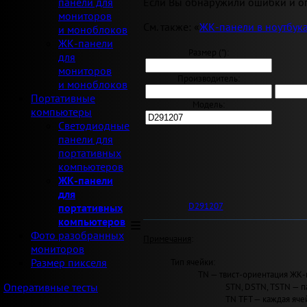
Если Вы обнаружили ошибки и оп
панели для
мониторов
См. также: «
ЖК-панели в ноутбук
и моноблоков
ЖК-панели
Размер ("):
для
мониторов
Производитель:
и моноблоков
Портативные
Модель:
компьютеры
Светодиодные
панели для
портативных
компьютеров
ЖК-панели
для
D291207
портативных
компьютеров
Фото разобранных
Примечания
:
мониторов
Тип ячейки:
Размер пикселя
TN — твист-ориентация ЖК-
STN, DSTN, TSTN — п
Оперативные тесты
TN TFT — каждая яче