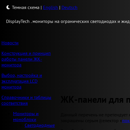
Темная схема
|
English
|
Deutsch
Display
Tech .
мониторы на огранических светодиодах и жид
Новости
Конструкция и принцип
работы панели ЖК-
монитора
Выбор, настройка и
эксплуатация LCD
монитора
ЖК-панели для 
Справочники и таблицы
соответствия
Мониторы и
Данный перечень не претендует 
моноблоки
закрашены серым (селектор «
пок
Светодиодные