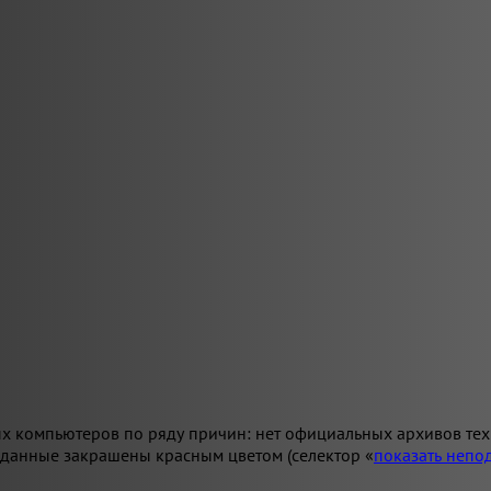
х компьютеров по ряду причин: нет официальных архивов техн
 данные закрашены красным цветом (селектор «
показать неп