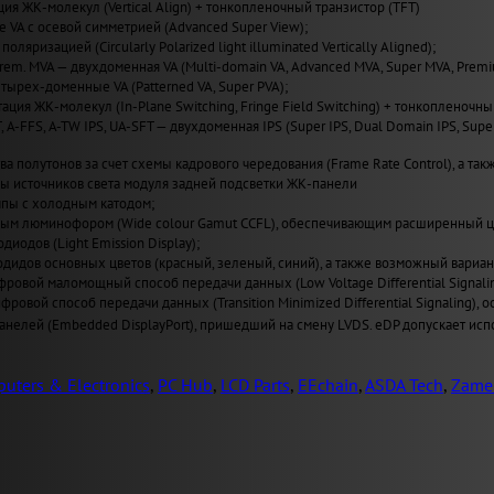
ия ЖК-молекул (Vertical Align) + тонкопленочный транзистор (TFT)
VA с осевой симметрией (Advanced Super View);
поляризацией (Circularly Polarized light illuminated Vertically Aligned);
Prem. MVA — двухдоменная VA (Multi-domain VA, Advanced MVA, Super MVA, Prem
четырех-доменные VA (Patterned VA, Super PVA);
ация ЖК-молекул (In-Plane Switching, Fringe Field Switching) + тонкопленочны
T, A-FFS, A-TW IPS, UA-SFT — двухдоменная IPS (Super IPS, Dual Domain IPS, Sup
а полутонов за счет схемы кадрового чередования (Frame Rate Control), а также
пы источников света модуля задней подсветки ЖК-панели
пы с холодным катодом;
ным люминофором (Wide сolour Gamut CCFL), обеспечивающим расширенный ц
иодов (Light Emission Display);
одидов основных цветов (красный, зеленый, синий), а также возможный вариан
ровой маломощный способ передачи данных (Low Voltage Differential Signal
ровой способ передачи данных (Transition Minimized Differential Signaling
нелей (Embedded DisplayPort), пришедший на смену LVDS. eDP допускает испо
uters & Electronics
,
PC Hub
,
LCD Parts
,
EEchain
,
ASDA Tech
,
Zame