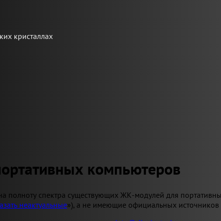
ких кристаллах
портативных компьютеров
на полноту спектра существующих ЖК-модулей для портативны
азать неактуальные
»), а не имеющие официальных источников