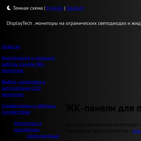
Темная схема
|
English
|
Deutsch
Display
Tech .
мониторы на огранических светодиодах и жид
Новости
Конструкция и принцип
работы панели ЖК-
монитора
Выбор, настройка и
эксплуатация LCD
монитора
ЖК-панели для 
Справочники и таблицы
соответствия
Мониторы и
Данный перечень не претендует 
моноблоки
закрашены серым (селектор «
пок
Светодиодные