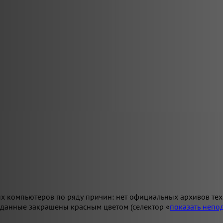
х компьютеров по ряду причин: нет официальных архивов техн
 данные закрашены красным цветом (селектор «
показать неп