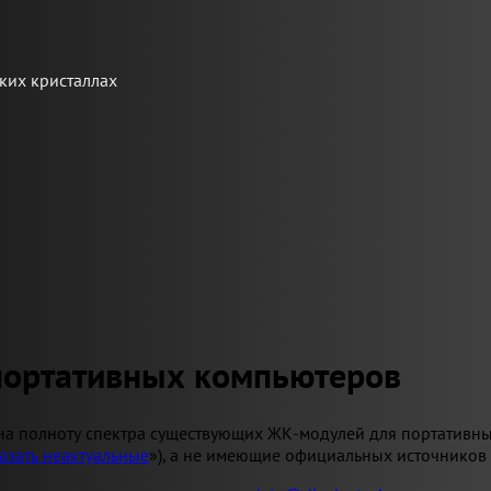
ких кристаллах
портативных компьютеров
на полноту спектра существующих ЖК-модулей для портативны
азать неактуальные
»), а не имеющие официальных источников