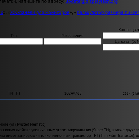
ечатки, напишите по адресу:
update@displaytech.org
ах
», «
ЖК-панели для мониторов
», «
Калькулятор размера пиксе
Кол-во цвет
Тип:
Разрешение:
Цв. охват (% 
TN TFT
1024×768
262K (6 bit
молекул (Twisted Nematic)
ассивная ячейка с увеличенным углом закручивания (Super TN), а также двухсл
йка имеет запирающий тонкопленочный транзистор TFT (Thin Film Transistor), 