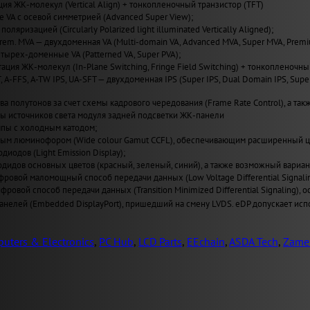
ия ЖК-молекул (Vertical Align) + тонкопленочный транзистор (TFT)
VA с осевой симметрией (Advanced Super View);
поляризацией (Circularly Polarized light illuminated Vertically Aligned);
Prem. MVA — двухдоменная VA (Multi-domain VA, Advanced MVA, Super MVA, Prem
четырех-доменные VA (Patterned VA, Super PVA);
ация ЖК-молекул (In-Plane Switching, Fringe Field Switching) + тонкопленочны
T, A-FFS, A-TW IPS, UA-SFT — двухдоменная IPS (Super IPS, Dual Domain IPS, Sup
а полутонов за счет схемы кадрового чередования (Frame Rate Control), а также
пы источников света модуля задней подсветки ЖК-панели
пы с холодным катодом;
ным люминофором (Wide сolour Gamut CCFL), обеспечивающим расширенный ц
иодов (Light Emission Display);
одидов основных цветов (красный, зеленый, синий), а также возможный вариан
ровой маломощный способ передачи данных (Low Voltage Differential Signal
ровой способ передачи данных (Transition Minimized Differential Signaling
нелей (Embedded DisplayPort), пришедший на смену LVDS. eDP допускает испо
uters & Electronics
,
PC Hub
,
LCD Parts
,
EEchain
,
ASDA Tech
,
Zame