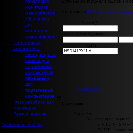
Если Вы обнаружили ошибки и оп
панели для
мониторов
См. также: «
ЖК-панели в ноутбук
и моноблоков
ЖК-панели
Размер ("):
для
мониторов
Производитель:
и моноблоков
Портативные
Модель:
компьютеры
Светодиодные
панели для
портативных
компьютеров
ЖК-панели
для
HSD141PX11-A
портативных
компьютеров
Фото разобранных
Примечания
:
мониторов
Тип ячейки:
Размер пикселя
TN — твист-ориентация ЖК-
STN, DSTN, TSTN — п
Оперативные тесты
TN TFT — каждая яче