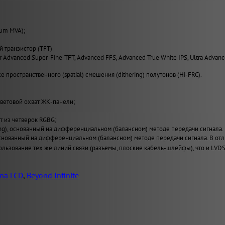
ium MVA);
й транзистор (TFT)
er Advanced Super-Fine-TFT, Advanced FFS, Advanced True White IPS, Ultra Advan
 пространственного (spatial) смешения (dithering) полутонов (Hi-FRC).
ветовой охват ЖК-панели;
т из четверок RGBG;
ing), основанный на дифференциальном (балансном) методе передачи сигнала.
), основанный на дифференциальном (балансном) методе передачи сигнала. В
льзование тех же линий связи (разъемы, плоские кабель-шлейфы), что и LVDS
na LCD
,
Beyond Infinite