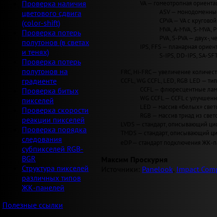
VA — гомеотропная ориентац
Проверка наличия
ASV — монодоменные 
цветового сдвига
CPVA — VA с круговой 
(color-shift)
MVA, A-MVA, S-MVA, 
Проверка потерь
PVA, S-PVA — двух-, 
полутонов (в светах
IPS, FFS — планарная ориент
и тенях)
S-IPS, DD-IPS, SA-SF
Проверка потерь
полутонов на
FRC, Hi-FRC — увеличение количеств
CCFL, WG CCFL, LED, RGB LED — ти
градиенте
CCFL — флюресцентные лам
Проверка битых
WG CCFL — CCFL с улучшен
пикселей
LED — массив «белых» светод
Проверка скорости
RGB — массив триад из свет
реакции пикселей
LVDS — стандарт, описывающий циф
Проверка порядка
TMDS — стандарт, описывающий циф
следования
eDP — стандарт подключения ЖК-па
субпикселей RGB-
BGR
Максим Проскурня
Структура пикселей
Источники:
Panelook
,
Impact Comp
различных типов
ЖК-панелей
Полезные ссылки