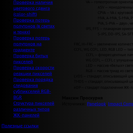
VA — гомеотропная ориентац
Проверка наличия
ASV — монодоменные 
цветового сдвига
CPVA — VA с круговой 
(color-shift)
MVA, A-MVA, S-MVA, 
Проверка потерь
PVA, S-PVA — двух-, 
полутонов (в светах
IPS, FFS — планарная ориент
и тенях)
S-IPS, DD-IPS, SA-SF
Проверка потерь
полутонов на
FRC, Hi-FRC — увеличение количеств
CCFL, WG CCFL, LED, RGB LED — ти
градиенте
CCFL — флюресцентные лам
Проверка битых
WG CCFL — CCFL с улучшен
пикселей
LED — массив «белых» светод
Проверка скорости
RGB — массив триад из свет
реакции пикселей
LVDS — стандарт, описывающий циф
Проверка порядка
TMDS — стандарт, описывающий циф
следования
eDP — стандарт подключения ЖК-па
субпикселей RGB-
BGR
Максим Проскурня
Структура пикселей
Источники:
Panelook
,
Impact Comp
различных типов
ЖК-панелей
Полезные ссылки