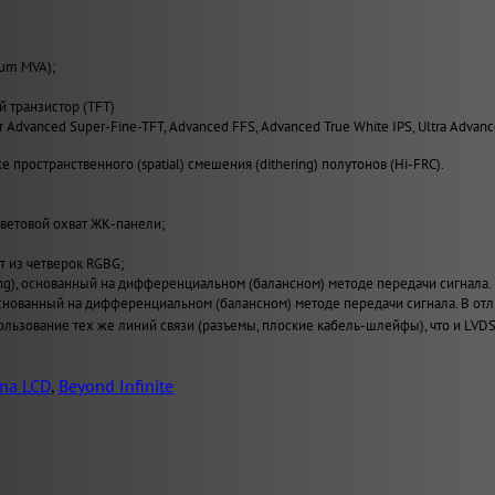
ium MVA);
й транзистор (TFT)
er Advanced Super-Fine-TFT, Advanced FFS, Advanced True White IPS, Ultra Advan
 пространственного (spatial) смешения (dithering) полутонов (Hi-FRC).
ветовой охват ЖК-панели;
т из четверок RGBG;
ing), основанный на дифференциальном (балансном) методе передачи сигнала.
), основанный на дифференциальном (балансном) методе передачи сигнала. В
льзование тех же линий связи (разъемы, плоские кабель-шлейфы), что и LVDS
na LCD
,
Beyond Infinite