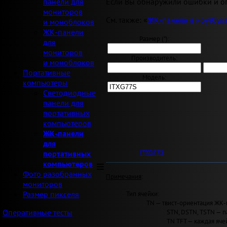
Если Вы обнаружили ошибки и оп
панели для
мониторов
См. также: «
ЖК-панели в ноутбук
и моноблоков
ЖК-панели
Размер ("):
для
мониторов
Производитель:
и моноблоков
Портативные
Модель:
компьютеры
Светодиодные
панели для
портативных
компьютеров
ЖК-панели
для
ITXG77S
портативных
компьютеров
Фото разобранных
Примечания
:
мониторов
Тип ячейки:
Размер пикселя
TN — твист-ориентация ЖК-
STN, DSTN, TSTN — п
Оперативные тесты
TN TFT — каждая яче