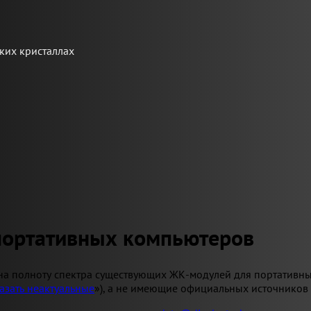
ких кристаллах
портативных компьютеров
на полноту спектра существующих ЖК-модулей для портативны
азать неактуальные
»), а не имеющие официальных источников