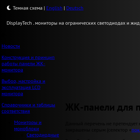
Темная схема
|
English
|
Deutsch
Display
Tech .
мониторы на огранических светодиодах и жид
Новости
Конструкция и принцип
работы панели ЖК-
монитора
Выбор, настройка и
эксплуатация LCD
монитора
ЖК-панели для 
Справочники и таблицы
соответствия
Мониторы и
Данный перечень не претендует 
моноблоки
закрашены серым (селектор «
пок
Светодиодные