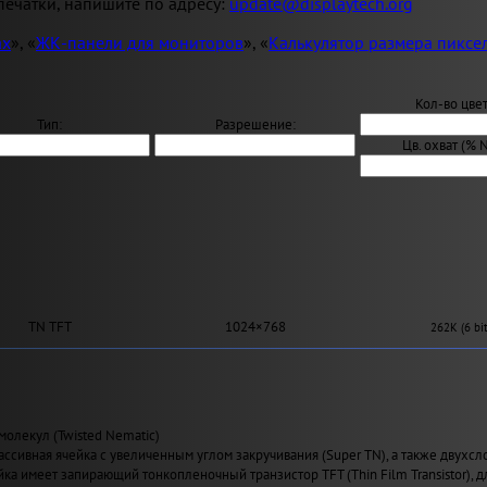
ечатки, напишите по адресу:
update@displaytech.org
ах
», «
ЖК-панели для мониторов
», «
Калькулятор размера пиксе
Кол-во цвет
Тип:
Разрешение:
Цв. охват (% 
TN TFT
1024×768
262K (6 bit
молекул (Twisted Nematic)
ассивная ячейка с увеличенным углом закручивания (Super TN), а также двухсл
йка имеет запирающий тонкопленочный транзистор TFT (Thin Film Transistor), 