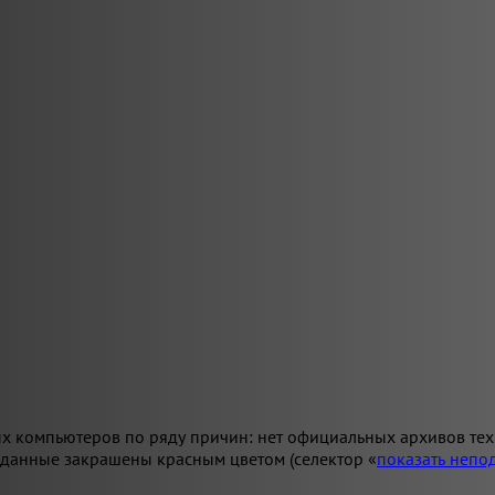
х компьютеров по ряду причин: нет официальных архивов техн
 данные закрашены красным цветом (селектор «
показать неп