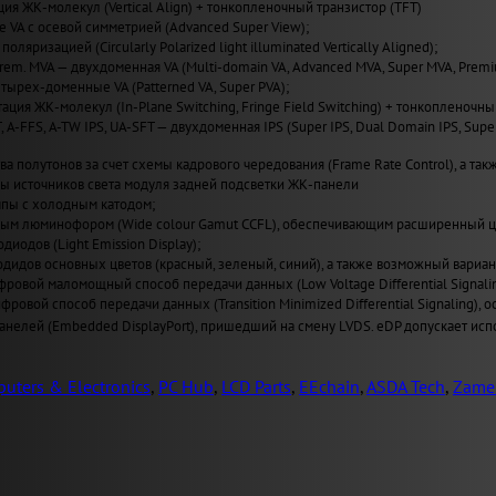
ия ЖК-молекул (Vertical Align) + тонкопленочный транзистор (TFT)
VA с осевой симметрией (Advanced Super View);
поляризацией (Circularly Polarized light illuminated Vertically Aligned);
Prem. MVA — двухдоменная VA (Multi-domain VA, Advanced MVA, Super MVA, Prem
четырех-доменные VA (Patterned VA, Super PVA);
ация ЖК-молекул (In-Plane Switching, Fringe Field Switching) + тонкопленочны
T, A-FFS, A-TW IPS, UA-SFT — двухдоменная IPS (Super IPS, Dual Domain IPS, Sup
а полутонов за счет схемы кадрового чередования (Frame Rate Control), а также
пы источников света модуля задней подсветки ЖК-панели
пы с холодным катодом;
ным люминофором (Wide сolour Gamut CCFL), обеспечивающим расширенный ц
иодов (Light Emission Display);
одидов основных цветов (красный, зеленый, синий), а также возможный вариан
ровой маломощный способ передачи данных (Low Voltage Differential Signal
ровой способ передачи данных (Transition Minimized Differential Signaling
нелей (Embedded DisplayPort), пришедший на смену LVDS. eDP допускает испо
uters & Electronics
,
PC Hub
,
LCD Parts
,
EEchain
,
ASDA Tech
,
Zame