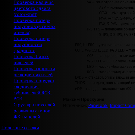
VA — гомеотропная ориентац
Проверка наличия
ASV — монодоменные 
цветового сдвига
CPVA — VA с круговой 
(color-shift)
MVA, A-MVA, S-MVA, 
Проверка потерь
PVA, S-PVA — двух-, 
полутонов (в светах
IPS, FFS — планарная ориент
и тенях)
S-IPS, DD-IPS, SA-SF
Проверка потерь
полутонов на
FRC, Hi-FRC — увеличение количеств
CCFL, WG CCFL, LED, RGB LED — ти
градиенте
CCFL — флюресцентные лам
Проверка битых
WG CCFL — CCFL с улучшен
пикселей
LED — массив «белых» светод
Проверка скорости
RGB — массив триад из свет
реакции пикселей
LVDS — стандарт, описывающий циф
Проверка порядка
TMDS — стандарт, описывающий циф
следования
eDP — стандарт подключения ЖК-па
субпикселей RGB-
BGR
Максим Проскурня
Структура пикселей
Источники:
Panelook
,
Impact Comp
различных типов
ЖК-панелей
Полезные ссылки