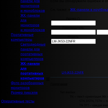
Если Вы обнаружили ошибки и оп
панели для
мониторов
См. также: «
ЖК-панели в ноутбук
и моноблоков
ЖК-панели
Размер ("):
для
мониторов
Производитель:
и моноблоков
Портативные
Модель:
компьютеры
Светодиодные
панели для
портативных
компьютеров
ЖК-панели
для
LM-JK53-22NFR
портативных
компьютеров
Фото разобранных
Примечания
:
мониторов
Тип ячейки:
Размер пикселя
TN — твист-ориентация ЖК-
STN, DSTN, TSTN — п
Оперативные тесты
TN TFT — каждая яче