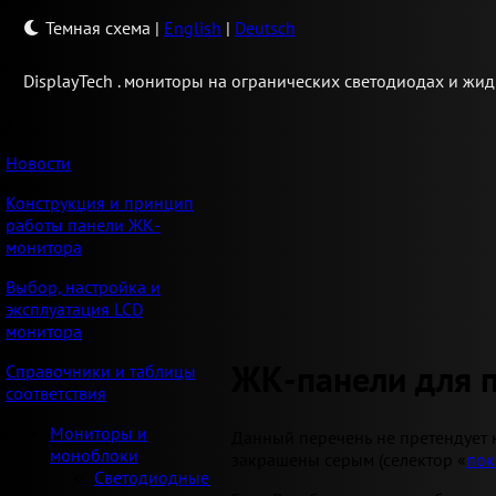
Темная схема
|
English
|
Deutsch
Display
Tech .
мониторы на огранических светодиодах и жид
Новости
Конструкция и принцип
работы панели ЖК-
монитора
Выбор, настройка и
эксплуатация LCD
монитора
ЖК-панели для 
Справочники и таблицы
соответствия
Мониторы и
Данный перечень не претендует 
моноблоки
закрашены серым (селектор «
пок
Светодиодные