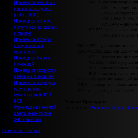
VA — гомеотропная ориентац
Проверка наличия
ASV — монодоменные 
цветового сдвига
CPVA — VA с круговой 
(color-shift)
MVA, A-MVA, S-MVA, 
Проверка потерь
PVA, S-PVA — двух-, 
полутонов (в светах
IPS, FFS — планарная ориент
и тенях)
S-IPS, DD-IPS, SA-SF
Проверка потерь
полутонов на
FRC, Hi-FRC — увеличение количеств
CCFL, WG CCFL, LED, RGB LED — ти
градиенте
CCFL — флюресцентные лам
Проверка битых
WG CCFL — CCFL с улучшен
пикселей
LED — массив «белых» светод
Проверка скорости
RGB — массив триад из свет
реакции пикселей
LVDS — стандарт, описывающий циф
Проверка порядка
TMDS — стандарт, описывающий циф
следования
eDP — стандарт подключения ЖК-па
субпикселей RGB-
BGR
Максим Проскурня
Структура пикселей
Источники:
Panelook
,
Impact Comp
различных типов
ЖК-панелей
Полезные ссылки