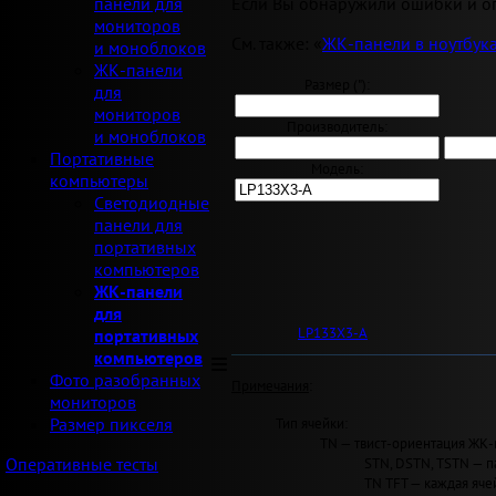
Если Вы обнаружили ошибки и оп
панели для
мониторов
См. также: «
ЖК-панели в ноутбук
и моноблоков
ЖК-панели
Размер ("):
для
мониторов
Производитель:
и моноблоков
Портативные
Модель:
компьютеры
Светодиодные
панели для
портативных
компьютеров
ЖК-панели
для
LP133X3-A
портативных
компьютеров
Фото разобранных
Примечания
:
мониторов
Тип ячейки:
Размер пикселя
TN — твист-ориентация ЖК-
STN, DSTN, TSTN — п
Оперативные тесты
TN TFT — каждая яче