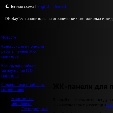
Темная схема
|
English
|
Deutsch
Display
Tech .
мониторы на огранических светодиодах и жид
Новости
Конструкция и принцип
работы панели ЖК-
монитора
Выбор, настройка и
эксплуатация LCD
монитора
ЖК-панели для 
Справочники и таблицы
соответствия
Мониторы и
Данный перечень не претендует 
моноблоки
закрашены серым (селектор «
пок
Светодиодные