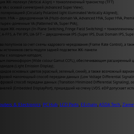
ия ЖК-молекул (Vertical Align) + тонкопленочный транзистор (TFT)
VA с осевой симметрией (Advanced Super View);
поляризацией (Circularly Polarized light illuminated Vertically Aligned);
Prem. MVA — двухдоменная VA (Multi-domain VA, Advanced MVA, Super MVA, Prem
четырех-доменные VA (Patterned VA, Super PVA);
ация ЖК-молекул (In-Plane Switching, Fringe Field Switching) + тонкопленочны
T, A-FFS, A-TW IPS, UA-SFT — двухдоменная IPS (Super IPS, Dual Domain IPS, Sup
а полутонов за счет схемы кадрового чередования (Frame Rate Control), а также
пы источников света модуля задней подсветки ЖК-панели
пы с холодным катодом;
ным люминофором (Wide сolour Gamut CCFL), обеспечивающим расширенный ц
иодов (Light Emission Display);
одидов основных цветов (красный, зеленый, синий), а также возможный вариан
ровой маломощный способ передачи данных (Low Voltage Differential Signal
ровой способ передачи данных (Transition Minimized Differential Signaling
нелей (Embedded DisplayPort), пришедший на смену LVDS. eDP допускает испо
uters & Electronics
,
PC Hub
,
LCD Parts
,
EEchain
,
ASDA Tech
,
Zame