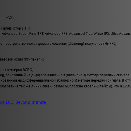
ium MVA);
й транзистор (TFT)
er Advanced Super-Fine-TFT, Advanced FFS, Advanced True White IPS, Ultra Advan
 пространственного (spatial) смешения (dithering) полутонов (Hi-FRC).
ветовой охват ЖК-панели;
т из четверок RGBG;
ing), основанный на дифференциальном (балансном) методе передачи сигнала.
), основанный на дифференциальном (балансном) методе передачи сигнала. В
льзование тех же линий связи (разъемы, плоские кабель-шлейфы), что и LVDS
na LCD
,
Beyond Infinite