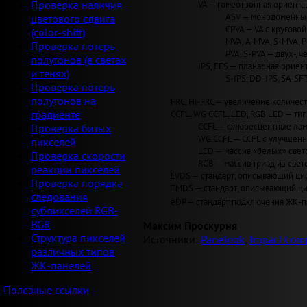
VA — гомеотропная ориентац
Проверка наличия
ASV — монодоменные 
цветового сдвига
CPVA — VA с круговой 
(color-shift)
MVA, A-MVA, S-MVA, 
Проверка потерь
PVA, S-PVA — двух-, 
полутонов (в светах
IPS, FFS — планарная ориент
и тенях)
S-IPS, DD-IPS, SA-SF
Проверка потерь
полутонов на
FRC, Hi-FRC — увеличение количеств
CCFL, WG CCFL, LED, RGB LED — ти
градиенте
CCFL — флюресцентные лам
Проверка битых
WG CCFL — CCFL с улучшен
пикселей
LED — массив «белых» светод
Проверка скорости
RGB — массив триад из свет
реакции пикселей
LVDS — стандарт, описывающий циф
Проверка порядка
TMDS — стандарт, описывающий циф
следования
eDP — стандарт подключения ЖК-па
субпикселей RGB-
BGR
Максим Проскурня
Структура пикселей
Источники:
Panelook
,
Impact Comp
различных типов
ЖК-панелей
Полезные ссылки