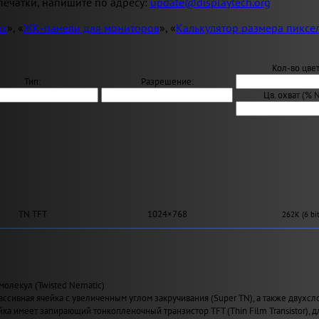
ечатки, напишите по адресу:
update@displaytech.org
ах
», «
ЖК-панели для мониторов
», «
Калькулятор размера пиксе
Кол-во цвет
Тип:
Разрешение:
Цв. охват (% 
TN TFT
1024×768
262K (6 bit
молекул (Twisted Nematic)
ассивная ячейка с увеличенным углом закручивания (Super TN), а также двухсл
йка имеет запирающий тонкопленочный транзистор TFT (Thin Film Transistor), 