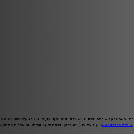
х компьютеров по ряду причин: нет официальных архивов техн
 данные закрашены красным цветом (селектор «
показать неп