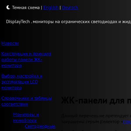
Темная схема
|
English
|
Deutsch
Display
Tech .
мониторы на огранических светодиодах и жид
Новости
Конструкция и принцип
работы панели ЖК-
монитора
Выбор, настройка и
эксплуатация LCD
монитора
ЖК-панели для 
Справочники и таблицы
соответствия
Мониторы и
Данный перечень не претендует 
моноблоки
закрашены серым (селектор «
пок
Светодиодные