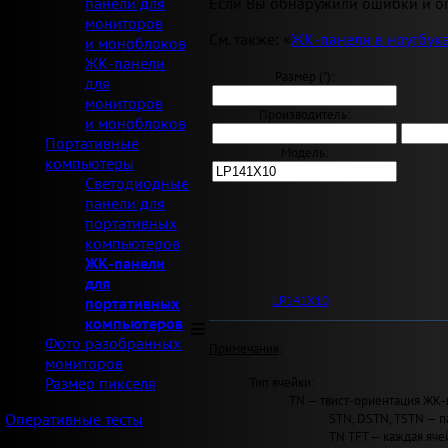
Если Вы обнаружили ошибки и оп
панели для
мониторов
См. также: «
ЖК-панели в ноутбук
и моноблоков
ЖК-панели
Размер ("):
для
мониторов
Производитель:
и моноблоков
Портативные
Модель:
компьютеры
Светодиодные
панели для
портативных
компьютеров
ЖК-панели
для
LP141X10
портативных
компьютеров
Фото разобранных
Примечания
:
мониторов
Тип ячейки:
Размер пикселя
TN — твист-ориентация ЖК-
STN, DSTN, TSTN — п
Оперативные тесты
TN TFT — каждая яче