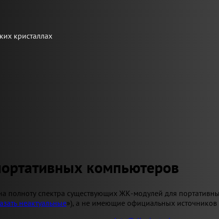
ких кристаллах
портативных компьютеров
на полноту спектра существующих ЖК-модулей для портативны
азать неактуальные
»), а не имеющие официальных источников