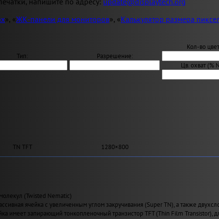
ечатки, напишите по адресу:
update@displaytech.org
ах
», «
ЖК-панели для мониторов
», «
Калькулятор размера пиксе
Кол-во цвет
Тип:
Разрешение:
Цв. охват (% 
TN TFT
1280×800
молекул (Twisted Nematic)
ассивная ячейка с увеличенным углом закручивания (Super TN), а также двухсл
йка имеет запирающий тонкопленочный транзистор TFT (Thin Film Transistor), 