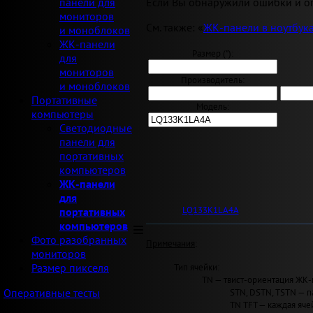
Если Вы обнаружили ошибки и оп
панели для
мониторов
См. также: «
ЖК-панели в ноутбук
и моноблоков
ЖК-панели
Размер ("):
для
мониторов
Производитель:
и моноблоков
Портативные
Модель:
компьютеры
Светодиодные
панели для
портативных
компьютеров
ЖК-панели
для
LQ133K1LA4A
портативных
компьютеров
Фото разобранных
Примечания
:
мониторов
Тип ячейки:
Размер пикселя
TN — твист-ориентация ЖК-
STN, DSTN, TSTN — п
Оперативные тесты
TN TFT — каждая яче