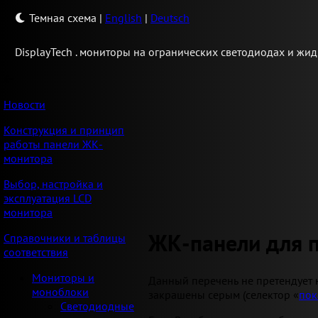
Темная схема
|
English
|
Deutsch
Display
Tech .
мониторы на огранических светодиодах и жид
Новости
Конструкция и принцип
работы панели ЖК-
монитора
Выбор, настройка и
эксплуатация LCD
монитора
ЖК-панели для 
Справочники и таблицы
соответствия
Мониторы и
Данный перечень не претендует 
моноблоки
закрашены серым (селектор «
пок
Светодиодные