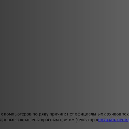
х компьютеров по ряду причин: нет официальных архивов техн
 данные закрашены красным цветом (селектор «
показать неп