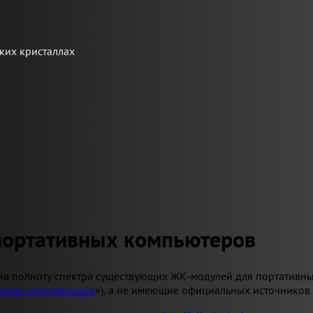
ких кристаллах
портативных компьютеров
на полноту спектра существующих ЖК-модулей для портативны
азать неактуальные
»), а не имеющие официальных источников