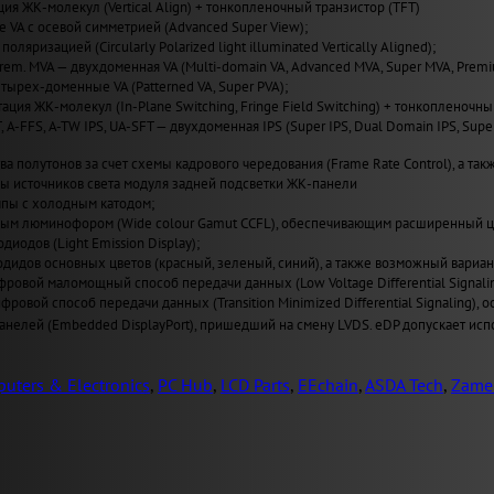
ия ЖК-молекул (Vertical Align) + тонкопленочный транзистор (TFT)
VA с осевой симметрией (Advanced Super View);
поляризацией (Circularly Polarized light illuminated Vertically Aligned);
Prem. MVA — двухдоменная VA (Multi-domain VA, Advanced MVA, Super MVA, Prem
четырех-доменные VA (Patterned VA, Super PVA);
ация ЖК-молекул (In-Plane Switching, Fringe Field Switching) + тонкопленочны
T, A-FFS, A-TW IPS, UA-SFT — двухдоменная IPS (Super IPS, Dual Domain IPS, Sup
а полутонов за счет схемы кадрового чередования (Frame Rate Control), а также
пы источников света модуля задней подсветки ЖК-панели
пы с холодным катодом;
ным люминофором (Wide сolour Gamut CCFL), обеспечивающим расширенный ц
иодов (Light Emission Display);
одидов основных цветов (красный, зеленый, синий), а также возможный вариан
ровой маломощный способ передачи данных (Low Voltage Differential Signal
ровой способ передачи данных (Transition Minimized Differential Signaling
нелей (Embedded DisplayPort), пришедший на смену LVDS. eDP допускает испо
uters & Electronics
,
PC Hub
,
LCD Parts
,
EEchain
,
ASDA Tech
,
Zame