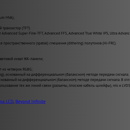
ium MVA);
й транзистор (TFT)
er Advanced Super-Fine-TFT, Advanced FFS, Advanced True White IPS, Ultra Advan
 пространственного (spatial) смешения (dithering) полутонов (Hi-FRC).
ветовой охват ЖК-панели;
т из четверок RGBG;
ing), основанный на дифференциальном (балансном) методе передачи сигнала.
), основанный на дифференциальном (балансном) методе передачи сигнала. В
льзование тех же линий связи (разъемы, плоские кабель-шлейфы), что и LVDS
na LCD
,
Beyond Infinite