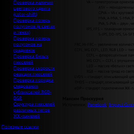
VA — гомеотропная ориентац
Проверка наличия
ASV — монодоменные 
цветового сдвига
CPVA — VA с круговой 
(color-shift)
MVA, A-MVA, S-MVA, 
Проверка потерь
PVA, S-PVA — двух-, 
полутонов (в светах
IPS, FFS — планарная ориент
и тенях)
S-IPS, DD-IPS, SA-SF
Проверка потерь
полутонов на
FRC, Hi-FRC — увеличение количеств
CCFL, WG CCFL, LED, RGB LED — ти
градиенте
CCFL — флюресцентные лам
Проверка битых
WG CCFL — CCFL с улучшен
пикселей
LED — массив «белых» светод
Проверка скорости
RGB — массив триад из свет
реакции пикселей
LVDS — стандарт, описывающий циф
Проверка порядка
TMDS — стандарт, описывающий циф
следования
eDP — стандарт подключения ЖК-па
субпикселей RGB-
BGR
Максим Проскурня
Структура пикселей
Источники:
Panelook
,
Impact Comp
различных типов
ЖК-панелей
Полезные ссылки