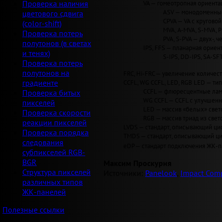
VA — гомеотропная ориентац
Проверка наличия
ASV — монодоменные 
цветового сдвига
CPVA — VA с круговой 
(color-shift)
MVA, A-MVA, S-MVA, 
Проверка потерь
PVA, S-PVA — двух-, 
полутонов (в светах
IPS, FFS — планарная ориент
и тенях)
S-IPS, DD-IPS, SA-SF
Проверка потерь
полутонов на
FRC, Hi-FRC — увеличение количеств
CCFL, WG CCFL, LED, RGB LED — ти
градиенте
CCFL — флюресцентные лам
Проверка битых
WG CCFL — CCFL с улучшен
пикселей
LED — массив «белых» светод
Проверка скорости
RGB — массив триад из свет
реакции пикселей
LVDS — стандарт, описывающий циф
Проверка порядка
TMDS — стандарт, описывающий циф
следования
eDP — стандарт подключения ЖК-па
субпикселей RGB-
BGR
Максим Проскурня
Структура пикселей
Источники:
Panelook
,
Impact Comp
различных типов
ЖК-панелей
Полезные ссылки