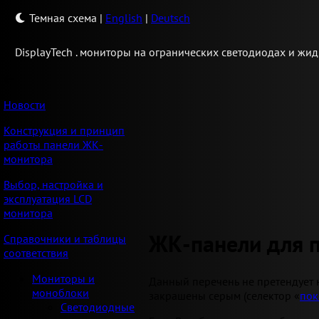
Темная схема
|
English
|
Deutsch
Display
Tech .
мониторы на огранических светодиодах и жид
Новости
Конструкция и принцип
работы панели ЖК-
монитора
Выбор, настройка и
эксплуатация LCD
монитора
ЖК-панели для 
Справочники и таблицы
соответствия
Мониторы и
Данный перечень не претендует 
моноблоки
закрашены серым (селектор «
пок
Светодиодные