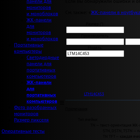
Если Вы обнаружили ошибки и оп
панели для
мониторов
См. также: «
ЖК-панели в ноутбук
и моноблоков
ЖК-панели
Размер ("):
для
мониторов
Производитель:
и моноблоков
Портативные
Модель:
компьютеры
Светодиодные
панели для
портативных
компьютеров
ЖК-панели
для
LTM14C453
портативных
компьютеров
Фото разобранных
Примечания
:
мониторов
Тип ячейки:
Размер пикселя
TN — твист-ориентация ЖК-
STN, DSTN, TSTN — п
Оперативные тесты
TN TFT — каждая яче