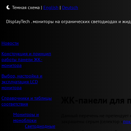
Темная схема
|
English
|
Deutsch
Display
Tech .
мониторы на огранических светодиодах и жид
Новости
Конструкция и принцип
работы панели ЖК-
монитора
Выбор, настройка и
эксплуатация LCD
монитора
ЖК-панели для 
Справочники и таблицы
соответствия
Мониторы и
Данный перечень не претендует 
моноблоки
закрашены серым (селектор «
пок
Светодиодные