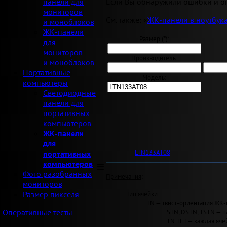
Если Вы обнаружили ошибки и оп
панели для
мониторов
См. также: «
ЖК-панели в ноутбук
и моноблоков
ЖК-панели
Размер ("):
для
мониторов
Производитель:
и моноблоков
Портативные
Модель:
компьютеры
Светодиодные
панели для
портативных
компьютеров
ЖК-панели
для
LTN133AT08
портативных
компьютеров
Фото разобранных
Примечания
:
мониторов
Тип ячейки:
Размер пикселя
TN — твист-ориентация ЖК-
STN, DSTN, TSTN — п
Оперативные тесты
TN TFT — каждая яче