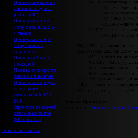
VA — гомеотропная ориентац
Проверка наличия
ASV — монодоменные 
цветового сдвига
CPVA — VA с круговой 
(color-shift)
MVA, A-MVA, S-MVA, 
Проверка потерь
PVA, S-PVA — двух-, 
полутонов (в светах
IPS, FFS — планарная ориент
и тенях)
S-IPS, DD-IPS, SA-SF
Проверка потерь
полутонов на
FRC, Hi-FRC — увеличение количеств
CCFL, WG CCFL, LED, RGB LED — ти
градиенте
CCFL — флюресцентные лам
Проверка битых
WG CCFL — CCFL с улучшен
пикселей
LED — массив «белых» светод
Проверка скорости
RGB — массив триад из свет
реакции пикселей
LVDS — стандарт, описывающий циф
Проверка порядка
TMDS — стандарт, описывающий циф
следования
eDP — стандарт подключения ЖК-па
субпикселей RGB-
BGR
Максим Проскурня
Структура пикселей
Источники:
Panelook
,
Impact Comp
различных типов
ЖК-панелей
Полезные ссылки