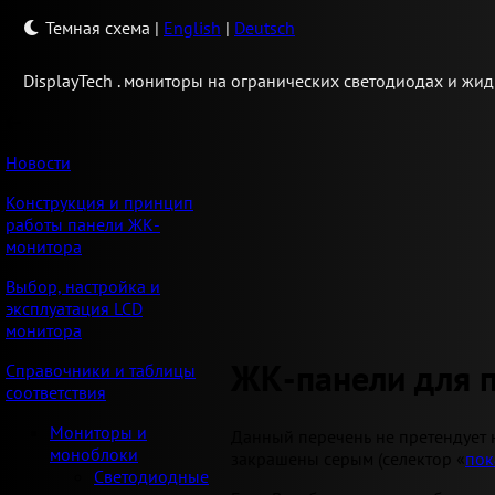
Темная схема
|
English
|
Deutsch
Display
Tech .
мониторы на огранических светодиодах и жид
Новости
Конструкция и принцип
работы панели ЖК-
монитора
Выбор, настройка и
эксплуатация LCD
монитора
ЖК-панели для 
Справочники и таблицы
соответствия
Мониторы и
Данный перечень не претендует 
моноблоки
закрашены серым (селектор «
пок
Светодиодные