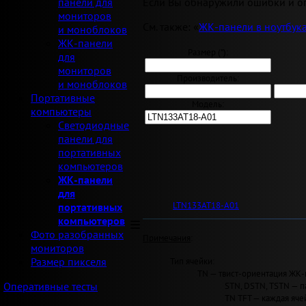
Если Вы обнаружили ошибки и оп
панели для
мониторов
См. также: «
ЖК-панели в ноутбук
и моноблоков
ЖК-панели
Размер ("):
для
мониторов
Производитель:
и моноблоков
Портативные
Модель:
компьютеры
Светодиодные
панели для
портативных
компьютеров
ЖК-панели
для
LTN133AT18-A01
портативных
компьютеров
Фото разобранных
Примечания
:
мониторов
Тип ячейки:
Размер пикселя
TN — твист-ориентация ЖК-
STN, DSTN, TSTN — п
Оперативные тесты
TN TFT — каждая яче