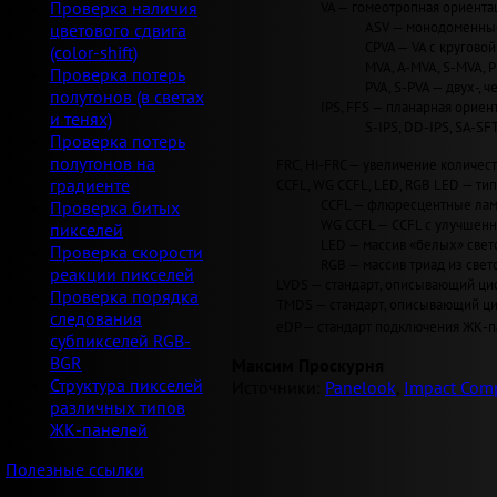
VA — гомеотропная ориентац
Проверка наличия
ASV — монодоменные 
цветового сдвига
CPVA — VA с круговой 
(color-shift)
MVA, A-MVA, S-MVA, 
Проверка потерь
PVA, S-PVA — двух-, 
полутонов (в светах
IPS, FFS — планарная ориент
и тенях)
S-IPS, DD-IPS, SA-SF
Проверка потерь
полутонов на
FRC, Hi-FRC — увеличение количеств
CCFL, WG CCFL, LED, RGB LED — ти
градиенте
CCFL — флюресцентные лам
Проверка битых
WG CCFL — CCFL с улучшен
пикселей
LED — массив «белых» светод
Проверка скорости
RGB — массив триад из свет
реакции пикселей
LVDS — стандарт, описывающий циф
Проверка порядка
TMDS — стандарт, описывающий циф
следования
eDP — стандарт подключения ЖК-па
субпикселей RGB-
BGR
Максим Проскурня
Структура пикселей
Источники:
Panelook
,
Impact Comp
различных типов
ЖК-панелей
Полезные ссылки