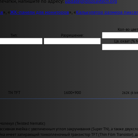
ечатки, напишите по адресу:
update@displaytech.org
ах
», «
ЖК-панели для мониторов
», «
Калькулятор размера пиксе
Кол-во цвет
Тип:
Разрешение:
Цв. охват (% 
TN TFT
1600×900
262K (6 bit
молекул (Twisted Nematic)
ассивная ячейка с увеличенным углом закручивания (Super TN), а также двухсл
йка имеет запирающий тонкопленочный транзистор TFT (Thin Film Transistor), 