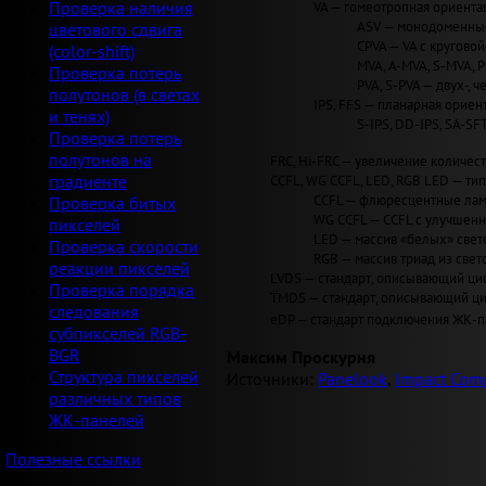
VA — гомеотропная ориентац
Проверка наличия
ASV — монодоменные 
цветового сдвига
CPVA — VA с круговой 
(color-shift)
MVA, A-MVA, S-MVA, 
Проверка потерь
PVA, S-PVA — двух-, 
полутонов (в светах
IPS, FFS — планарная ориент
и тенях)
S-IPS, DD-IPS, SA-SF
Проверка потерь
полутонов на
FRC, Hi-FRC — увеличение количеств
CCFL, WG CCFL, LED, RGB LED — ти
градиенте
CCFL — флюресцентные лам
Проверка битых
WG CCFL — CCFL с улучшен
пикселей
LED — массив «белых» светод
Проверка скорости
RGB — массив триад из свет
реакции пикселей
LVDS — стандарт, описывающий циф
Проверка порядка
TMDS — стандарт, описывающий циф
следования
eDP — стандарт подключения ЖК-па
субпикселей RGB-
BGR
Максим Проскурня
Структура пикселей
Источники:
Panelook
,
Impact Comp
различных типов
ЖК-панелей
Полезные ссылки