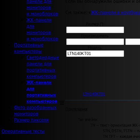
Если Вы обнаружили ошибки и оп
панели для
мониторов
См. также: «
ЖК-панели в ноутбук
и моноблоков
ЖК-панели
Размер ("):
для
мониторов
Производитель:
и моноблоков
Портативные
Модель:
компьютеры
Светодиодные
панели для
портативных
компьютеров
ЖК-панели
для
LTN140KT01
портативных
компьютеров
Фото разобранных
Примечания
:
мониторов
Тип ячейки:
Размер пикселя
TN — твист-ориентация ЖК-
STN, DSTN, TSTN — п
Оперативные тесты
TN TFT — каждая яче