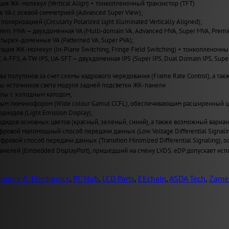
ия ЖК-молекул (Vertical Align) + тонкопленочный транзистор (TFT)
VA с осевой симметрией (Advanced Super View);
поляризацией (Circularly Polarized light illuminated Vertically Aligned);
Prem. MVA — двухдоменная VA (Multi-domain VA, Advanced MVA, Super MVA, Prem
четырех-доменные VA (Patterned VA, Super PVA);
ация ЖК-молекул (In-Plane Switching, Fringe Field Switching) + тонкопленочны
T, A-FFS, A-TW IPS, UA-SFT — двухдоменная IPS (Super IPS, Dual Domain IPS, Sup
а полутонов за счет схемы кадрового чередования (Frame Rate Control), а также
пы источников света модуля задней подсветки ЖК-панели
пы с холодным катодом;
ным люминофором (Wide сolour Gamut CCFL), обеспечивающим расширенный ц
иодов (Light Emission Display);
одидов основных цветов (красный, зеленый, синий), а также возможный вариан
ровой маломощный способ передачи данных (Low Voltage Differential Signal
ровой способ передачи данных (Transition Minimized Differential Signaling
нелей (Embedded DisplayPort), пришедший на смену LVDS. eDP допускает испо
uters & Electronics
,
PC Hub
,
LCD Parts
,
EEchain
,
ASDA Tech
,
Zame