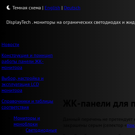
Темная схема
|
English
|
Deutsch
Display
Tech .
мониторы на огранических светодиодах и жид
Новости
Конструкция и принцип
работы панели ЖК-
монитора
Выбор, настройка и
эксплуатация LCD
монитора
ЖК-панели для 
Справочники и таблицы
соответствия
Мониторы и
Данный перечень не претендует 
моноблоки
закрашены серым (селектор «
пок
Светодиодные