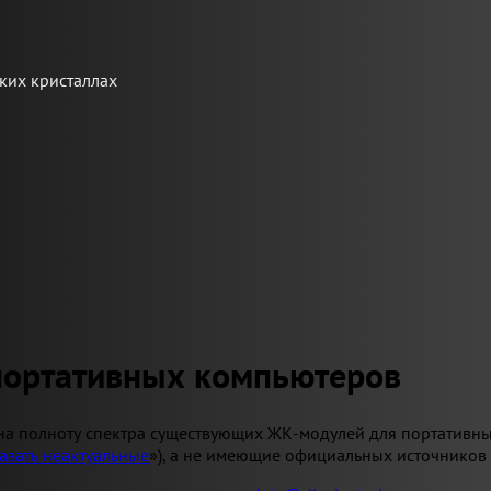
ких кристаллах
портативных компьютеров
на полноту спектра существующих ЖК-модулей для портативны
азать неактуальные
»), а не имеющие официальных источников