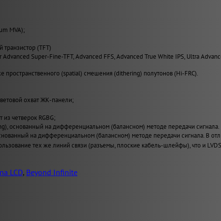
ium MVA);
й транзистор (TFT)
er Advanced Super-Fine-TFT, Advanced FFS, Advanced True White IPS, Ultra Advan
 пространственного (spatial) смешения (dithering) полутонов (Hi-FRC).
ветовой охват ЖК-панели;
т из четверок RGBG;
ing), основанный на дифференциальном (балансном) методе передачи сигнала.
), основанный на дифференциальном (балансном) методе передачи сигнала. В
льзование тех же линий связи (разъемы, плоские кабель-шлейфы), что и LVDS
na LCD
,
Beyond Infinite