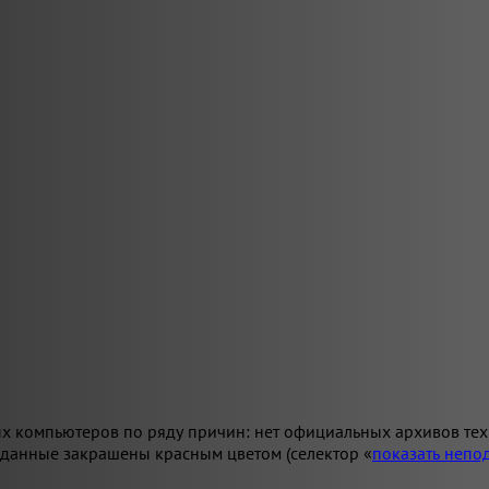
х компьютеров по ряду причин: нет официальных архивов техн
 данные закрашены красным цветом (селектор «
показать неп