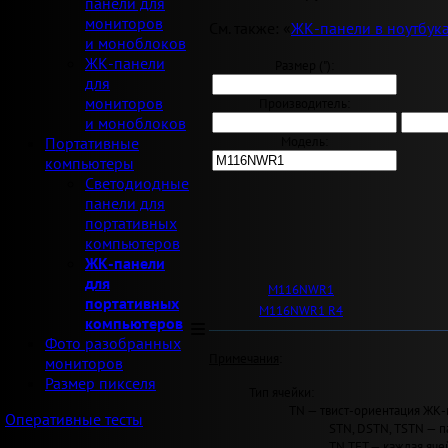
панели для
мониторов
См. также: «
ЖК-панели в ноутбук
и моноблоков
ЖК-панели
Размер ("):
для
мониторов
Производитель:
и моноблоков
Модель:
Портативные
компьютеры
Светодиодные
панели для
портативных
компьютеров
ЖК-панели
для
M116NWR1
портативных
M116NWR1 R4
компьютеров
Фото разобранных
Примечания
:
мониторов
Размер пикселя
Тип ячейки:
TN — твист-ориентация ЖК-
Оперативные тесты
STN, DSTN, TSTN — п
TN TFT — каждая яче