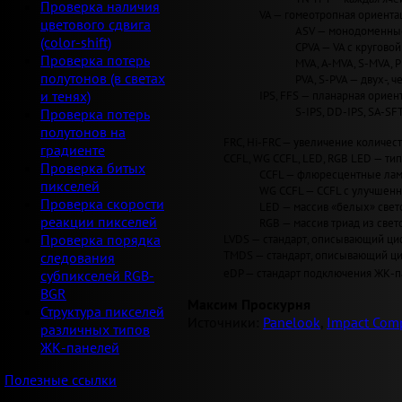
Проверка наличия
VA — гомеотропная ориентац
цветового сдвига
ASV — монодоменные 
(color-shift)
CPVA — VA с круговой 
Проверка потерь
MVA, A-MVA, S-MVA, 
полутонов (в светах
PVA, S-PVA — двух-, 
IPS, FFS — планарная ориент
и тенях)
S-IPS, DD-IPS, SA-SF
Проверка потерь
полутонов на
FRC, Hi-FRC — увеличение количеств
градиенте
CCFL, WG CCFL, LED, RGB LED — ти
Проверка битых
CCFL — флюресцентные лам
пикселей
WG CCFL — CCFL с улучшен
Проверка скорости
LED — массив «белых» светод
реакции пикселей
RGB — массив триад из свет
LVDS — стандарт, описывающий циф
Проверка порядка
TMDS — стандарт, описывающий циф
следования
eDP — стандарт подключения ЖК-па
субпикселей RGB-
BGR
Максим Проскурня
Структура пикселей
Источники:
Panelook
,
Impact Comp
различных типов
ЖК-панелей
Полезные ссылки