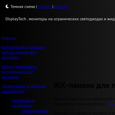
Темная схема
|
English
|
Deutsch
Display
Tech .
мониторы на огранических светодиодах и жид
Новости
Конструкция и принцип
работы панели ЖК-
монитора
Выбор, настройка и
эксплуатация LCD
монитора
ЖК-панели для 
Справочники и таблицы
соответствия
Данный перечень не претендует 
Мониторы и
закрашены серым (селектор «
пок
моноблоки
Светодиодные
Если Вы обнаружили ошибки и оп