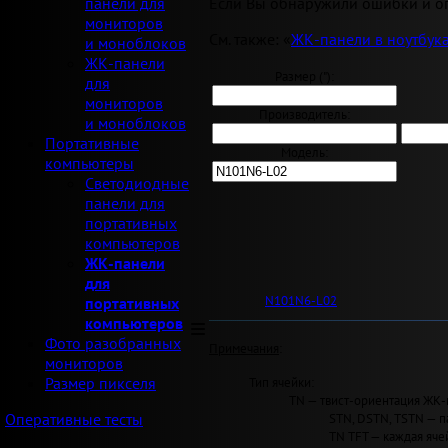
Если Вы обнаружили ошибки и оп
панели для
мониторов
См. также: «
ЖК-панели в ноутбук
и моноблоков
ЖК-панели
Размер ("):
для
мониторов
Производитель:
и моноблоков
Портативные
Модель:
компьютеры
Светодиодные
панели для
портативных
компьютеров
ЖК-панели
для
N101N6-L02
портативных
компьютеров
Фото разобранных
Примечания
:
мониторов
Тип ячейки:
Размер пикселя
TN — твист-ориентация ЖК-
STN, DSTN, TSTN — п
Оперативные тесты
TN TFT — каждая яче