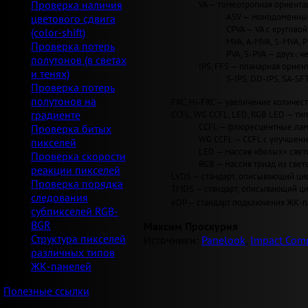
VA — гомеотропная ориентац
Проверка наличия
ASV — монодоменные 
цветового сдвига
CPVA — VA с круговой 
(color-shift)
MVA, A-MVA, S-MVA, 
Проверка потерь
PVA, S-PVA — двух-, 
полутонов (в светах
IPS, FFS — планарная ориент
и тенях)
S-IPS, DD-IPS, SA-SF
Проверка потерь
полутонов на
FRC, Hi-FRC — увеличение количеств
CCFL, WG CCFL, LED, RGB LED — ти
градиенте
CCFL — флюресцентные лам
Проверка битых
WG CCFL — CCFL с улучшен
пикселей
LED — массив «белых» светод
Проверка скорости
RGB — массив триад из свет
реакции пикселей
LVDS — стандарт, описывающий циф
Проверка порядка
TMDS — стандарт, описывающий циф
следования
eDP — стандарт подключения ЖК-па
субпикселей RGB-
BGR
Максим Проскурня
Структура пикселей
Источники:
Panelook
,
Impact Comp
различных типов
ЖК-панелей
Полезные ссылки