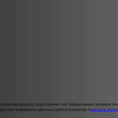
х компьютеров по ряду причин: нет официальных архивов техн
 данные закрашены красным цветом (селектор «
показать неп