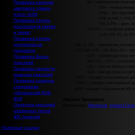
VA — гомеотропная ориентац
Проверка наличия
ASV — монодоменные 
цветового сдвига
CPVA — VA с круговой 
(color-shift)
MVA, A-MVA, S-MVA, 
Проверка потерь
PVA, S-PVA — двух-, 
полутонов (в светах
IPS, FFS — планарная ориент
и тенях)
S-IPS, DD-IPS, SA-SF
Проверка потерь
полутонов на
FRC, Hi-FRC — увеличение количеств
CCFL, WG CCFL, LED, RGB LED — ти
градиенте
CCFL — флюресцентные лам
Проверка битых
WG CCFL — CCFL с улучшен
пикселей
LED — массив «белых» светод
Проверка скорости
RGB — массив триад из свет
реакции пикселей
LVDS — стандарт, описывающий циф
Проверка порядка
TMDS — стандарт, описывающий циф
следования
eDP — стандарт подключения ЖК-па
субпикселей RGB-
BGR
Максим Проскурня
Структура пикселей
Источники:
Panelook
,
Impact Comp
различных типов
ЖК-панелей
Полезные ссылки