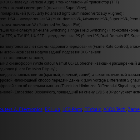
ия ЖК-молекул (Vertical Align) + тонкопленочный транзистор (TFT)
VA с осевой симметрией (Advanced Super View);
поляризацией (Circularly Polarized light illuminated Vertically Aligned);
Prem. MVA — двухдоменная VA (Multi-domain VA, Advanced MVA, Super MVA, Prem
четырех-доменные VA (Patterned VA, Super PVA);
ация ЖК-молекул (In-Plane Switching, Fringe Field Switching) + тонкопленочны
T, A-FFS, A-TW IPS, UA-SFT — двухдоменная IPS (Super IPS, Dual Domain IPS, Sup
а полутонов за счет схемы кадрового чередования (Frame Rate Control), а также
пы источников света модуля задней подсветки ЖК-панели
пы с холодным катодом;
ным люминофором (Wide сolour Gamut CCFL), обеспечивающим расширенный ц
иодов (Light Emission Display);
одидов основных цветов (красный, зеленый, синий), а также возможный вариан
ровой маломощный способ передачи данных (Low Voltage Differential Signal
ровой способ передачи данных (Transition Minimized Differential Signaling
нелей (Embedded DisplayPort), пришедший на смену LVDS. eDP допускает испо
uters & Electronics
,
PC Hub
,
LCD Parts
,
EEchain
,
ASDA Tech
,
Zame