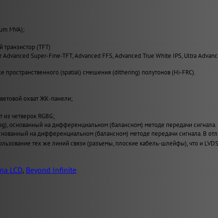
ium MVA);
й транзистор (TFT)
er Advanced Super-Fine-TFT, Advanced FFS, Advanced True White IPS, Ultra Advan
 пространственного (spatial) смешения (dithering) полутонов (Hi-FRC).
ветовой охват ЖК-панели;
т из четверок RGBG;
ing), основанный на дифференциальном (балансном) методе передачи сигнала.
), основанный на дифференциальном (балансном) методе передачи сигнала. В
льзование тех же линий связи (разъемы, плоские кабель-шлейфы), что и LVDS
na LCD
,
Beyond Infinite