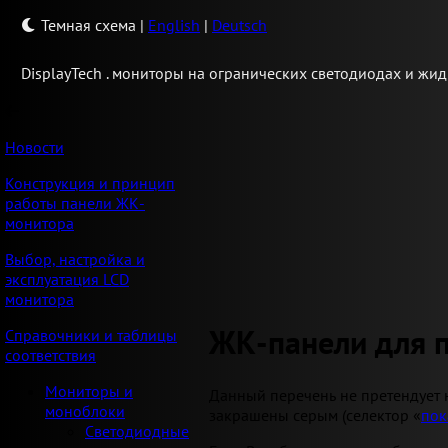
Темная схема
|
English
|
Deutsch
Display
Tech .
мониторы на огранических светодиодах и жид
Новости
Конструкция и принцип
работы панели ЖК-
монитора
Выбор, настройка и
эксплуатация LCD
монитора
ЖК-панели для 
Справочники и таблицы
соответствия
Мониторы и
Данный перечень не претендует 
моноблоки
закрашены серым (селектор «
пок
Светодиодные