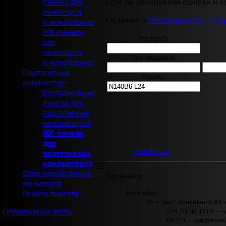
Если Вы обнаружили ошибки и оп
панели для
мониторов
См. также: «
ЖК-панели в ноутбук
и моноблоков
ЖК-панели
Размер ("):
для
мониторов
Производитель:
и моноблоков
Портативные
Модель:
компьютеры
Светодиодные
панели для
портативных
компьютеров
ЖК-панели
для
N140B6-L24
портативных
компьютеров
Фото разобранных
Примечания
:
мониторов
Тип ячейки:
Размер пикселя
TN — твист-ориентация ЖК-
STN, DSTN, TSTN — п
Оперативные тесты
TN TFT — каждая яче