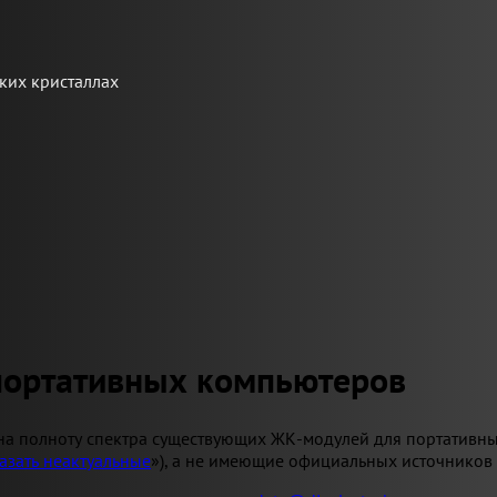
ких кристаллах
портативных компьютеров
на полноту спектра существующих ЖК-модулей для портативны
азать неактуальные
»), а не имеющие официальных источников