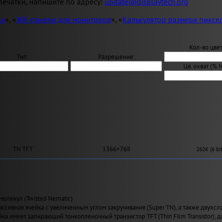
ечатки, напишите по адресу:
update@displaytech.org
ах
», «
ЖК-панели для мониторов
», «
Калькулятор размера пиксе
Кол-во цвет
Тип:
Разрешение:
Цв. охват (% 
TN TFT
1366×768
262K (6 bit
молекул (Twisted Nematic)
ассивная ячейка с увеличенным углом закручивания (Super TN), а также двухсл
йка имеет запирающий тонкопленочный транзистор TFT (Thin Film Transistor), 