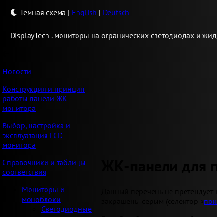
Темная схема
|
English
|
Deutsch
Display
Tech .
мониторы на огранических светодиодах и жид
Новости
Конструкция и принцип
работы панели ЖК-
монитора
Выбор, настройка и
эксплуатация LCD
монитора
ЖК-панели для 
Справочники и таблицы
соответствия
Мониторы и
Данный перечень не претендует 
моноблоки
закрашены серым (селектор «
пок
Светодиодные