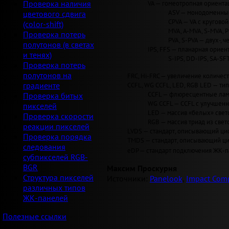
VA — гомеотропная ориентац
Проверка наличия
ASV — монодоменные 
цветового сдвига
CPVA — VA с круговой 
(color-shift)
MVA, A-MVA, S-MVA, 
Проверка потерь
PVA, S-PVA — двух-, 
полутонов (в светах
IPS, FFS — планарная ориент
и тенях)
S-IPS, DD-IPS, SA-SF
Проверка потерь
полутонов на
FRC, Hi-FRC — увеличение количеств
CCFL, WG CCFL, LED, RGB LED — ти
градиенте
CCFL — флюресцентные лам
Проверка битых
WG CCFL — CCFL с улучшен
пикселей
LED — массив «белых» светод
Проверка скорости
RGB — массив триад из свет
реакции пикселей
LVDS — стандарт, описывающий циф
Проверка порядка
TMDS — стандарт, описывающий циф
следования
eDP — стандарт подключения ЖК-па
субпикселей RGB-
BGR
Максим Проскурня
Структура пикселей
Источники:
Panelook
,
Impact Comp
различных типов
ЖК-панелей
Полезные ссылки