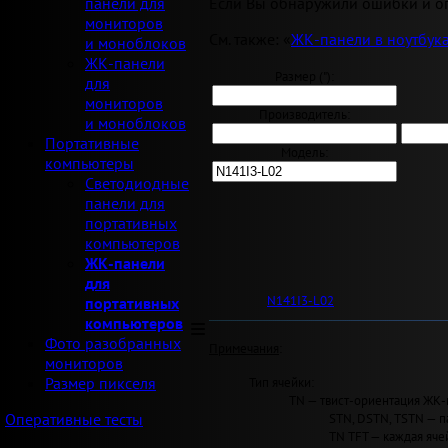
Если Вы обнаружили ошибки и оп
панели для
мониторов
См. также: «
ЖК-панели в ноутбук
и моноблоков
ЖК-панели
Размер ("):
для
мониторов
Производитель:
и моноблоков
Портативные
Модель:
компьютеры
Светодиодные
панели для
портативных
компьютеров
ЖК-панели
для
N141I3-L02
портативных
компьютеров
Фото разобранных
Примечания
:
мониторов
Тип ячейки:
Размер пикселя
TN — твист-ориентация ЖК-
STN, DSTN, TSTN — п
Оперативные тесты
TN TFT — каждая яче