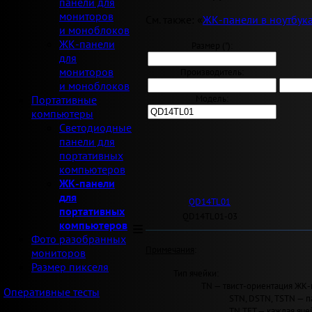
панели для
мониторов
См. также: «
ЖК-панели в ноутбук
и моноблоков
ЖК-панели
Размер ("):
для
мониторов
Производитель:
и моноблоков
Модель:
Портативные
компьютеры
Светодиодные
панели для
портативных
компьютеров
ЖК-панели
для
QD14TL01
портативных
QD14TL01-03
компьютеров
Фото разобранных
Примечания
:
мониторов
Размер пикселя
Тип ячейки:
TN — твист-ориентация ЖК-
Оперативные тесты
STN, DSTN, TSTN — п
TN TFT — каждая яче