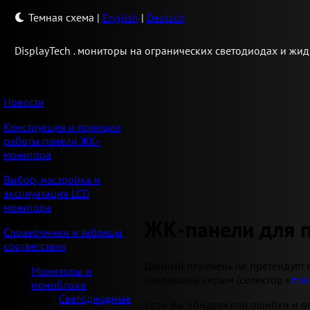
Темная схема
|
English
|
Deutsch
Display
Tech .
мониторы на огранических светодиодах и жид
Новости
Конструкция и принцип
работы панели ЖК-
монитора
Выбор, настройка и
эксплуатация LCD
монитора
ЖК-панели для 
Справочники и таблицы
соответствия
Данный перечень не претендует 
Мониторы и
закрашены серым (селектор «
пок
моноблоки
Светодиодные
Если Вы обнаружили ошибки и оп