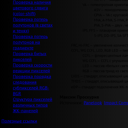
Проверка наличия
VA — гомеотропная ориентац
цветового сдвига
ASV — монодоменные 
(color-shift)
CPVA — VA с круговой 
Проверка потерь
MVA, A-MVA, S-MVA, 
полутонов (в светах
PVA, S-PVA — двух-, 
IPS, FFS — планарная ориент
и тенях)
S-IPS, DD-IPS, SA-SF
Проверка потерь
полутонов на
FRC, Hi-FRC — увеличение количеств
градиенте
CCFL, WG CCFL, LED, RGB LED — ти
Проверка битых
CCFL — флюресцентные лам
пикселей
WG CCFL — CCFL с улучшен
Проверка скорости
LED — массив «белых» светод
реакции пикселей
RGB — массив триад из свет
LVDS — стандарт, описывающий циф
Проверка порядка
TMDS — стандарт, описывающий циф
следования
eDP — стандарт подключения ЖК-па
субпикселей RGB-
BGR
Максим Проскурня
Структура пикселей
Источники:
Panelook
,
Impact Comp
различных типов
ЖК-панелей
Полезные ссылки