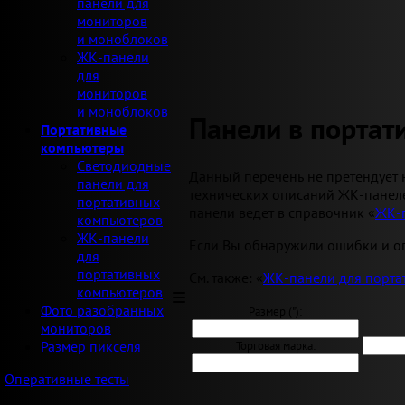
панели для
мониторов
и моноблоков
ЖК-панели
для
мониторов
и моноблоков
Панели в порта
Портативные
компьютеры
Светодиодные
Данный перечень не претендует 
панели для
технических описаний ЖК-панеле
портативных
панели ведет в справочник «
ЖК-
компьютеров
ЖК-панели
Если Вы обнаружили ошибки и оп
для
портативных
См. также: «
ЖК-панели для порта
компьютеров
Фото разобранных
Размер ("):
мониторов
Размер пикселя
Торговая марка:
Оперативные тесты