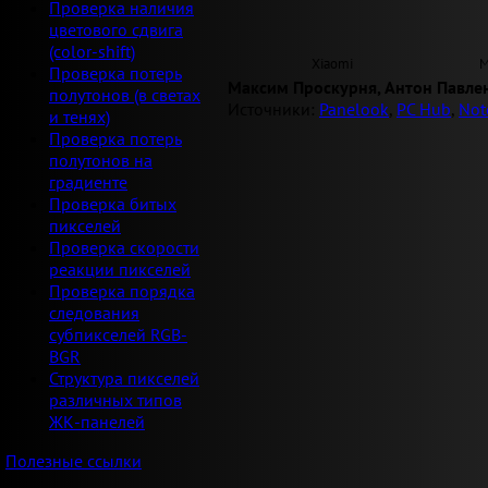
Проверка наличия
цветового сдвига
(color-shift)
Xiaomi
M
Проверка потерь
Максим Проскурня, Антон Павле
полутонов (в светах
Источники:
Panelook
,
PC Hub
,
Not
и тенях)
Проверка потерь
полутонов на
градиенте
Проверка битых
пикселей
Проверка скорости
реакции пикселей
Проверка порядка
следования
субпикселей RGB-
BGR
Структура пикселей
различных типов
ЖК-панелей
Полезные ссылки