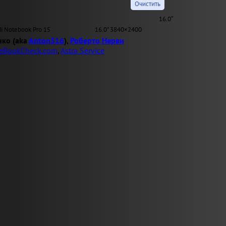
16.0″
i Notebook Pro 15
16.0" 3840×2400
нко (aka
Anton516
),
Роберто Нерви
eBookCheck.com
,
Astra Service