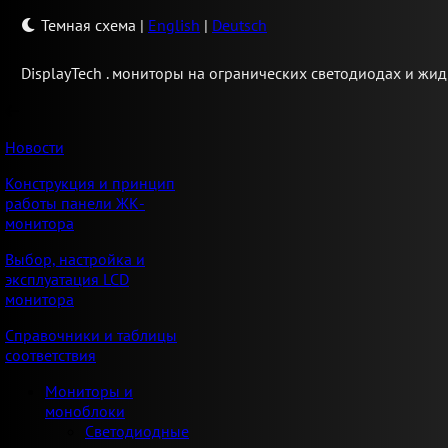
Темная схема
|
English
|
Deutsch
Display
Tech .
мониторы на огранических светодиодах и жид
Новости
Конструкция и принцип
работы панели ЖК-
монитора
Выбор, настройка и
эксплуатация LCD
монитора
Справочники и таблицы
соответствия
Мониторы и
моноблоки
Светодиодные