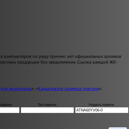
ых компьютеров по ряду причин: нет официальных архивов
еристики продукции без уведомления. Ссылка каждой ЖК-
 для мониторов
», «
Калькулятор размера пикселя
».
панели:
Тип панели:
Модель панели:
.