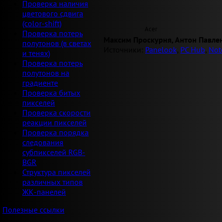
Проверка наличия
цветового сдвига
(color-shift)
Acer
Проверка потерь
Максим Проскурня, Антон Павле
полутонов (в светах
Источники:
Panelook
,
PC Hub
,
Not
и тенях)
Проверка потерь
полутонов на
градиенте
Проверка битых
пикселей
Проверка скорости
реакции пикселей
Проверка порядка
следования
субпикселей RGB-
BGR
Структура пикселей
различных типов
ЖК-панелей
Полезные ссылки