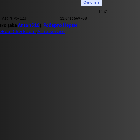
11.6″
Aspire V5-123
11.6" 1366×768
нко (aka
Anton516
),
Роберто Нерви
eBookCheck.com
,
Astra Service