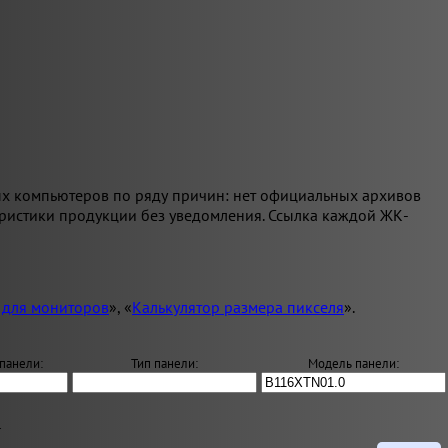
ых компьютеров по ряду причин: нет официальных архивов
еристики продукции без уведомления. Ссылка каждой ЖК-
 для мониторов
», «
Калькулятор размера пикселя
».
панели:
Тип панели:
Модель панели:
.