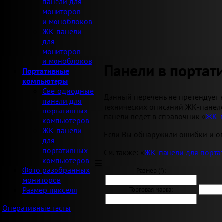
панели для
мониторов
и моноблоков
ЖК-панели
для
мониторов
и моноблоков
Панели в порта
Портативные
компьютеры
Светодиодные
Данный перечень не претендует 
панели для
технических описаний ЖК-панеле
портативных
панели ведет в справочник «
ЖК-
компьютеров
ЖК-панели
Если Вы обнаружили ошибки и оп
для
портативных
См. также: «
ЖК-панели для порта
компьютеров
Фото разобранных
Размер ("):
мониторов
Размер пикселя
Торговая марка:
Оперативные тесты