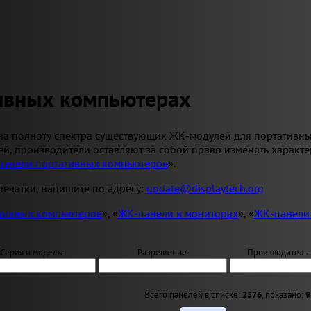
тивных компьютерах
на полноту спектра существующих ЖК-модулей для портативн
й, производители оставляют за собой право изменять характ
панели портативных компьютеров
».
ечатки, напишите по адресу:
update@displaytech.org
тивных компьютеров
», «
ЖК-панели в мониторах
», «
ЖК-панели
Серия и модель:
Разрешение:
Производитель 
Всего панелей в списке:
2576
, показано:
9