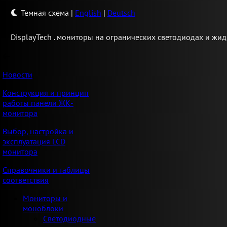
Темная схема
|
English
|
Deutsch
Display
Tech .
мониторы на огранических светодиодах и жид
Новости
Конструкция и принцип
работы панели ЖК-
монитора
Выбор, настройка и
эксплуатация LCD
монитора
Справочники и таблицы
соответствия
Мониторы и
моноблоки
Светодиодные