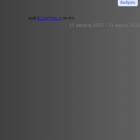
AUO
B116XTN01.0
(TN TFT)
15 августа 2005—31 марта 202