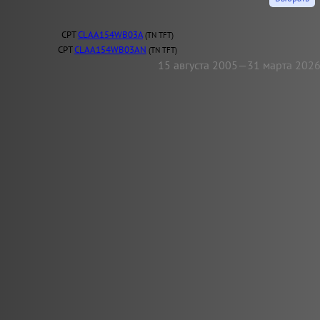
CPT
CLAA154WB03A
(TN TFT)
CPT
CLAA154WB03AN
(TN TFT)
15 августа 2005—31 марта 202