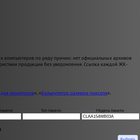
ых компьютеров по ряду причин: нет официальных архивов
еристики продукции без уведомления. Ссылка каждой ЖК-
 для мониторов
», «
Калькулятор размера пикселя
».
панели:
Тип панели:
Модель панели:
0
.