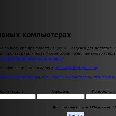
тивных компьютерах
на полноту спектра существующих ЖК-модулей для портативн
й, производители оставляют за собой право изменять характ
панели портативных компьютеров
».
ечатки, напишите по адресу:
update@displaytech.org
тивных компьютеров
», «
ЖК-панели в мониторах
», «
ЖК-панели
Серия и модель:
Разрешение:
Производитель 
Всего панелей в списке:
2576
, показано:
1