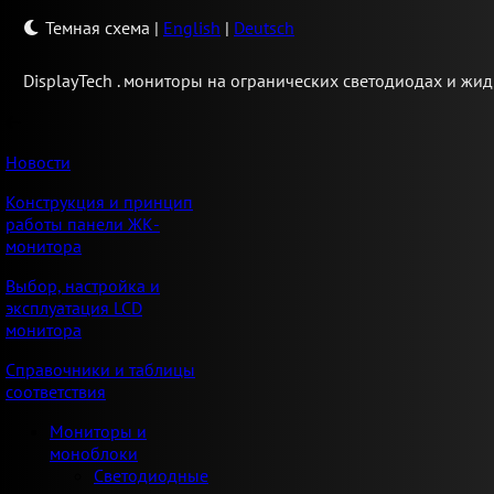
Темная схема
|
English
|
Deutsch
Display
Tech .
мониторы на огранических светодиодах и жид
Новости
Конструкция и принцип
работы панели ЖК-
монитора
Выбор, настройка и
эксплуатация LCD
монитора
Справочники и таблицы
соответствия
Мониторы и
моноблоки
Светодиодные