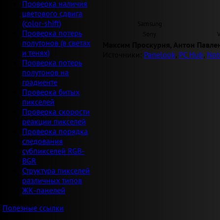
Проверка наличия
цветового сдвига
(color-shift)
Samsung
Проверка потерь
Sony
полутонов (в светах
Максим Проскурня, Антон Павле
и тенях)
Источники:
Panelook
,
PC Hub
,
Not
Проверка потерь
полутонов на
градиенте
Проверка битых
пикселей
Проверка скорости
реакции пикселей
Проверка порядка
следования
субпикселей RGB-
BGR
Структура пикселей
различных типов
ЖК-панелей
Полезные ссылки