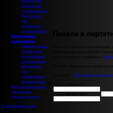
панели для
мониторов
и моноблоков
ЖК-панели
для
мониторов
Панели в порта
и моноблоков
Портативные
компьютеры
Светодиодные
Данный перечень не претендует 
панели для
технических описаний ЖК-панеле
портативных
панели ведет в справочник «
ЖК-
компьютеров
Если Вы обнаружили ошибки и оп
ЖК-панели
для
См. также: «
ЖК-панели для порта
портативных
компьютеров
Размер ("):
Фото разобранных
мониторов
Торговая марка:
Размер пикселя
Оперативные тесты