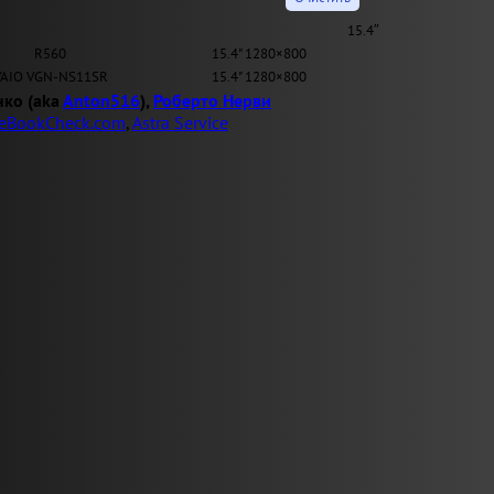
15.4″
R560
15.4" 1280×800
VAIO VGN-NS11SR
15.4" 1280×800
нко (aka
Anton516
),
Роберто Нерви
eBookCheck.com
,
Astra Service