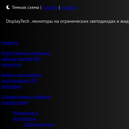
Темная схема
|
English
|
Deutsch
Display
Tech .
мониторы на огранических светодиодах и жид
Новости
Конструкция и принцип
работы панели ЖК-
монитора
Выбор, настройка и
эксплуатация LCD
монитора
Справочники и таблицы
соответствия
Мониторы и
моноблоки
Светодиодные