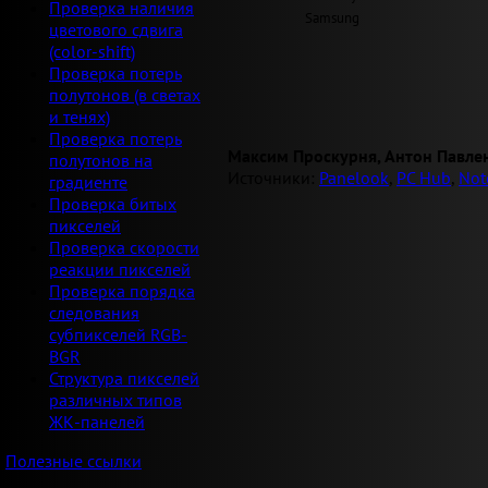
Проверка наличия
Samsung
цветового сдвига
(color-shift)
Проверка потерь
полутонов (в светах
и тенях)
Проверка потерь
Максим Проскурня, Антон Павле
полутонов на
Источники:
Panelook
,
PC Hub
,
Not
градиенте
Проверка битых
пикселей
Проверка скорости
реакции пикселей
Проверка порядка
следования
субпикселей RGB-
BGR
Структура пикселей
различных типов
ЖК-панелей
Полезные ссылки