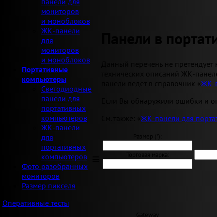
панели для
мониторов
и моноблоков
ЖК-панели
Панели в порта
для
мониторов
и моноблоков
Данный перечень не претендует 
Портативные
технических описаний ЖК-панеле
компьютеры
панели ведет в справочник «
ЖК-
Светодиодные
панели для
Если Вы обнаружили ошибки и оп
портативных
компьютеров
См. также: «
ЖК-панели для порта
ЖК-панели
Размер ("):
для
портативных
Торговая марка:
компьютеров
Фото разобранных
мониторов
Размер пикселя
Оперативные тесты
Gateway