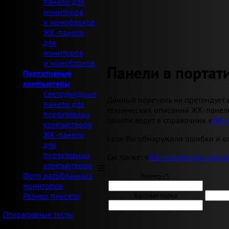
панели для
мониторов
и моноблоков
ЖК-панели
для
мониторов
и моноблоков
Панели в порта
Портативные
компьютеры
Светодиодные
Данный перечень не претендует 
панели для
технических описаний ЖК-панеле
портативных
панели ведет в справочник «
ЖК-
компьютеров
ЖК-панели
Если Вы обнаружили ошибки и оп
для
портативных
См. также: «
ЖК-панели для порта
компьютеров
Фото разобранных
Размер ("):
мониторов
Размер пикселя
Торговая марка:
Оперативные тесты