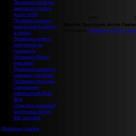
Проверка наличия
цветового сдвига
(color-shift)
ASUS
Проверка потерь
Максим Проскурня, Антон Павле
полутонов (в светах
Источники:
Panelook
,
PC Hub
,
Not
и тенях)
Проверка потерь
полутонов на
градиенте
Проверка битых
пикселей
Проверка скорости
реакции пикселей
Проверка порядка
следования
субпикселей RGB-
BGR
Структура пикселей
различных типов
ЖК-панелей
Полезные ссылки