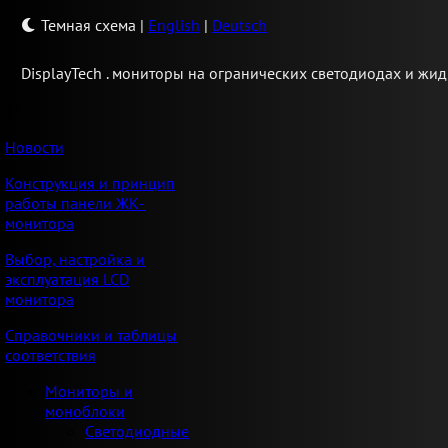
Темная схема
|
English
|
Deutsch
Display
Tech .
мониторы на огранических светодиодах и жид
Новости
Конструкция и принцип
работы панели ЖК-
монитора
Выбор, настройка и
эксплуатация LCD
монитора
Справочники и таблицы
соответствия
Мониторы и
моноблоки
Светодиодные