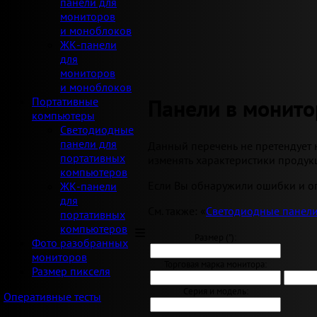
панели для
мониторов
и моноблоков
ЖК-панели
для
мониторов
и моноблоков
Панели в монито
Портативные
компьютеры
Светодиодные
панели для
Данный перечень не претендует 
портативных
изменять характеристики продукц
компьютеров
Если Вы обнаружили ошибки и оп
ЖК-панели
для
См. также: «
Светодиодные панели
портативных
компьютеров
Размер ("):
Фото разобранных
мониторов
Торговая марка монитора:
Размер пикселя
Серия и модель:
Оперативные тесты