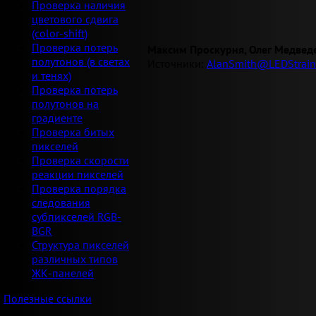
Проверка наличия
цветового сдвига
(color-shift)
Проверка потерь
Максим Проскурня, Олег Медвед
полутонов (в светах
Источники:
AlanSmith@LEDStrain
и тенях)
Проверка потерь
полутонов на
градиенте
Проверка битых
пикселей
Проверка скорости
реакции пикселей
Проверка порядка
следования
субпикселей RGB-
BGR
Структура пикселей
различных типов
ЖК-панелей
Полезные ссылки