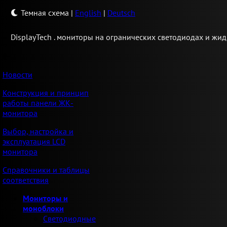
Темная схема
|
English
|
Deutsch
Display
Tech .
мониторы на огранических светодиодах и жид
Новости
Конструкция и принцип
работы панели ЖК-
монитора
Выбор, настройка и
эксплуатация LCD
монитора
Справочники и таблицы
соответствия
Мониторы и
моноблоки
Светодиодные