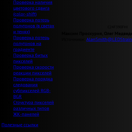
Проверка наличия
цветового сдвига
(color-shift)
Проверка потерь
полутонов (в светах
C24F390FHI
и тенях)
Максим Проскурня, Олег Медвед
Проверка потерь
Источники:
AlanSmith@LEDStrain
полутонов на
градиенте
Проверка битых
пикселей
Проверка скорости
реакции пикселей
Проверка порядка
следования
субпикселей RGB-
BGR
Структура пикселей
различных типов
ЖК-панелей
Полезные ссылки