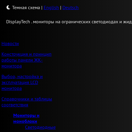
Темная схема
|
English
|
Deutsch
Display
Tech .
мониторы на огранических светодиодах и жид
Новости
Конструкция и принцип
работы панели ЖК-
монитора
Выбор, настройка и
эксплуатация LCD
монитора
Справочники и таблицы
соответствия
Мониторы и
моноблоки
Светодиодные