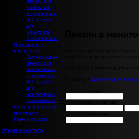
панели для
мониторов
и моноблоков
ЖК-панели
для
Панели в монито
мониторов
и моноблоков
Портативные
Данный перечень не претендует 
компьютеры
изменять характеристики продукц
Светодиодные
панели для
Если Вы обнаружили ошибки и оп
портативных
компьютеров
См. также: «
Светодиодные панели
ЖК-панели
для
Размер ("):
портативных
компьютеров
Торговая марка монитора:
Фото разобранных
мониторов
Серия и модель:
Размер пикселя
Оперативные тесты