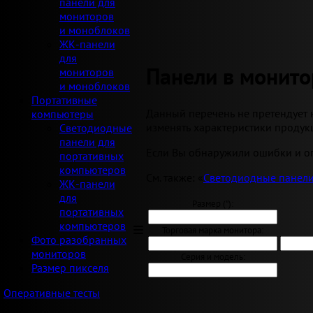
панели для
мониторов
и моноблоков
ЖК-панели
для
Панели в монито
мониторов
и моноблоков
Портативные
Данный перечень не претендует 
компьютеры
изменять характеристики продукц
Светодиодные
панели для
Если Вы обнаружили ошибки и оп
портативных
компьютеров
См. также: «
Светодиодные панели
ЖК-панели
для
Размер ("):
портативных
компьютеров
Торговая марка монитора:
Фото разобранных
мониторов
Серия и модель:
Размер пикселя
Оперативные тесты