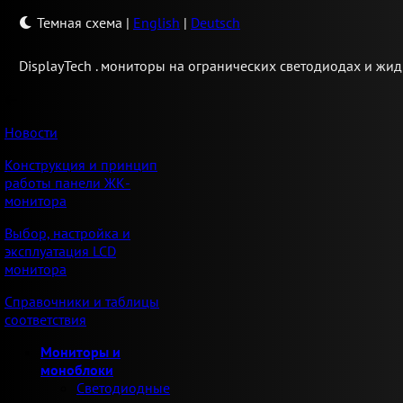
Темная схема
|
English
|
Deutsch
Display
Tech .
мониторы на огранических светодиодах и жид
Новости
Конструкция и принцип
работы панели ЖК-
монитора
Выбор, настройка и
эксплуатация LCD
монитора
Справочники и таблицы
соответствия
Мониторы и
моноблоки
Светодиодные