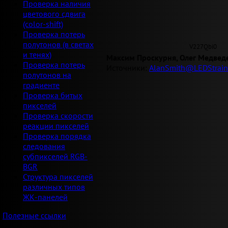
Проверка наличия
цветового сдвига
(color-shift)
Проверка потерь
полутонов (в светах
V227Qbi0
и тенях)
Максим Проскурня, Олег Медвед
Проверка потерь
Источники:
AlanSmith@LEDStrain
полутонов на
градиенте
Проверка битых
пикселей
Проверка скорости
реакции пикселей
Проверка порядка
следования
субпикселей RGB-
BGR
Структура пикселей
различных типов
ЖК-панелей
Полезные ссылки