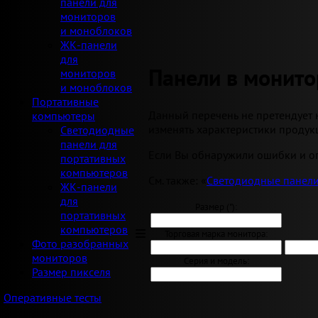
панели для
мониторов
и моноблоков
ЖК-панели
для
Панели в монито
мониторов
и моноблоков
Портативные
Данный перечень не претендует 
компьютеры
изменять характеристики продукц
Светодиодные
панели для
Если Вы обнаружили ошибки и оп
портативных
компьютеров
См. также: «
Светодиодные панели
ЖК-панели
для
Размер ("):
портативных
компьютеров
Торговая марка монитора:
Фото разобранных
мониторов
Серия и модель:
Размер пикселя
Оперативные тесты