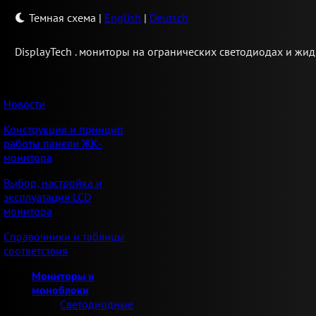
Темная схема
|
English
|
Deutsch
Display
Tech .
мониторы на огранических светодиодах и жид
Новости
Конструкция и принцип
работы панели ЖК-
монитора
Выбор, настройка и
эксплуатация LCD
монитора
Справочники и таблицы
соответствия
Мониторы и
моноблоки
Светодиодные