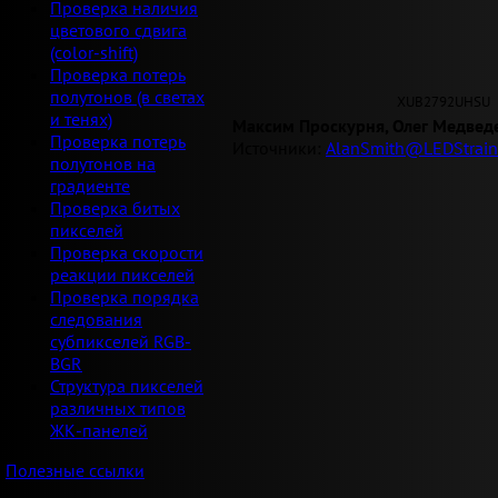
Проверка наличия
цветового сдвига
(color-shift)
Проверка потерь
полутонов (в светах
XUB2792UHSU
и тенях)
Максим Проскурня, Олег Медвед
Проверка потерь
Источники:
AlanSmith@LEDStrain
полутонов на
градиенте
Проверка битых
пикселей
Проверка скорости
реакции пикселей
Проверка порядка
следования
субпикселей RGB-
BGR
Структура пикселей
различных типов
ЖК-панелей
Полезные ссылки