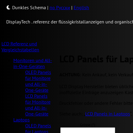
Dunkles Schema
|
по Русски
|
English
Display
Tech .
referenz der flüssigkristallanzeigen und organi
LCD Referenz und
Vergleichstabellen
LCD Panels für La
Monitoren und All-
in-One-Geräten
OLED Panels
ACHTUNG
: Kein Ankauf, kein Verkau
für Monitore
und All-in-
LCD Display Hersteller bieten üblic
One-Geräte
inoffizielle Einträge anzuzeigen Käs
LCD Panels
für Monitore
Druckfehler oder andere Fehler bitt
und All-in-
Siehe auch: „
LCD Panels in Laptops
“,
One-Geräte
Laptops
Grösse ("):
OLED Panels
für Laptops