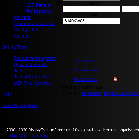
Hersteller:
LCD Panels
für Laptops
Modell:
Monitor
Innenleben Galerie
Pixelgrößen
Rechner
Online Tests
Farbverzerrungstest
B140XW03
Dynamikbereich
B140XW03 V0
Test
Test auf tote Pixel
B140XW03 V1
LCD Pixel Struktur
Maxim Proskurnya
Quellen:
Panelook
,
Impact Computer
Links
Über DisplayTech
2006—2026
Display
Tech .
referenz der flüssigkristallanzeigen und organisch
update@displaytech.org