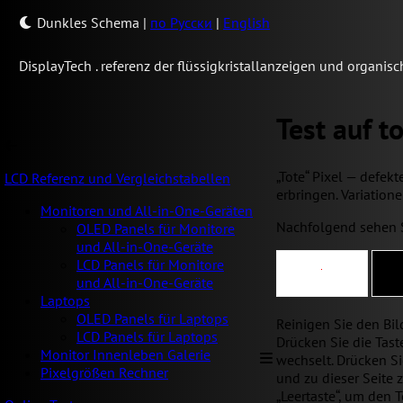
Dunkles Schema
|
по Русски
|
English
Display
Tech .
referenz der flüssigkristallanzeigen und organi
Test auf t
„Tote“ Pixel — defekt
LCD Referenz und Vergleichstabellen
erbringen. Variatione
Monitoren und All-in-One-Geräten
Nachfolgend sehen Si
OLED Panels für Monitore
und All-in-One-Geräte
LCD Panels für Monitore
und All-in-One-Geräte
Laptops
OLED Panels für Laptops
Reinigen Sie den Bil
LCD Panels für Laptops
Drücken Sie die Taste
Monitor Innenleben Galerie
wechselt. Drücken Sie
Pixelgrößen Rechner
und zu dieser Seite 
„Leertaste“, um den 