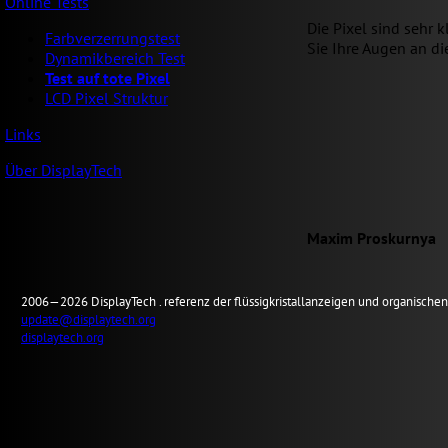
Online Tests
Die Pixel sind sehr
Farbverzerrungstest
Sie Ihre Augen an di
Dynamikbereich Test
Test auf tote Pixel
LCD Pixel Struktur
Links
Über DisplayTech
Maxim Proskurnya
2006—2026
Display
Tech .
referenz der flüssigkristallanzeigen und organisch
update@displaytech.org
displaytech.org