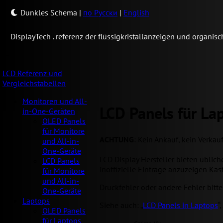
Dunkles Schema
|
по Русски
|
English
Display
Tech .
referenz der flüssigkristallanzeigen und organi
LCD Referenz und
Vergleichstabellen
Monitoren und All-
LCD Panels für La
in-One-Geräten
OLED Panels
für Monitore
ACHTUNG
: Kein Ankauf, kein Verkau
und All-in-
One-Geräte
LCD Display Hersteller bieten üblic
LCD Panels
inoffizielle Einträge anzuzeigen Käs
für Monitore
und All-in-
Druckfehler oder andere Fehler bitt
One-Geräte
Laptops
Siehe auch: „
LCD Panels in Laptops
“,
OLED Panels
für Laptops