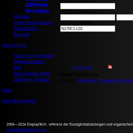
Grösse ("):
LCD Panels
für Laptops
Hersteller:
Monitor
Innenleben Galerie
Modell:
Pixelgrößen
Rechner
Online Tests
Farbverzerrungstest
Dynamikbereich
Test
N170C1-L02
Test auf tote Pixel
Maxim Proskurnya
LCD Pixel Struktur
Quellen:
Panelook
,
Impact Computer
Links
Über DisplayTech
2006—2026
Display
Tech .
referenz der flüssigkristallanzeigen und organisch
update@displaytech.org