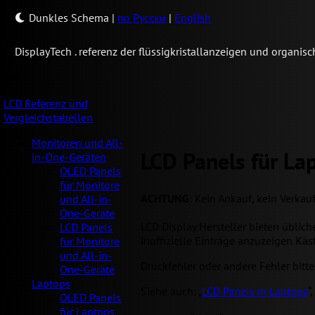
Dunkles Schema
|
по Русски
|
English
Display
Tech .
referenz der flüssigkristallanzeigen und organi
LCD Referenz und
Vergleichstabellen
Monitoren und All-
LCD Panels für La
in-One-Geräten
OLED Panels
für Monitore
ACHTUNG
: Kein Ankauf, kein Verkau
und All-in-
One-Geräte
LCD Display Hersteller bieten üblic
LCD Panels
inoffizielle Einträge anzuzeigen Käs
für Monitore
und All-in-
Druckfehler oder andere Fehler bitt
One-Geräte
Laptops
Siehe auch: „
LCD Panels in Laptops
“,
OLED Panels
für Laptops