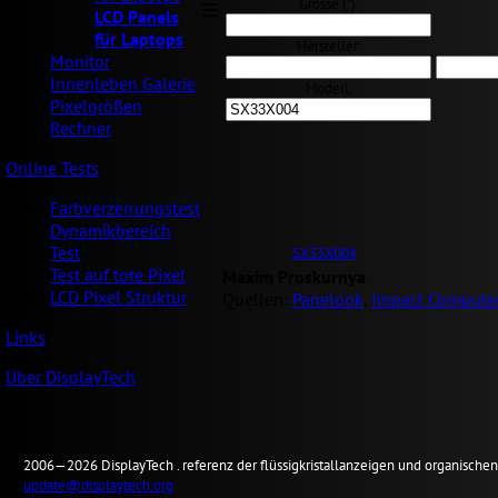
Grösse ("):
LCD Panels
für Laptops
Hersteller:
Monitor
Innenleben Galerie
Modell:
Pixelgrößen
Rechner
Online Tests
Farbverzerrungstest
Dynamikbereich
Test
SX33X004
Test auf tote Pixel
Maxim Proskurnya
LCD Pixel Struktur
Quellen:
Panelook
,
Impact Computer
Links
Über DisplayTech
2006—2026
Display
Tech .
referenz der flüssigkristallanzeigen und organisch
update@displaytech.org