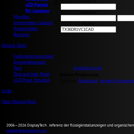
Grösse ("):
LCD Panels
für Laptops
Hersteller:
Monitor
Innenleben Galerie
Modell:
Pixelgrößen
Rechner
Online Tests
Farbverzerrungstest
Dynamikbereich
Test
TX36D81VC1CAD
Test auf tote Pixel
Maxim Proskurnya
LCD Pixel Struktur
Quellen:
Panelook
,
Impact Computer
Links
Über DisplayTech
2006—2026
Display
Tech .
referenz der flüssigkristallanzeigen und organisch
update@displaytech.org