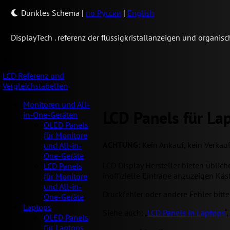
Dunkles Schema
|
по Русски
|
English
Display
Tech .
referenz der flüssigkristallanzeigen und organi
LCD Referenz und
Vergleichstabellen
Monitoren und All-
LCD Panels für La
in-One-Geräten
OLED Panels
für Monitore
ACHTUNG
: Kein Ankauf, kein Verkau
und All-in-
One-Geräte
LCD Display Hersteller bieten üblic
LCD Panels
inoffizielle Einträge anzuzeigen Käs
für Monitore
und All-in-
Druckfehler oder andere Fehler bitt
One-Geräte
Laptops
Siehe auch: „
LCD Panels in Laptops
“,
OLED Panels
für Laptops