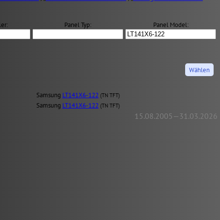
er:
Panel Typ:
Panel Model:
Samsung
LT141X6-122
(TN TFT)
Samsung
LT141X6-122
(TN TFT)
15.08.2005—31.03.2026