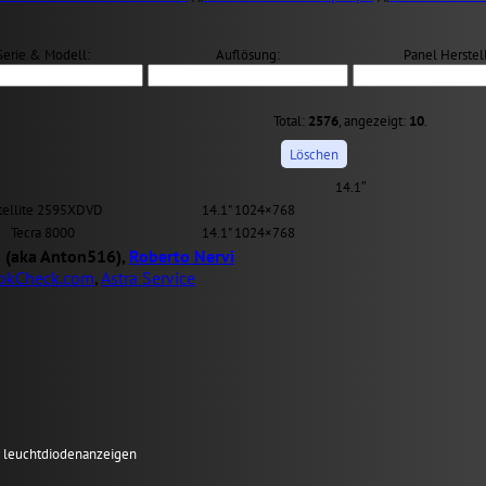
Serie & Modell:
Auflösung:
Panel Herstell
Total:
2576
, angezeigt:
10
.
14.1″
tellite 2595XDVD
14.1" 1024×768
Tecra 8000
14.1" 1024×768
 (aka Anton516),
Roberto Nervi
okCheck.com
,
Astra Service
en leuchtdiodenanzeigen