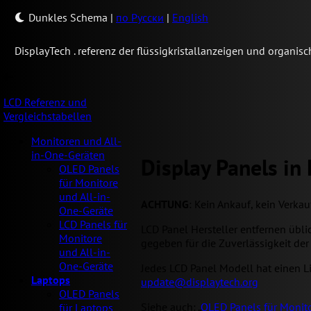
Dunkles Schema
|
по Русски
|
English
Display
Tech .
referenz der flüssigkristallanzeigen und organi
LCD Referenz und
Vergleichstabellen
Monitoren und All-
in-One-Geräten
Display Panels in
OLED Panels
für Monitore
und All-in-
ACHTUNG
: Kein Ankauf, kein Verka
One-Geräte
LCD Panels für
LCD Panel Hersteller entfernen übl
Monitore
gegeben für die Zuverlässigkeit der
und All-in-
One-Geräte
Jedes LCD Panel Modell hat einen Lin
Laptops
update@displaytech.org
OLED Panels
Siehe auch: „
OLED Panels für Monito
für Laptops