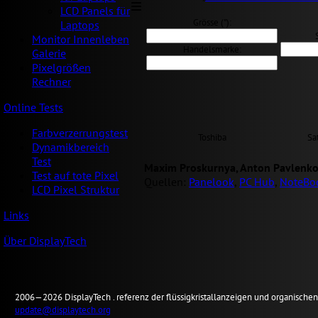
LCD Panels für
Grösse ("):
Laptops
Monitor Innenleben
Handelsmarke:
Galerie
Pixelgrößen
Rechner
Online Tests
Farbverzerrungstest
Toshiba
Sa
Dynamikbereich
Test
Maxim Proskurnya, Anton Pavlenko
Test auf tote Pixel
Quellen:
Panelook
,
PC Hub
,
NoteBo
LCD Pixel Struktur
Links
Über DisplayTech
2006—2026
Display
Tech .
referenz der flüssigkristallanzeigen und organisch
update@displaytech.org