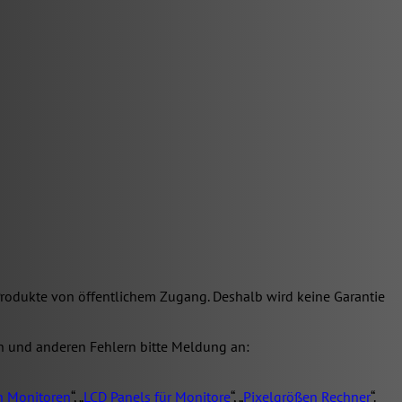
Produkte von öffentlichem Zugang. Deshalb wird keine Garantie
ern und anderen Fehlern bitte Meldung an:
n Monitoren
“, „
LCD Panels für Monitore
“, „
Pixelgrößen Rechner
“.