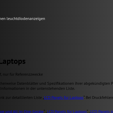
schen leuchtdiodenanzeigen
 Laptops
uf, nur für Referenzzwecke
icherweise Datenblätter und Spezifikationen ihrer abgekündigten 
 Informationen in der untenstehenden Liste.
k zur detaillierten Liste „
LCD Panels für Laptops
“. Bei Druckfehl
re und All-in-One-Geräte
“, „
LCD Panels für Laptops
“, „
LCD-Panels i