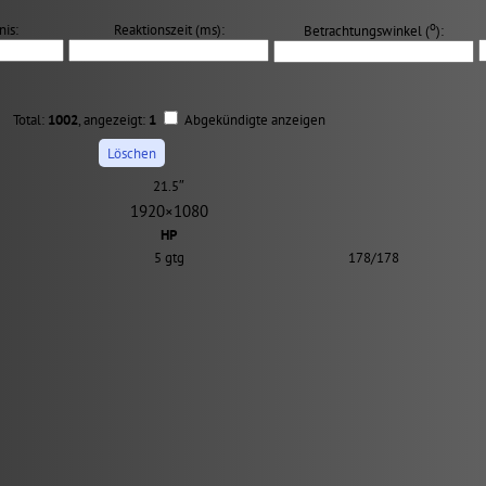
о
nis:
Reaktionszeit (ms):
Betrachtungswinkel (
):
Total:
1002
, angezeigt:
1
Abgekündigte anzeigen
21.5″
1920×1080
HP
5 gtg
178/178