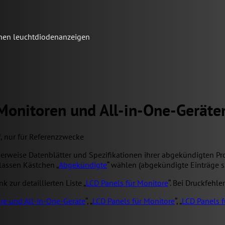
schen leuchtdiodenanzeigen
 Monitoren und All-in-One-Geräte
f, nur für Referenzzwecke
herweise Datenblätter und Spezifikationen ihrer abgekündigten Pr
lassen Kästchen „
Abgekündigte
“ wählen (abgekündigte Einträge s
 zur detaillierten Liste „
LCD Panels für Monitore
“. Bei Druckfehl
re und All-in-One-Geräte
“, „
LCD Panels für Monitore
“, „
LCD Panels f