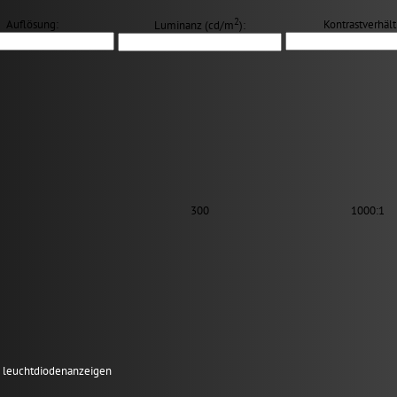
2
Auflösung:
Kontrastverhält
Luminanz (cd/m
):
300
1000:1
en leuchtdiodenanzeigen