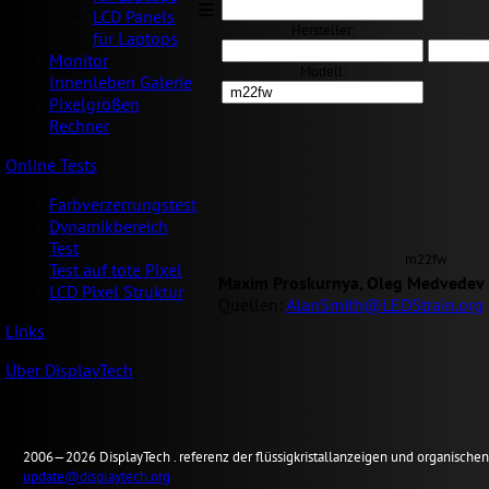
LCD Panels
Hersteller:
für Laptops
Monitor
Modell:
Innenleben Galerie
Pixelgrößen
Rechner
Online Tests
Farbverzerrungstest
Dynamikbereich
Test
m22fw
Test auf tote Pixel
Maxim Proskurnya, Oleg Medvedev
LCD Pixel Struktur
Quellen:
AlanSmith@LEDStrain.org
Links
Über DisplayTech
2006—2026
Display
Tech .
referenz der flüssigkristallanzeigen und organisch
update@displaytech.org