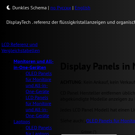
Dunkles Schema
|
по Русски
|
English
Display
Tech .
referenz der flüssigkristallanzeigen und organi
LCD Referenz und
Vergleichstabellen
Monitoren und All-
Display Panels in
in-One-Geräten
OLED Panels
für Monitore
ACHTUNG
: Kein Ankauf, kein Verkau
und All-in-
One-Geräte
CD Panel Hersteller entfernen üblic
LCD Panels
abgekündigte Modelle anzeigen zu 
für Monitore
und All-in-
Jedes LCD Panel Modell hat einen Link
One-Geräte
Siehe auch: „
OLED Panels für Monito
Laptops
OLED Panels
Grösse ("):
für Laptops