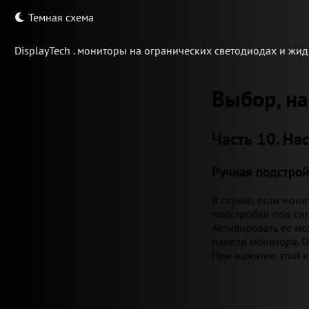
Темная схема
Display
Tech .
мониторы на огранических светодиодах и жид
Выбор, на
Часть 10. На
Ручная подстрой
В случае, если мон
подстройки под сиг
Активировать ее мо
панели монитора. О
При нажатии этой к