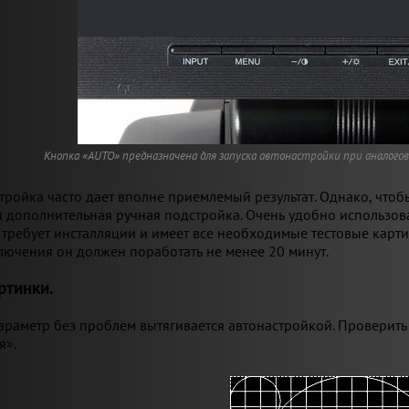
Кнопка «AUTO» предназначена для запуска автонастройки при аналогов
тройка часто дает вполне приемлемый результат. Однако, чтоб
я дополнительная ручная подстройка. Очень удобно использова
 требует инсталляции и имеет все необходимые тестовые карт
лючения он должен поработать не менее 20 минут.
ртинки.
параметр без проблем вытягивается автонастройкой. Проверит
я».