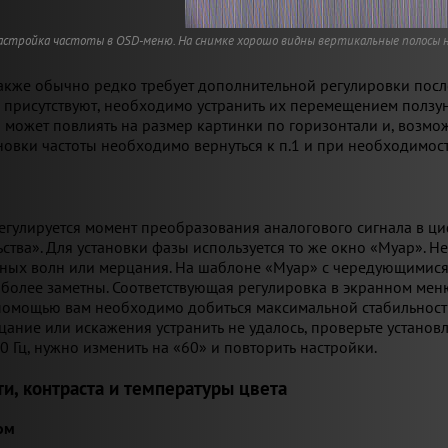
астройка частоты в OSD-меню. На снимке хорошо видны вертикальные полосы н
акже обычно редко требует дополнительной регулировки после
 присутствуют, необходимо устранить их перемещением ползун
 может повлиять на размер картинки по горизонтали и, возмо
новки частоты необходимо вернуться к п.1 и при необходимости
гулируется момент преобразования аналогового сигнала в ци
ства». Для установки фазы используется то же окно «Муар». Н
ьных волн или мерцания. На шаблоне «Муар» с чередующимис
более заметны. Соответствующая регулировка в экранном мен
е помощью вам необходимо добиться максимальной стабильност
цание или искажения устранить не удалось, проверьте установл
0 Гц, нужно изменить на «60» и повторить настройки.
ти, контраста и температуры цвета
ом