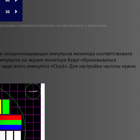
егулировки положения картинки по горизонтали и вертикали
та синхронизирующих импульсов монитора соответствовала
мпульсов на экране монитора будут образовываться
чаще всего именуется «Clock». Для настройки частоты нужно