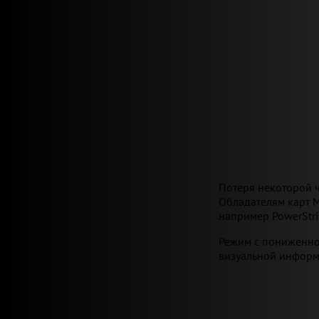
Потеря некоторой ч
Обладателям карт M
например PowerStri
Режим с пониженной
визуальной информа