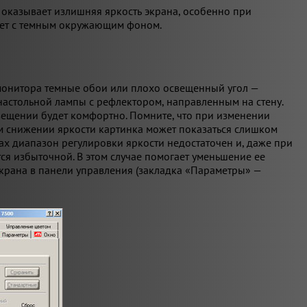
аз оказывает излишняя яркость экрана, особенно при
ует с темным окружающим фоном.
монитора темные обои или плохо освещенный угол —
астольной лампы с рефлектором, направленным на стену.
вещении будет комфортно. Помните, что при изменении
ком снижении яркости картинка может показаться слишком
ах диапазон регулировки яркости недостаточен и, даже при
ся избыточной. В этом случае помогает уменьшение ее
экрана в панели управления (закладка «Параметры» —