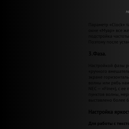
Н
Параметр «Clock» т
окне «Муар» все же
подстройка частоты
Поэтому после уста
3.Фаза.
Настройкой фазы ре
«ручного вмешатель
экране горизонтал
волны или рябь наи
NEC — «Fine»), с е
пунктов волны, мер
выставлено более 6
Настройка яркос
Для работы с текст