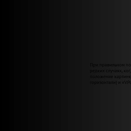
При правильном пол
редких случаях, ко
положение картинк
горизонтали) и «V.P