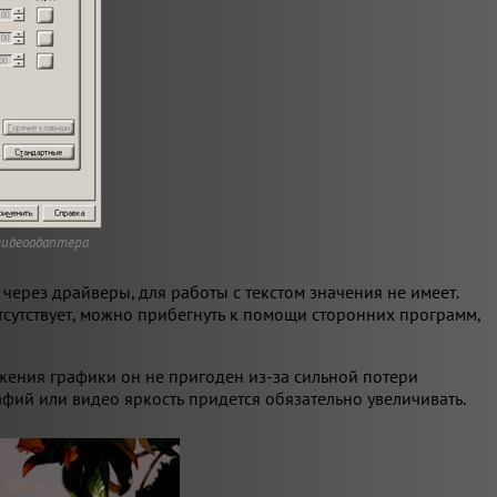
видеоадаптера
через драйверы, для работы с текстом значения не имеет.
тсутствует, можно прибегнуть к помощи сторонних программ,
жения графики он не пригоден из-за сильной потери
фий или видео яркость придется обязательно увеличивать.