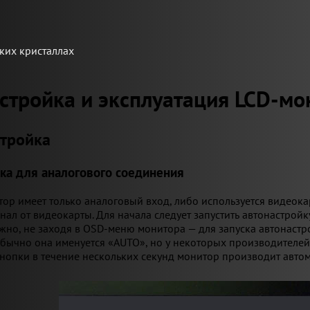
ких кристаллах
стройка и эксплуатация LCD-мо
стройка
ка для аналогового соединения
итор имеет только аналоговый вход, либо используется видеок
нал от видеокарты. Для начала следует запустить автонастройку
жно, не заходя в OSD-меню монитора — для запуска автонастр
бычно она именуется «AUTO», но у некоторых производителей м
нопки в течение нескольких секунд монитор производит автом