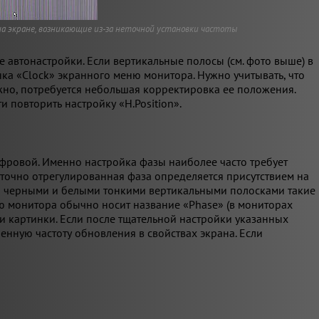
а экране, возникающие из-за неточной установки частоты
 автонастройки. Если вертикальные полосы (см. фото выше) в
ка «Clock» экранного меню монитора. Нужно учитывать, что
жно, потребуется небольшая корректировка ее положения.
 повторить настройку «H.Position».
фровой. Именно настройка фазы наиболее часто требует
еточно отрегулированная фаза определяется присутствием на
я черными и белыми тонкими вертикальными полосками такие
ю монитора обычно носит название «Phase» (в мониторах
и картинки. Если после тщательной настройки указанных
енную частоту обновления в свойствах экрана. Если