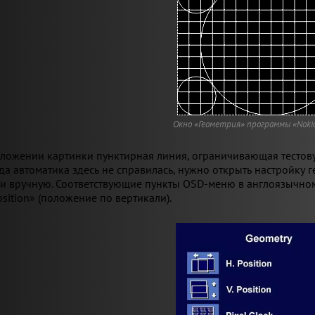
Окно «Геометрия» программы «Nokia 
ожении картинки пунктирная линия, ограничивающая тестовую
гда автоматика здесь не справилась, нужно открыть настройку
и вручную. Соответствующие пункты OSD-меню в англоязычном
osition» (положение по вертикали).