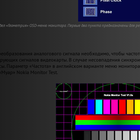
дел «Геометрия» OSD-меню монитора. Первые два пункта предназначены для р
реобразования аналогового сигнала необходимо, чтобы часто
рующих сигналов видеокарты. В случае несовпадения синхрои
ы. Параметр «Частота» в английском варианте меню монитора 
Муар» Nokia Monitor Test.