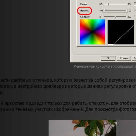
Уменьшение яркости в настройках 
асти цветовых оттенков, которую влечет за собой регулировка 
atrox, в настройках драйверов которых данная регулировка о
p.
 яркостью подходит только для работы с текстом, для отобра
ции в теневых участках изображений. Для просмотра фотогра