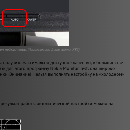
ом подключении. (Использовано фото сайта iXBT)
ы получить максимально доступное качество, в большинстве
ть для этого программу Nokia Monitor Test: она широко
инки. Внимание! Нельзя выполнять настройку на «холодном»
ь результат работы автоматической настройки можно на