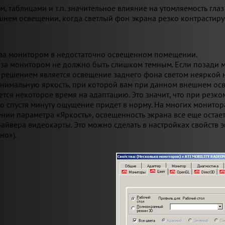
ом, таблицами и т.п. значительное влияние на утомляемость гл
шнем освещении, когда светлый фон экрана резко контрастир
 за монитором в недостаточно освещенном помещении.
 за монитором не должно быть слишком темным. Если позади 
решением является освещение заднего фона светом неяркой н
инимальную яркость, при которой вам при данном внешнем ос
ется некоторое время на адаптацию. Это значит, что при рез
о спустя минуту ощущение придет в норму. На многих монитор
нии параметра «Яркость», освещенность экрана все еще остает
айвера видеокарты. Это можно сделать в настройках свойств 
но»).